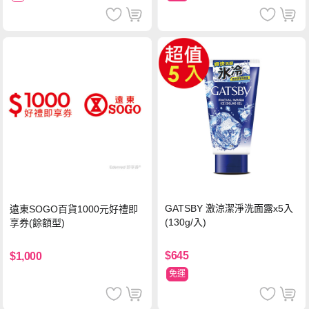
GATSBY 激涼潔淨洗面露x5入
遠東SOGO百貨1000元好禮即
(130g/入)
享券(餘額型)
$645
$1,000
免運