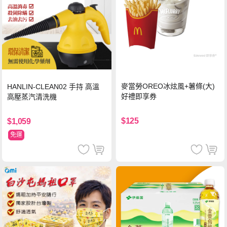
麥當勞OREO冰炫風+薯條(大)
HANLIN-CLEAN02 手持 高溫
好禮即享券
高壓蒸汽清洗機
$125
$1,059
免運