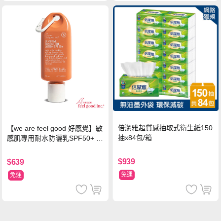
倍潔雅超質感抽取式衛生紙150
【we are feel good 好感覺】敏
抽x84包/箱
感肌專用耐水防曬乳SPF50+ 7
5ml/瓶 X1瓶
$939
$639
免運
免運