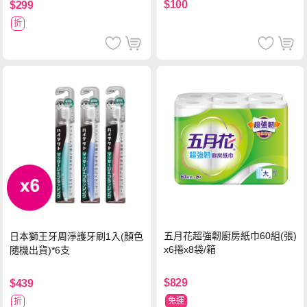
$100
$299
折
五月花超強韌廚房紙巾60組(張)
日本獅王牙周淨護牙刷1入(顏色
x6捲x8袋/箱
隨機出貨)*6支
$829
$439
免運
折