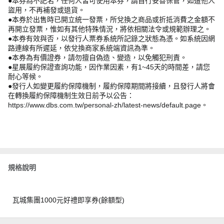
●本券為不記名，任何人皆可使用本券，請自行妥善保管，如遭他人
盜用，不再補發或退貨。
●本券於出售時已開立統一發票，所兌換之商品或折抵消費之金額不
再開立發票，惟如有其他特殊情況，將依相關法令或規範辦理之。
●本券有效與否，以發行人票券系統所記錄之狀態為憑。如系統因網
路連線有所遲延，依兌換商家系統端資訊為準。
●本券為有價證券，請勿擅自偽造、變造，以免觸犯刑責。
●星展履約保證查詢功能，因作業因素，有1~45天的時間差，請您
耐心等候。
●發行人如變更履約保障機制，履約保障期間將接續，且發行人將會
在轉換履約保障機制生效日前予以公告：
https://www.dbs.com.tw/personal-zh/latest-news/default.page。
規格說明
瓦城集團1000元好禮即享券(餘額型)