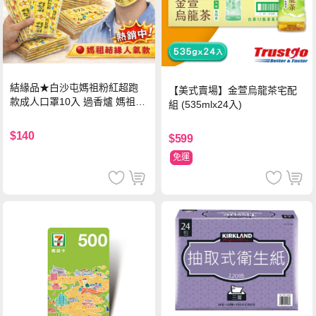
結緣品★白沙屯媽祖粉紅超跑
【美式賣場】金萱烏龍茶宅配
款成人口罩10入 過香爐 媽祖加
組 (535mlx24入)
持
$140
$599
免運