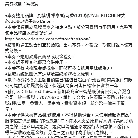
票券效期：無效期
●本券適用品牌 : 瓦城/非常泰/時時香/1010湘/YABI KITCHEN/大
心/BOBO/樂子the Diner。
●本券僅適用於瓦城集團之特定店點，部分百貨門市不適用。完整可
使用品牌店家資訊請詳見
https://www.edenred.com.tw/store/thaitown/
●點餐時請主動告知並於結帳前出示本券，不接受手抄或口說序號方
式兌換。
●本券不適用於購買商品或現金禮券。
●本券恕不與其他優惠合併使用。
●本券不得兌換現金或找零，面額可多次抵用至餘額為0。
●瓦城泰統集團保有調整及最終解釋權之權利。
●電子禮券記載之金額自銷售日/儲值日起由星展(台灣)商業銀行有限
公司提供足額履約保證，保證期間自出售日/儲值日起算一年。
●發行人：Edenred Taiwan 新加坡商宜睿智慧股份有限公司台灣分
公司，統一編號：70770620，地址：台北市信義區信義路五段106
號2樓A1室，負責人：吳宗翰，實收資本額：新台幣一億三千萬
元。
●本券僅供兌換商品/服務使用，不得兌換現金。未使用或超過商品/
服務指定供應期間(序號效期)時，持券人應洽原購買人憑發票向所購
買之線上通路申請退貨。退貨申請經通路或發行人同意後，發行人
得保留收取返還金額百分之三之費用作為手續費之權利。