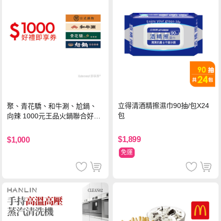
立得清酒精擦濕巾90抽/包X24
聚、青花驕、和牛涮、尬鍋、
包
向辣 1000元王品火鍋聯合好禮
即享券(一次抵用型)
$1,899
$1,000
免運