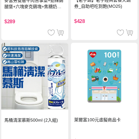
【荖子鍋】荖子經典套餐火鍋
麥當勞雙層牛肉吉事堡+勁辣鷄
券_自助吧吃到飽(MO25)
腿堡+六塊麥克鷄塊+焦糖奶茶
(冰)*2 好禮即享券
$428
$289
萊爾富100元虛擬商品卡
馬桶清潔慕斯500ml (2入組)