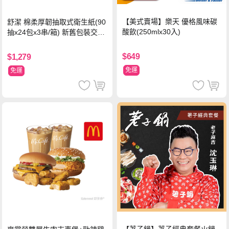
【美式賣場】樂天 優格風味碳
舒潔 棉柔厚韌抽取式衛生紙(90
酸飲(250mlx30入)
抽x24包x3串/箱) 新舊包裝交替
出貨
$649
$1,279
免運
免運