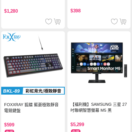
PD快充 車用充電器
器-灰
$398
$1,280
【福利機】SAMSUNG 三星 27
FOXXRAY 狐鐳 藍蒼極致靜音
吋聯網智慧螢幕 M5 黑
電競鍵盤
$5,299
$599