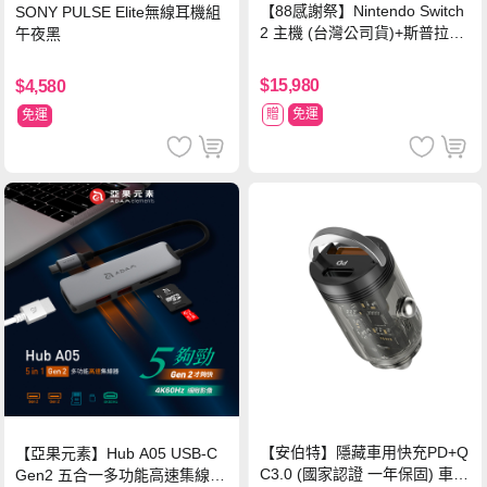
【88感謝祭】Nintendo Switch
SONY PULSE Elite無線耳機組
2 主機 (台灣公司貨)+斯普拉遁
午夜黑
塗擊隊 中文版
$15,980
$4,580
贈
免運
免運
【安伯特】隱藏車用快充PD+Q
【亞果元素】Hub A05 USB-C
C3.0 (國家認證 一年保固) 車充
Gen2 五合一多功能高速集線