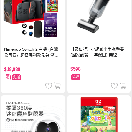
【安伯特】小旋風車用吸塵器
Nintendo Switch 2 主機 (台灣
(國家認證 一年保固) 無線手持
公司貨)+超級瑪利歐兄弟 驚奇
車家兩用 強勁吸力 USB充電-
同遊鈴鈴公園 中文版+瑪利歐網
黑色
球 狂熱 中文版
$598
$18,080
免運
贈
免運