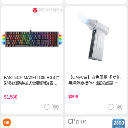
【OMyCar】白色風暴 多功能
FANTECH MAXFIT108 RGB混
無線除塵槍Pro (國家認證 一年
彩多媒體機械式電競鍵盤(青軸)
保固) 充氣洗車 暴力渦輪風扇
有線鍵盤(中文版)
手持強力風槍 暴力吹風
$899
$1,580