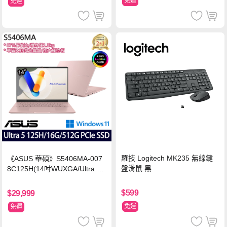
免運
免運
羅技 Logitech MK235 無線鍵
《ASUS 華碩》S5406MA-007
盤滑鼠 黑
8C125H(14吋WUXGA/Ultra 5
125H/16G/512G PCIe SSD/Wi
n11/二年保)
$599
$29,999
免運
免運