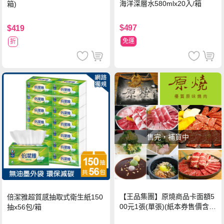
海洋深層水580mlx20入/箱
箱)
$497
$419
免運
折
售完，補貨中
【王品集團】原燒商品卡面額5
倍潔雅超質感抽取式衛生紙150
00元1張(單張)(紙本券售價含平
抽x56包/箱
台物流處理費用)