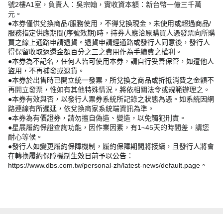
號2樓A1室，負責人：吳宗翰，實收資本額：新台幣一億三千萬
元。
●本券僅供兌換商品/服務使用，不得兌換現金。未使用或超過商品/
服務指定供應期間(序號效期)時，持券人應洽原購買人憑發票向所購
買之線上通路申請退貨。退貨申請經通路或發行人同意後，發行人
得保留收取返還金額百分之三之費用作為手續費之權利。
●本券為不記名，任何人皆可使用本券，請自行妥善保管，如遭他人
盜用，不再補發或退貨。
●本券於出售時已開立統一發票，所兌換之商品或折抵消費之金額不
再開立發票，惟如有其他特殊情況，將依相關法令或規範辦理之。
●本券有效與否，以發行人票券系統所記錄之狀態為憑。如系統因網
路連線有所遲延，依兌換商家系統端資訊為準。
●本券為有價證券，請勿擅自偽造、變造，以免觸犯刑責。
●星展履約保證查詢功能，因作業因素，有1~45天的時間差，請您
耐心等候。
●發行人如變更履約保障機制，履約保障期間將接續，且發行人將會
在轉換履約保障機制生效日前予以公告：
https://www.dbs.com.tw/personal-zh/latest-news/default.page。