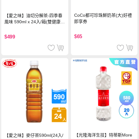
CoCo都可珍珠鮮奶茶(大)好禮
【愛之味】油切分解茶-四季春
即享券
風味 590ml x 24入/箱(雙健康認
證四季春茶)
$65
$499
【光隆海洋生技】特蒂斯More
【愛之味】麥仔茶590ml(24入/