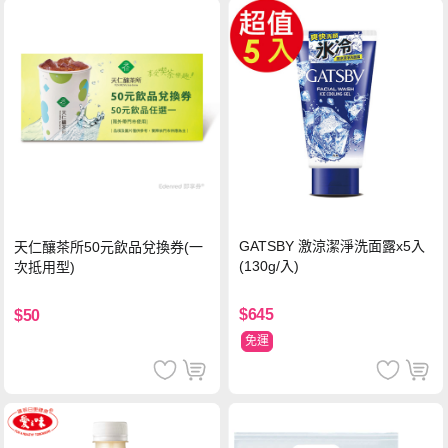
GATSBY 激涼潔淨洗面露x5入
天仁釀茶所50元飲品兌換券(一
(130g/入)
次抵用型)
$645
$50
免運