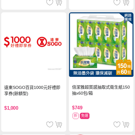
倍潔雅超質感抽取式衛生紙150
遠東SOGO百貨1000元好禮即
抽x60包/箱
享券(餘額型)
$749
$1,000
折
免運