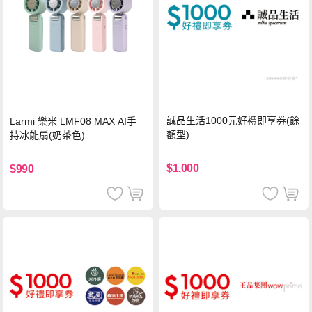
誠品生活1000元好禮即享券(餘
Larmi 樂米 LMF08 MAX AI手
額型)
持冰能扇(奶茶色)
$1,000
$990