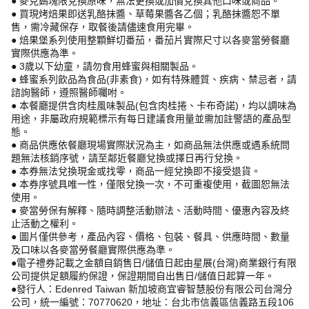
● 麥克鷄塊限兌換原味，無法更換或加價兌換其他口味或商品。
● 買現烤焙果即送乳酪抹醬、草莓果醬各乙個；乳酪抹醬恕不單
售，需冷藏保存，取餐後請儘速食用完畢。
● 焙果堡系列使用整顆鮮切番茄，番茄片實際尺寸以各麥當勞餐廳
實際供應為準。
● 3歲以下幼童，請勿食用蜂蜜與相關製品。
● 蜂蜜系列飲品為食品(非素食)，如有特殊體質、疾病、禁忌者，請
諮詢醫師，遵照醫師囑咐。
● 本餐廳提供含肉桂風味製品(包含肉桂捲、卡布奇諾)，均以調味為
用途，非屬政府規範標示有每日建議食用量並需加註警語的產品型
態。
● 商品供應依餐廳現場實際狀況為主，如商品無法供應或遇系統問
題無法核銷序號，請至鄰近餐廳兌換或擇日再行兌換。
● 本券無法兌換現金或找零，商品一經兌換即不接受退貨。
● 本券序號具唯一性，僅限兌換一次，不可重複使用，截圖恕無法
使用。
● 麥當勞保有解釋、隨時調整活動辦法、活動時間、優惠內容及終
止活動之權利。
● 圖片僅供參考，產品內容、價格、包裝、餐具、供應時間、數量
及口味以各麥當勞餐廳實際供應為準。
●電子禮券記載之金額自銷售日/儲值日起由星展(台灣)商業銀行有限
公司提供足額履約保證，保證期間自出售日/儲值日起算一年。
●發行人：Edenred Taiwan 新加坡商宜睿智慧股份有限公司台灣分
公司，統一編號：70770620，地址：台北市信義區信義路五段106