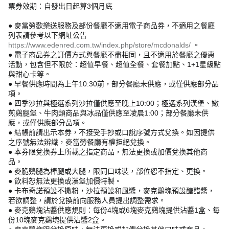
票券效期：自發出日起算3個月底
● 麥當勞歡樂送服務及部份餐廳不適用電子商品券，不適用之餐廳
列表請參考以下網址公告
https://www.edenred.com.tw/index.php/store/mcdonalds/
。
● 電子商品券之訂價方式與餐廳不盡相同，且不適用於餐廳之優惠
活動，包含但不限於：超值早餐、超值全餐、套餐加點、1+1星級點
與甜心卡等。
● 早餐供應時間為上午10:30前，部分餐廳未供應，或僅供應部分品
項。
● 四季沙拉與極選系列沙拉僅供應至晚上10:00；極選系列漢堡、嫩
煎鷄腿堡、牛肉類商品與冰品僅供應至凌晨1:00；部分餐廳未供
應，或僅供應部分品項。
● 結帳前請出示本券，不接受手抄或口說序號方式兌換。如因提供
之序號無法辨識，麥當勞餐廳有權拒絕兌換。
● 本券限兌換券上所載之指定商品，無法更換或加價兌換其他商
品。
● 麥脆鷄腿為棒腿或大腿，限同口味裝，部位恕不指定、更換。
● 飲料恕無法更換或漢堡加價特製。
● 卡布奇諾預設不撒粉，沙拉預設和風醬，麥克鷄塊預設醣醋醬，
若欲調整，請於兌換前向服務人員提出調整需求。
● 麥克鷄塊沾醬供應規則：每份4塊或6塊麥克鷄塊提供沾醬1盒、每
份10塊麥克鷄塊提供沾醬2盒。