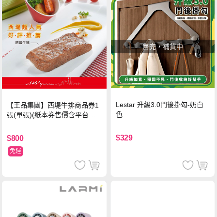
售完，補貨中
Lestar 升級3.0門後掛勾-奶白
【王品集團】西堤牛排商品券1
色
張(單張)(紙本券售價含平台物
流處理費用)
$329
$800
免運