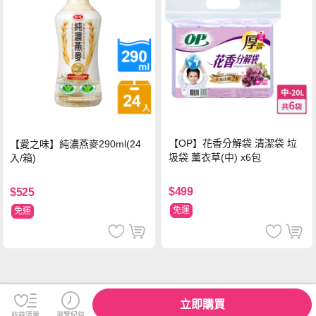
【OP】花香分解袋 清潔袋 垃
【愛之味】純濃燕麥290ml(24
圾袋 薰衣草(中) x6包
入/箱)
$499
$525
免運
免運
立即購買
收藏清單
瀏覽紀錄