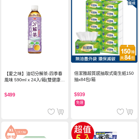
倍潔雅超質感抽取式衛生紙150
【愛之味】油切分解茶-四季春
抽x84包/箱
風味 590ml x 24入/箱(雙健康認
證四季春茶)
$939
$499
免運