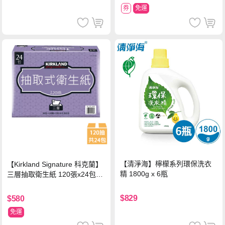
券
免運
【清淨海】檸檬系列環保洗衣
【Kirkland Signature 科克蘭】
精 1800g x 6瓶
三層抽取衛生紙 120張x24包x1
串
$829
$580
免運