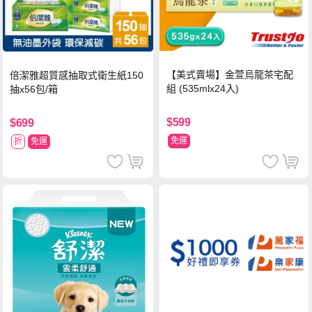
【美式賣場】金萱烏龍茶宅配
倍潔雅超質感抽取式衛生紙150
組 (535mlx24入)
抽x56包/箱
$599
$699
免運
折
免運