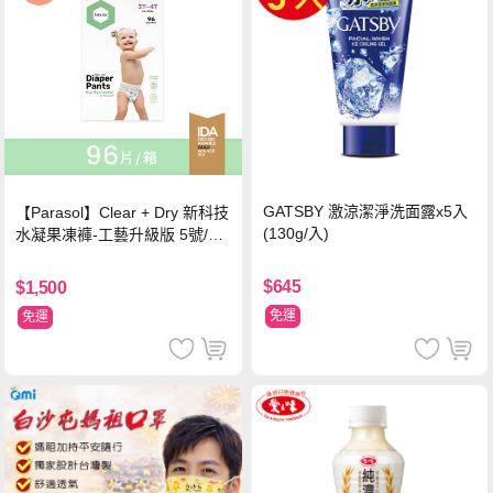
GATSBY 激涼潔淨洗面露x5入
【Parasol】Clear + Dry 新科技
(130g/入)
水凝果凍褲-工藝升級版 5號/XL
超值禮盒組 (96片)
$645
$1,500
免運
免運