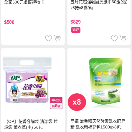
五月花超強韌廚房紙巾60組(張)
全家500元虛擬禮物卡
x6捲x8袋/箱
$829
$500
免運
皂福 無香精天然酵素洗衣肥皂
【OP】花香分解袋 清潔袋 垃
精 洗衣精補充包1500gx8包
圾袋 薰衣草(中) x6包