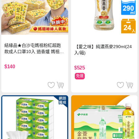
結緣品★白沙屯媽祖粉紅超跑
【愛之味】純濃燕麥290ml(24
款成人口罩10入 過香爐 媽祖加
入/箱)
持
$140
$525
免運