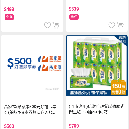
$539
$499
免運
免運
(門市專用)倍潔雅超質感抽取式
萬家福/樂家康500元好禮即享
衛生紙150抽x60包/箱
券(餘額型)(本券無法存入錢包
中使用)
$769
$500