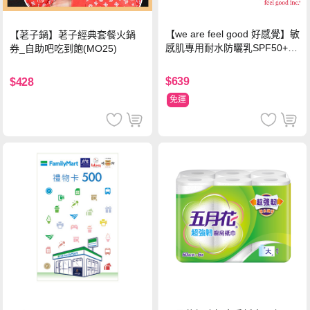
【we are feel good 好感覺】敏
【荖子鍋】荖子經典套餐火鍋
感肌專用耐水防曬乳SPF50+ 7
券_自助吧吃到飽(MO25)
5ml/瓶 X1瓶
$639
$428
免運