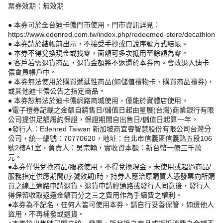
票券效期：無效期
● 本券可於全台迪卡儂門市使用，門市資訊詳見：
https://www.edenred.com.tw/index.php/redeemed-store/decathlon
● 本券請於結帳前出示，不接受手抄或口說序號方式結帳。
● 本券不得兌換現金或找零，面額可多次抵用至餘額為零。
● 客戶若需退貨商品，退貨金額將不返還於本券內。會改退入迪卡
儂會員帳戶中。
● 本券無法使用於購買遞延性商品(如儲值禮物卡、購買商品禮券)，
或其他迪卡儂公告之指定商品。
● 本券恕無法於迪卡儂網路商城使用，僅能於實體店使用。
●電子禮券記載之金額自銷售日/儲值日起由星展(台灣)商業銀行有限
公司提供足額履約保證，保證期間自出售日/儲值日起算一年。
●發行人：Edenred Taiwan 新加坡商宜睿智慧股份有限公司台灣分
公司，統一編號：70770620，地址：台北市信義區信義路五段106
號2樓A1室，負責人：吳宗翰，實收資本額：新台幣一億三千萬
元。
●本券僅供兌換商品/服務使用，不得兌換現金。未使用或超過商品/
服務指定供應期間(序號效期)時，持券人應洽原購買人憑發票向所購
買之線上通路申請退貨。退貨申請經通路或發行人同意後，發行人
得保留收取返還金額百分之三之費用作為手續費之權利。
●本券為不記名，任何人皆可使用本券，請自行妥善保管，如遭他人
盜用，不再補發或退貨。