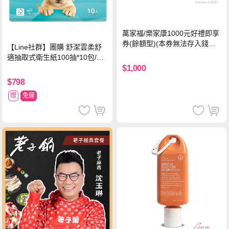
萬家福/樂家康1000元好禮即享
券(餘額型)(本券無法存入錢包
【Line社群】團購 舒潔雲柔舒
中使用)
適抽取式衛生紙100抽*10包/6
串*箱
$1,000
$798
贈
免運