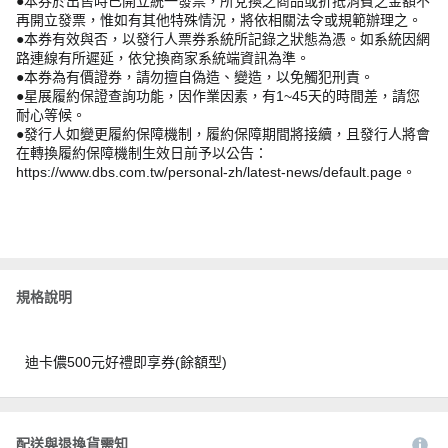
●本券於出售時已開立統一發票，所兌換之商品或折抵消費之金額不
再開立發票，惟如有其他特殊情況，將依相關法令或規範辦理之。
●本券有效與否，以發行人票券系統所記錄之狀態為憑。如系統因網
路連線有所遲延，依兌換商家系統端資訊為準。
●本券為有價證券，請勿擅自偽造、變造，以免觸犯刑責。
●星展履約保證查詢功能，因作業因素，有1~45天的時間差，請您
耐心等候。
●發行人如變更履約保障機制，履約保障期間將接續，且發行人將會
在轉換履約保障機制生效日前予以公告：
https://www.dbs.com.tw/personal-zh/latest-news/default.page。
規格說明
迪卡儂500元好禮即享券(餘額型)
配送與退換貨需知