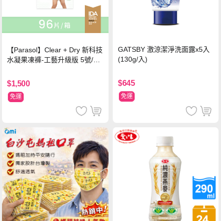
GATSBY 激涼潔淨洗面露x5入
【Parasol】Clear + Dry 新科技
(130g/入)
水凝果凍褲-工藝升級版 5號/XL
超值禮盒組 (96片)
$645
$1,500
免運
免運