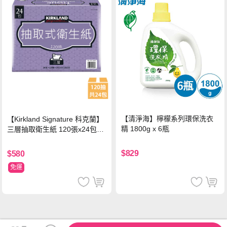
【清淨海】檸檬系列環保洗衣
【Kirkland Signature 科克蘭】
精 1800g x 6瓶
三層抽取衛生紙 120張x24包x1
串
$829
$580
免運