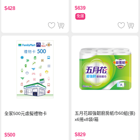
$639
$428
免運
五月花超強韌廚房紙巾60組(張)
全家500元虛擬禮物卡
x6捲x8袋/箱
$829
$500