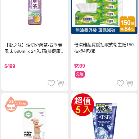
倍潔雅超質感抽取式衛生紙150
【愛之味】油切分解茶-四季春
抽x84包/箱
風味 590ml x 24入/箱(雙健康認
證四季春茶)
$939
$499
免運