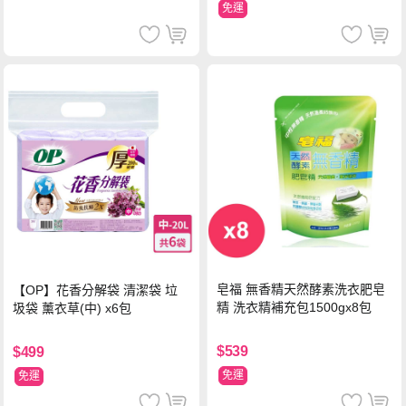
免運
皂福 無香精天然酵素洗衣肥皂
【OP】花香分解袋 清潔袋 垃
精 洗衣精補充包1500gx8包
圾袋 薰衣草(中) x6包
$539
$499
免運
免運