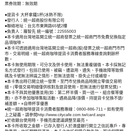
票券效期：無效期
●提貨卡 大杯拿鐵1杯(冰熱不限)
●發行人：統一超商股份有限公司
●聯絡地址：台北市東興路65號2樓
●負責人：羅智先 統一編號：22555003
●本卡適用台灣地區開立統一超商發票之統一超商門市免費兌換指定
品項咖啡。
●本卡可透過適用台灣地區開立統一超商(股)發票之統一超商門市門
市、交易明細、統一超商咖啡提貨卡消費者服務專線查詢剩餘杯
數。
●本卡無使用期限，可分次及併卡使用，無法重複儲值。本卡採無記
名方式發行，包括已使用、被竊、遭盜用、遺失、手機故障等致條
碼及卡號無法辨識之情形，恕無法退現、掛失止付或補發。
●本卡售出時已開立統一發票，至門市兌換商品時開立零值交易明
細。(零值交易明細僅供核對及退貨使用，恕無法進行發票兌獎)。
●本卡不與其他優惠並用(如：第二杯半價、買一送一、組合餐等優
惠)，亦不參加咖啡集點活動。遇商品降/漲價，持提貨卡兌換不退/
補差額。※自帶杯享優惠
●統一超商咖啡提貨卡消費者服務專線：0800-886-711。如有使用
上之疑義，請參閱http://www.citycafe.com.tw/card.aspx
●於收銀台使用時，手機亮度建議調整至最亮。
●本卡所收取之金額，已存入發行人於澳盛銀行開立之信託專戶，專