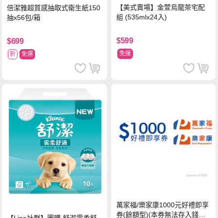
【美式賣場】金萱烏龍茶宅配
倍潔雅超質感抽取式衛生紙150
組 (535mlx24入)
抽x56包/箱
$599
$699
免運
折
免運
萬家福/樂家康1000元好禮即享
券(餘額型)(本券無法存入錢包
【Line社群】團購 舒潔雲柔舒