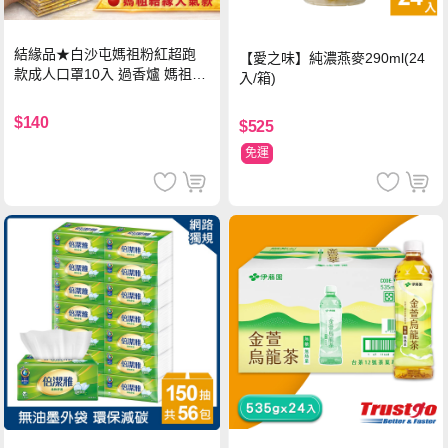
結緣品★白沙屯媽祖粉紅超跑
【愛之味】純濃燕麥290ml(24
款成人口罩10入 過香爐 媽祖加
入/箱)
持
$140
$525
免運