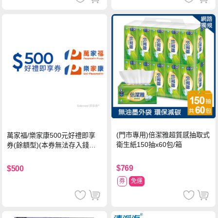
(門市專用)倍潔雅超質感抽取式
萬家福/樂家康500元好禮即享
衛生紙150抽x60包/箱
券(餘額型)(本券無法存入錢包
中使用)
$769
$500
券
免運