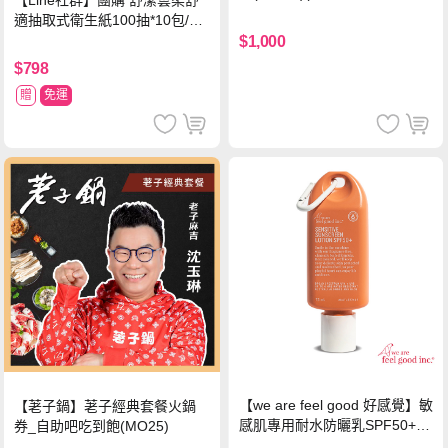
中使用)
適抽取式衛生紙100抽*10包/6
串*箱
$1,000
$798
贈
免運
【we are feel good 好感覺】敏
【荖子鍋】荖子經典套餐火鍋
感肌專用耐水防曬乳SPF50+ 7
券_自助吧吃到飽(MO25)
5ml/瓶 X1瓶