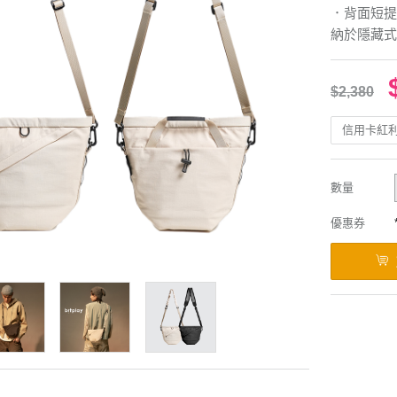
．背面短提
納於隱藏式
$2,380
信用卡紅
數量
優惠券