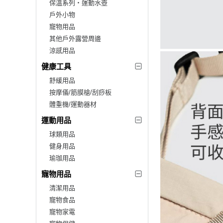
保溫系列‧運動水壺
戶外小物
寵物用品
其他戶外露營周邊
涼感用品
健康工具
舒緩用品
按摩儀/筋膜槍/刮痧板
體重機/運動器材
運動用品
球類用品
健身用品
瑜珈用品
寵物用品
清潔用品
寵物食品
寵物家電