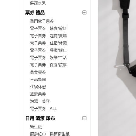
鮮蔬水果
票券 禮品
熱門電子票券
電子票券｜速食/飲料
電子票券｜超商/賣場
電子票券｜住宿/休憩
電子票券｜餐廳/飯店
電子票券｜娛樂/生活
電子票券｜保養/按摩
美食餐券
王品集團
住宿休憩
旅遊票券
泡湯．美容
電子票券｜ALL
日用 清潔 尿布
衛生紙
廚房紙巾｜捲筒衛生紙