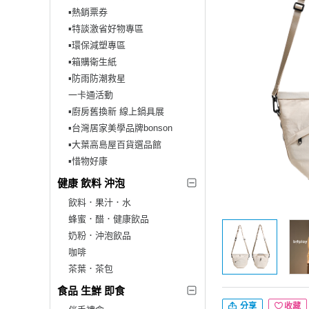
▪︎熱銷票券
▪︎特談激省好物專區
▪︎環保減塑專區
▪︎箱購衛生紙
▪︎防雨防潮救星
一卡通活動
▪︎廚房舊換新 線上鍋具展
▪︎台灣居家美學品牌bonson
▪︎大葉高島屋百貨選品館
▪︎惜物好康
健康 飲料 沖泡
飲料．果汁．水
蜂蜜．醋．健康飲品
奶粉．沖泡飲品
咖啡
茶葉．茶包
食品 生鮮 即食
分享
收藏