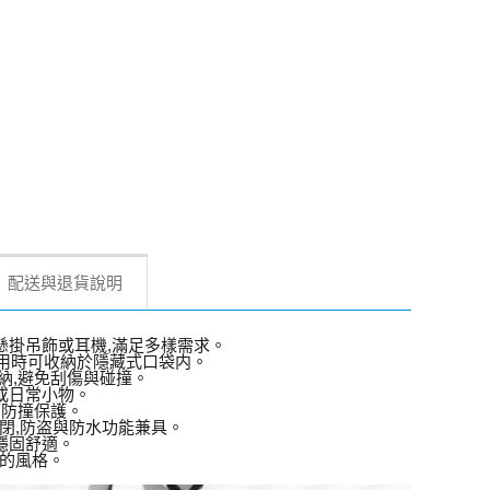
配送與退貨說明
懸掛吊飾或耳機,滿足多樣需求。
使用時可收納於隱藏式口袋内。
納,避免刮傷與碰撞。
或日常小物。
面防撞保護。
閉,防盗與防水功能兼具。
穩固舒適。
的風格。