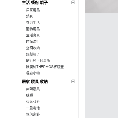
生活 餐廚 親子
居家用品
鍋具
餐廚生活
寵物用品
生活寢具
時尚流行
空間收納
銀髮親子
隨行杯．保溫瓶
膳魔師THERMOS杯瓶壺
餐廚小物
居家 寢具 收納
床架寢具
晾曬
香氣芬芳
一般電池
傢俱家飾