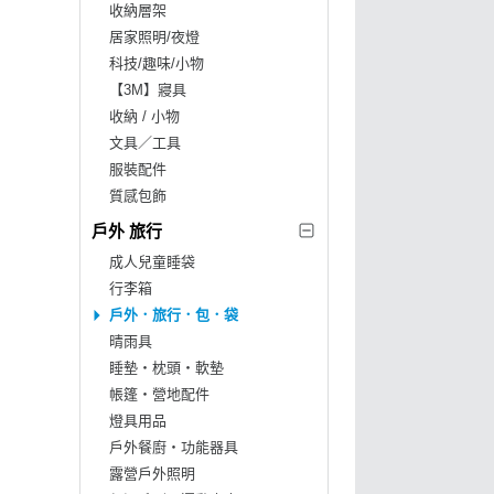
收納層架
居家照明/夜燈
科技/趣味/小物
【3M】寢具
收納 / 小物
文具／工具
服裝配件
質感包飾
戶外 旅行
成人兒童睡袋
行李箱
戶外．旅行．包．袋
晴雨具
睡墊‧枕頭‧軟墊
帳篷‧營地配件
燈具用品
戶外餐廚‧功能器具
露營戶外照明