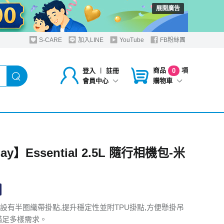
展開廣告
S-CARE
加入LINE
YouTube
FB粉絲團
商品
項
登入
︱
註冊
0
購物車
會員中心
lay】Essential 2.5L 隨行相機包-米
設有半圈織帶掛點,提升穩定性並附TPU掛點,方便懸掛吊
滿足多樣需求。