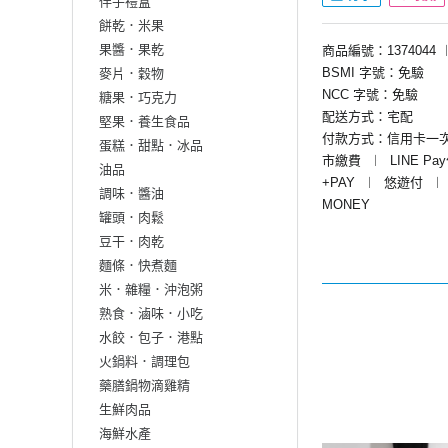
伴手禮盒
餅乾．米果
果醬．果乾
商品編號：1374044
BSMI 字號：免驗
麥片．穀物
NCC 字號：免驗
糖果．巧克力
配送方式：宅配
堅果．養生食品
付款方式：信用卡一
蛋糕．甜點．冰品
市繳費
︱
LINE Pa
油品
+PAY
︱
悠遊付
︱
調味．醬油
MONEY
罐頭．肉鬆
豆干．肉乾
麵條．快煮麵
米．雜糧．沖泡粥
熟食．滷味．小吃
水餃．包子．港點
火鍋料．調理包
藥膳鍋物滴雞精
生鮮肉品
海鮮水產