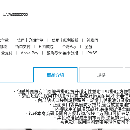
︱
UA2500003233
次付款
︱
信用卡分期付款
︱
信用卡紅利折抵
︱
神腦門
y付款
︱
街口支付
︱
Pi拍錢包
︱
台灣Pay
︱
全盈
全支付
︱
Apple Pay
︱
銀角零卡-無卡分期
︱
iPASS
商品介紹
規格
．包體外圍設有半圈織帶掛點,提升穩定性並附TPU掛點,方便
．背面短提把採用TPU加厚材質,手感舒適且耐用,不需要
．內部貼式口袋則讓鏡頭蓋、記憶卡與電池分區收
．正面斜口袋具備防水擋片,適合放置電池
．內襯採用多層填充設計,為相機提供全
．包袋本身為磁吸開合方便取物,包袋上方開口可折束緊
．黑色款搭配減壓網布背帶,透氣排汗且
．杏色款則採用圈圈背帶展現俏皮可愛