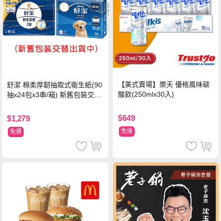
【美式賣場】樂天 優格風味碳
舒潔 棉柔厚韌抽取式衛生紙(90
酸飲(250mlx30入)
抽x24包x3串/箱) 新舊包裝交替
出貨
$649
$1,279
免運
免運