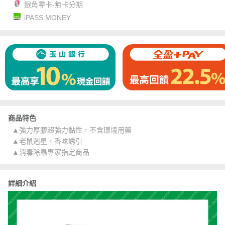
銀角零卡-無卡分期
iPASS MONEY
商品特色
▲強力厚膠超強力黏性，不含環境用藥
▲老鼠剋星，香味誘引
▲消毒除蟲專家指定商品
詳細介紹