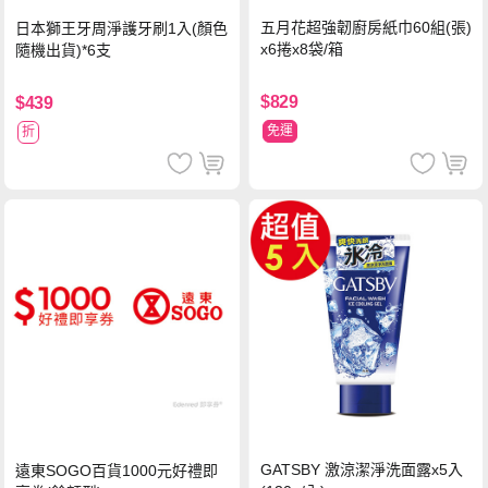
五月花超強韌廚房紙巾60組(張)
日本獅王牙周淨護牙刷1入(顏色
x6捲x8袋/箱
隨機出貨)*6支
$829
$439
免運
折
GATSBY 激涼潔淨洗面露x5入
遠東SOGO百貨1000元好禮即