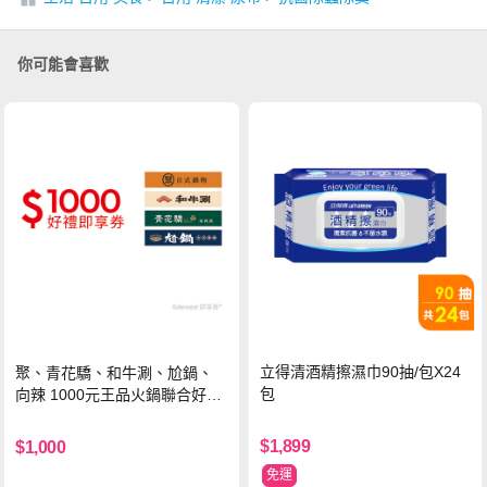
你可能會喜歡
立得清酒精擦濕巾90抽/包X24
聚、青花驕、和牛涮、尬鍋、
包
向辣 1000元王品火鍋聯合好禮
即享券(一次抵用型)
$1,899
$1,000
免運