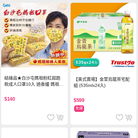
結緣品★白沙屯媽祖粉紅超跑
【美式賣場】金萱烏龍茶宅配
款成人口罩10入 過香爐 媽祖加
組 (535mlx24入)
持
$140
$599
免運