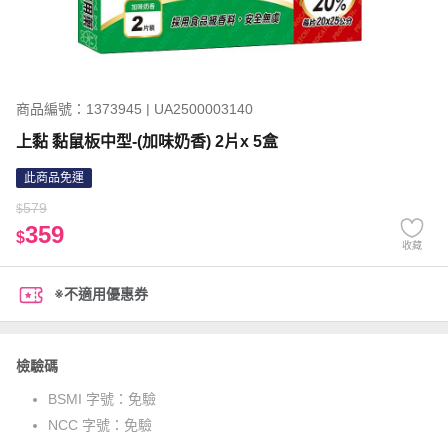
商品編號：1373945 | UA2500003140
上黏 黏鼠板中型-(加味奶香) 2片x 5盒
此商品免運
579
$
359
$
收藏
※不適用優惠券
檢驗碼
BSMI 字號：
免驗
NCC 字號：
免驗