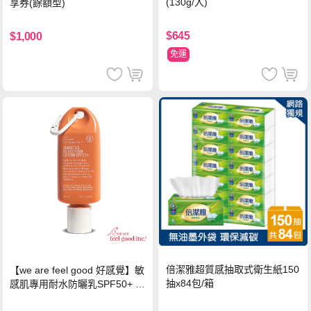
(130g/入)
享券(餘額型)
$645
$1,000
免運
倍潔雅超質感抽取式衛生紙150
【we are feel good 好感覺】敏
抽x84包/箱
感肌專用耐水防曬乳SPF50+ 7
5ml/瓶 X1瓶