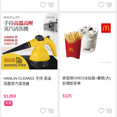
麥當勞OREO冰炫風+薯條(大)
HANLIN-CLEAN02 手持 高溫
好禮即享券
高壓蒸汽清洗機
$125
$1,059
免運