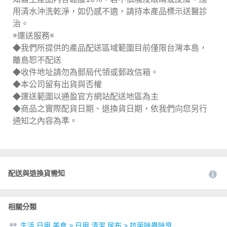
用清水沖洗乾淨，如仍感不適，請持本產品標示送醫診
治。
※運送服務※
◆我們所提供的產品配送區域範圍目前僅限台灣本島，
離島恕不配送
◆收件地址請勿為郵局代領或郵政信箱。
◆本公司留有出貨與否權
◆運送範圍以通盈官方網站配送地區為主
◆商品之實際配貨日期、退換貨日期，依我們向您另行
通知之內容為準。
配送與退換貨需知
相關分類
生活 日用 美食
>
日用 清潔 尿布
>
抗菌除蟲除臭