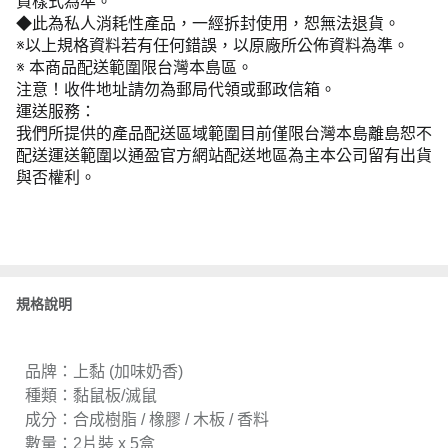
貨樣式為準。
◆此為私人消耗性產品，一經拆封使用，恕無法退貨。
※以上規格資料若有任何錯誤，以原廠所公佈資料為準。
※ 本商品配送範圍限台灣本島區。
注意！收件地址請勿為郵局代領或郵政信箱。
運送服務：
我們所提供的產品配送區域範圍目前僅限台灣本島離島恕不
配送運送範圍以通盈官方網站配送地區為主本公司留有出貨
與否權利。
規格說明
品牌：上黏 (加味奶香)
種類：黏鼠板/滅鼠
成分：合成樹脂 / 橡膠 / 木板 / 香料
數量：2片裝 x 5盒