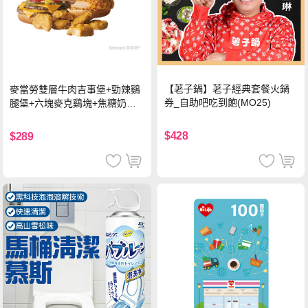
【荖子鍋】荖子經典套餐火鍋
麥當勞雙層牛肉吉事堡+勁辣鷄
券_自助吧吃到飽(MO25)
腿堡+六塊麥克鷄塊+焦糖奶茶
(冰)*2 好禮即享券
$428
$289