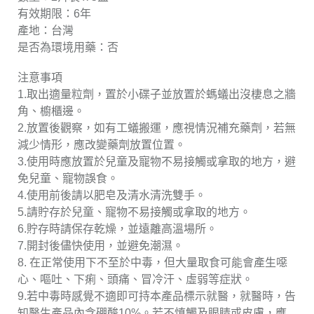
有效期限：6年
產地：台灣
是否為環境用藥：否
注意事項
1.取出適量粒劑，置於小碟子並放置於螞蟻出沒棲息之牆
角、櫥櫃邊。
2.放置後觀察，如有工蟻搬運，應視情況補充藥劑，若無
減少情形，應改變藥劑放置位置。
3.使用時應放置於兒童及寵物不易接觸或拿取的地方，避
免兒童、寵物誤食。
4.使用前後請以肥皂及清水清洗雙手。
5.請貯存於兒童、寵物不易接觸或拿取的地方。
6.貯存時請保存乾燥，並遠離高溫場所。
7.開封後儘快使用，並避免潮濕。
8. 在正常使用下不至於中毒，但大量取食可能會產生噁
心、嘔吐、下痢、頭痛、冒冷汗、虛弱等症狀。
9.若中毒時感覺不適即可持本產品標示就醫，就醫時，告
知醫生產品內含硼酸10%。若不慎觸及眼睛或皮膚，應