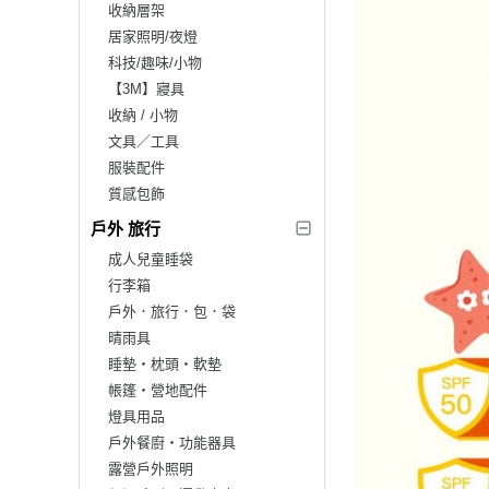
收納層架
居家照明/夜燈
科技/趣味/小物
【3M】寢具
收納 / 小物
文具／工具
服裝配件
質感包飾
戶外 旅行
成人兒童睡袋
行李箱
戶外．旅行．包．袋
晴雨具
睡墊‧枕頭‧軟墊
帳篷‧營地配件
燈具用品
戶外餐廚‧功能器具
露營戶外照明