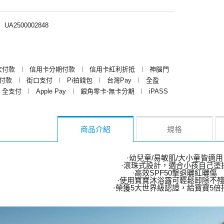
︱
UA2500002848
次付款
︱
信用卡分期付款
︱
信用卡紅利折抵
︱
神腦門
y付款
︱
街口支付
︱
Pi拍錢包
︱
台灣Pay
︱
全盈
全支付
︱
Apple Pay
︱
銀角零卡-無卡分期
︱
iPASS
商品介紹
規格
·幼兒童/易敏肌/大小童皆適用
·滾珠式設計，適合小孩自己塗
·高效SPF50擊退曬紅曬傷
·使用寶寶沐浴露可輕鬆卸除不
·榮獲5大世界級認證，給寶寶5倍