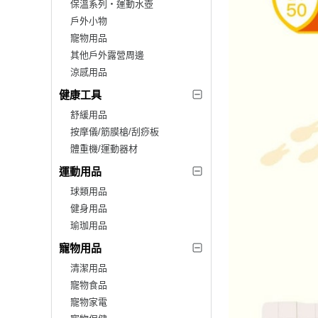
保溫系列‧運動水壺
戶外小物
寵物用品
其他戶外露營周邊
涼感用品
健康工具
舒緩用品
按摩儀/筋膜槍/刮痧板
體重機/運動器材
運動用品
球類用品
健身用品
瑜珈用品
寵物用品
清潔用品
寵物食品
寵物家電