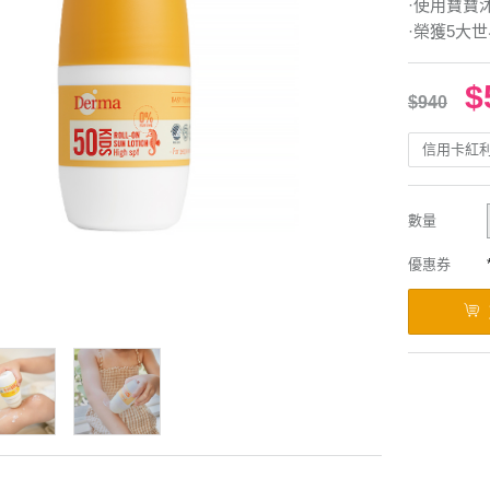
·使用寶寶
·榮獲5大
$
$940
信用卡紅
數量
優惠券