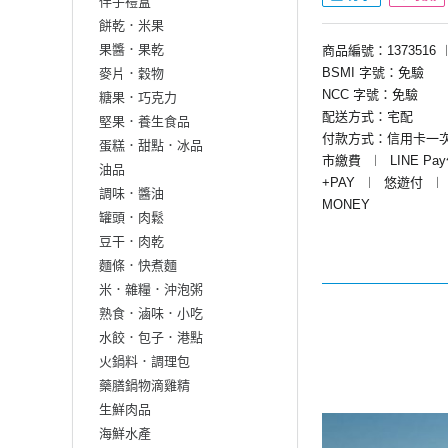
伴手禮盒
餅乾．米果
果醬．果乾
商品編號：1373516
BSMI 字號：免驗
麥片．穀物
NCC 字號：免驗
糖果．巧克力
配送方式：宅配
堅果．養生食品
付款方式：信用卡一
蛋糕．甜點．冰品
市繳費
︱
LINE Pa
油品
+PAY
︱
悠遊付
︱
調味．醬油
MONEY
罐頭．肉鬆
豆干．肉乾
麵條．快煮麵
米．雜糧．沖泡粥
熟食．滷味．小吃
水餃．包子．港點
火鍋料．調理包
藥膳鍋物滴雞精
生鮮肉品
海鮮水產