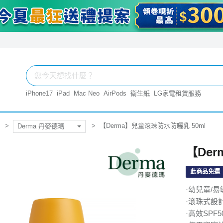
iPhone17
iPad
Mac Neo
AirPods
衛生紙
LG家電租賃服務
【Derma】兒童滾珠防水防曬乳 50ml
Derma 丹麥德瑪
【De
此商品免運
·幼兒童/
·滾珠式設
·高效SPF