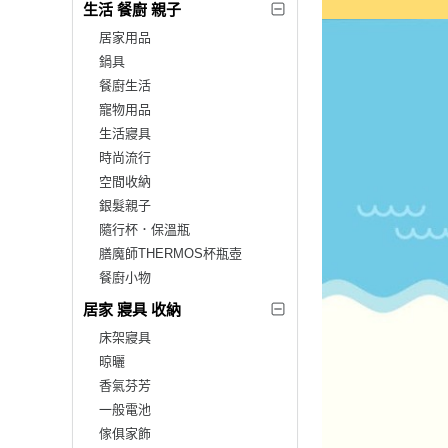
生活 餐廚 親子
居家用品
鍋具
餐廚生活
寵物用品
生活寢具
時尚流行
空間收納
銀髮親子
隨行杯．保溫瓶
膳魔師THERMOS杯瓶壺
餐廚小物
居家 寢具 收納
床架寢具
晾曬
香氣芬芳
一般電池
傢俱家飾