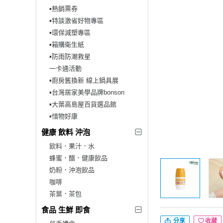
▪︎熱銷票券
▪︎特談激省好物專區
▪︎環保減塑專區
▪︎箱購衛生紙
▪︎防雨防潮救星
一卡通活動
▪︎廚房舊換新 線上鍋具展
▪︎台灣居家美學品牌bonson
▪︎大葉高島屋百貨選品館
▪︎惜物好康
健康 飲料 沖泡
飲料．果汁．水
蜂蜜．醋．健康飲品
奶粉．沖泡飲品
咖啡
茶葉．茶包
食品 生鮮 即食
分享
收藏