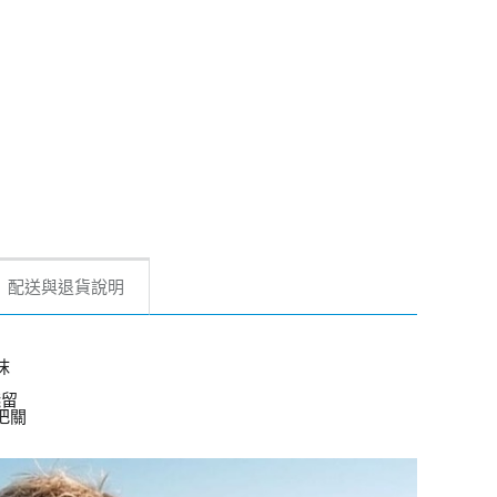
配送與退貨說明
抹
殘留
把關