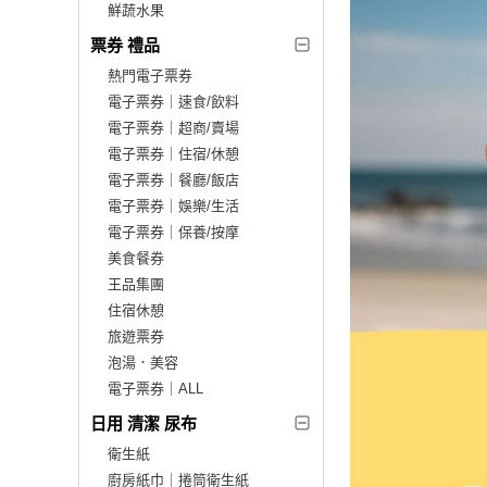
鮮蔬水果
票券 禮品
熱門電子票券
電子票券｜速食/飲料
電子票券｜超商/賣場
電子票券｜住宿/休憩
電子票券｜餐廳/飯店
電子票券｜娛樂/生活
電子票券｜保養/按摩
美食餐券
王品集團
住宿休憩
旅遊票券
泡湯．美容
電子票券｜ALL
日用 清潔 尿布
衛生紙
廚房紙巾｜捲筒衛生紙