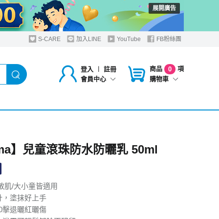
展開廣告
S-CARE
加入LINE
YouTube
FB粉絲團
商品
項
登入
︱
註冊
0
購物車
會員中心
rma】兒童滾珠防水防曬乳 50ml
易敏肌/大小童皆適用
計，塗抹好上手
50擊退曬紅曬傷