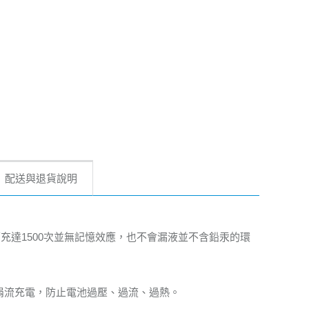
配送與退貨說明
充達1500次並無記憶效應，也不會漏液並不含鉛汞的環
為涓流充電，防止電池過壓、過流、過熱。