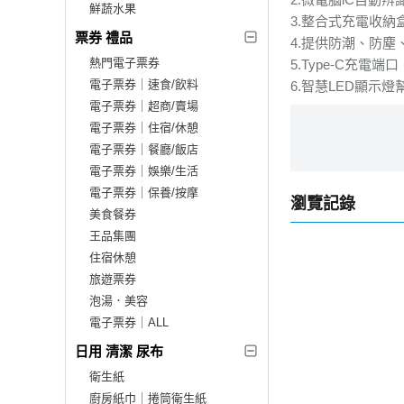
鮮蔬水果
3.整合式充電收
票券 禮品
4.提供防潮、防
熱門電子票券
5.Type-C充電
電子票券｜速食/飲料
6.智慧LED顯
電子票券｜超商/賣場
電子票券｜住宿/休憩
電子票券｜餐廳/飯店
電子票券｜娛樂/生活
電子票券｜保養/按摩
瀏覽記錄
美食餐券
王品集團
住宿休憩
旅遊票券
泡湯．美容
電子票券｜ALL
日用 清潔 尿布
衛生紙
廚房紙巾｜捲筒衛生紙