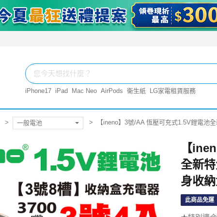
iPhone17
iPad
Mac Neo
AirPods
衛生紙
LG家電租賃服務
【ineno】3號/AA 恆壓可充式1.5V鋰電池
一般電池
【ine
全新特大
身收納
此商品免運