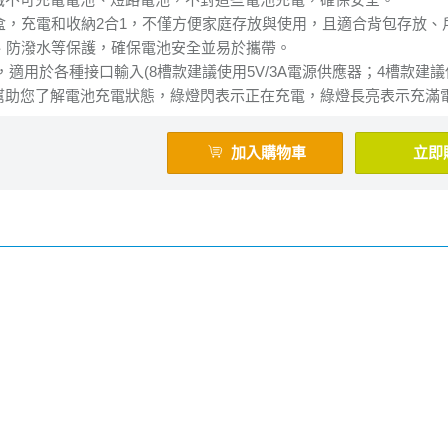
納盒，充電和收納2合1，不僅方便家庭存放與使用，且適合背包存放、
塵、防潑水等保護，確保電池安全並易於攜帶。
端口，適用於各種接口輸入(8槽款建議使用5V/3A電源供應器；4槽款建議
示燈幫助您了解電池充電狀態，綠燈閃表示正在充電，綠燈長亮表示充
加入購物車
立即