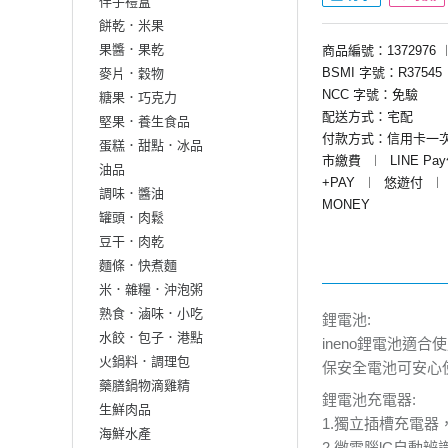
伴手禮盒
餅乾．米果
果醬．果乾
商品編號：1372976
BSMI 字號：R37545
麥片．穀物
NCC 字號：免驗
糖果．巧克力
配送方式：宅配
堅果．養生食品
付款方式：信用卡一
蛋糕．甜點．冰品
市繳費
︱
LINE Pa
油品
+PAY
︱
悠遊付
︱
調味．醬油
MONEY
罐頭．肉鬆
豆干．肉乾
麵條．快煮麵
米．雜糧．沖泡粥
熟食．滷味．小吃
鋰電池:
水餃．包子．港點
ineno鋰電池適
火鍋料．調理包
保安全電池可安心
藥膳鍋物滴雞精
鋰電池充電器:
生鮮肉品
1.獨立插槽充電
海鮮水產
2.微電腦lC自