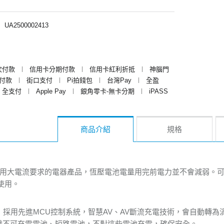
︱
UA2500002413
次付款
︱
信用卡分期付款
︱
信用卡紅利折抵
︱
神腦門
y付款
︱
街口支付
︱
Pi拍錢包
︱
台灣Pay
︱
全盈
全支付
︱
Apple Pay
︱
銀角零卡-無卡分期
︱
iPASS
商品介紹
規格
合使用大電流要求的電器產品，恆壓電池電量用完前電力並不會減弱。可
使用。
器，採用先進MCU控制系統，智慧AV、AV斷流充電技術，會自動轉
動辨識不可充電電池、短路電池，不對這些電池充電，確保安全。