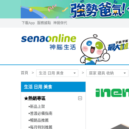
下載App
服務據點
神揚保代
首頁
生活 日用 美食
居家 寢具 收納
生活 日用 美食
★熱銷專區
▪︎新品上架
▪︎普渡必備指南
▪︎暢銷品推薦
▪︎每月特別推薦