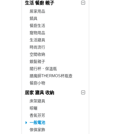
生活 餐廚 親子
居家用品
鍋具
餐廚生活
寵物用品
生活寢具
時尚流行
空間收納
銀髮親子
隨行杯．保溫瓶
膳魔師THERMOS杯瓶壺
餐廚小物
居家 寢具 收納
床架寢具
晾曬
香氣芬芳
一般電池
傢俱家飾