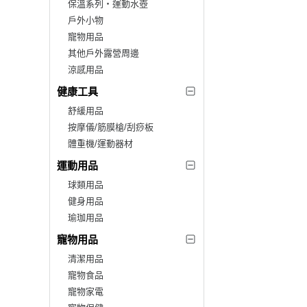
保溫系列‧運動水壺
戶外小物
寵物用品
其他戶外露營周邊
涼感用品
健康工具
舒緩用品
按摩儀/筋膜槍/刮痧板
體重機/運動器材
運動用品
球類用品
健身用品
瑜珈用品
寵物用品
清潔用品
寵物食品
寵物家電