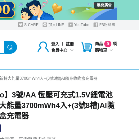
展開廣告
S-CARE
加入LINE
YouTube
FB粉絲團
商品
項
登入
︱
註冊
0
購物車
會員中心
全新特大能量3700mWh4入+(3號8槽)AI隨身收納盒充電器
no】3號/AA 恆壓可充式1.5V鋰電池
能量3700mWh4入+(3號8槽)AI隨
盒充電器