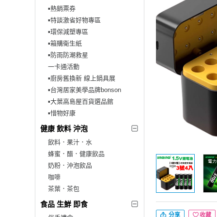
▪︎熱銷票券
▪︎特談激省好物專區
▪︎環保減塑專區
▪︎箱購衛生紙
▪︎防雨防潮救星
一卡通活動
▪︎廚房舊換新 線上鍋具展
▪︎台灣居家美學品牌bonson
▪︎大葉高島屋百貨選品館
▪︎惜物好康
健康 飲料 沖泡
飲料．果汁．水
蜂蜜．醋．健康飲品
奶粉．沖泡飲品
咖啡
茶葉．茶包
食品 生鮮 即食
分享
收藏