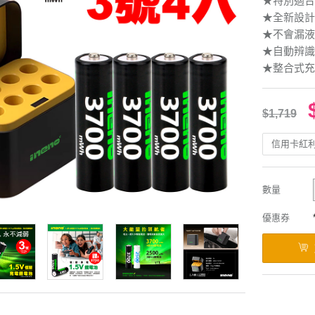
★特別適合
★全新設計
★不會漏液
★自動辨識
★整合式充
$1,719
信用卡紅
數量
優惠券