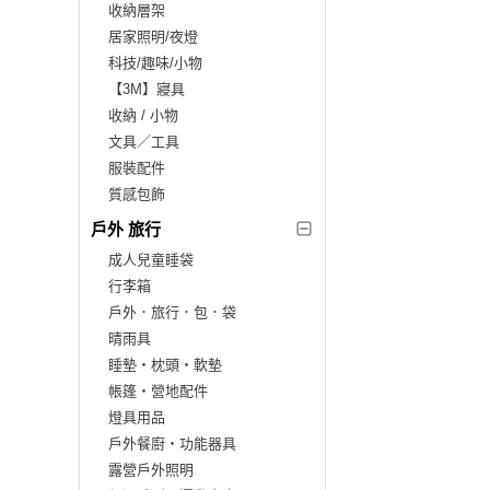
收納層架
居家照明/夜燈
科技/趣味/小物
【3M】寢具
收納 / 小物
文具／工具
服裝配件
質感包飾
戶外 旅行
成人兒童睡袋
行李箱
戶外．旅行．包．袋
晴雨具
睡墊‧枕頭‧軟墊
帳篷‧營地配件
燈具用品
戶外餐廚‧功能器具
露營戶外照明