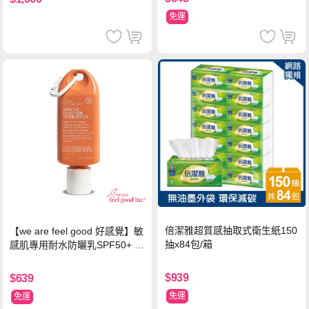
免運
倍潔雅超質感抽取式衛生紙150
【we are feel good 好感覺】敏
抽x84包/箱
感肌專用耐水防曬乳SPF50+ 7
5ml/瓶 X1瓶
$939
$639
免運
免運