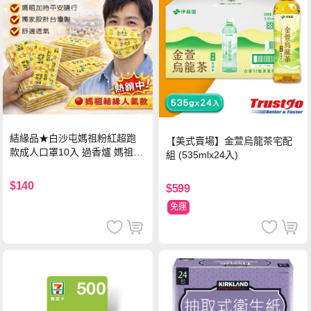
結緣品★白沙屯媽祖粉紅超跑
【美式賣場】金萱烏龍茶宅配
款成人口罩10入 過香爐 媽祖加
組 (535mlx24入)
持
$140
$599
免運