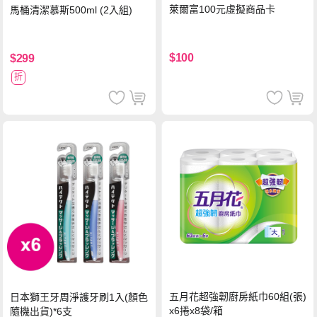
萊爾富100元虛擬商品卡
馬桶清潔慕斯500ml (2入組)
$100
$299
折
五月花超強韌廚房紙巾60組(張)
日本獅王牙周淨護牙刷1入(顏色
x6捲x8袋/箱
隨機出貨)*6支