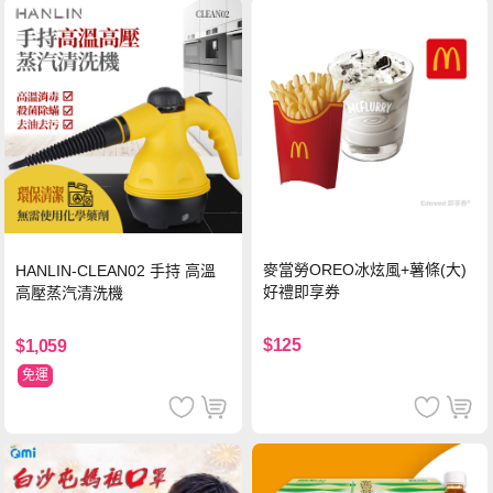
麥當勞OREO冰炫風+薯條(大)
HANLIN-CLEAN02 手持 高溫
好禮即享券
高壓蒸汽清洗機
$125
$1,059
免運