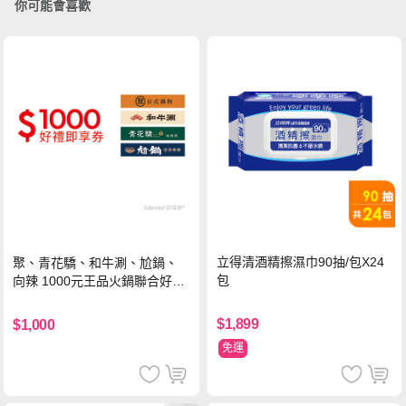
你可能會喜歡
立得清酒精擦濕巾90抽/包X24
聚、青花驕、和牛涮、尬鍋、
包
向辣 1000元王品火鍋聯合好禮
即享券(一次抵用型)
$1,899
$1,000
免運