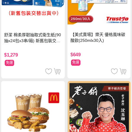
【美式賣場】樂天 優格風味碳
舒潔 棉柔厚韌抽取式衛生紙(90
酸飲(250mlx30入)
抽x24包x3串/箱) 新舊包裝交替
出貨
$649
$1,279
免運
免運