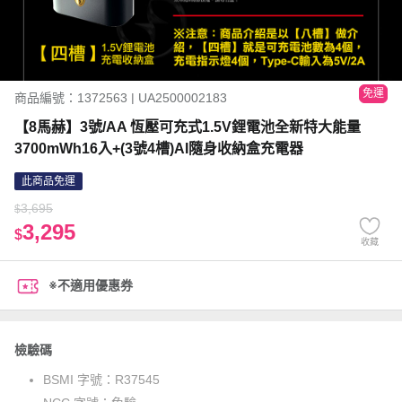
免運
商品編號：1372563 | UA2500002183
【8馬赫】3號/AA 恆壓可充式1.5V鋰電池全新特大能量
3700mWh16入+(3號4槽)AI隨身收納盒充電器
此商品免運
3,695
$
3,295
$
收藏
※不適用優惠券
檢驗碼
BSMI 字號：
R37545