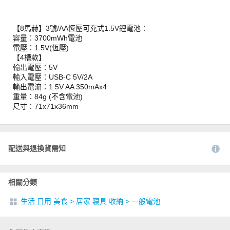
【8馬赫】3號/AA恆壓可充式1.5V鋰電池：
容量：3700mWh電池
電壓：1.5V(恆壓)
【4槽款】
輸出電壓：5V
輸入電壓：USB-C 5V/2A
輸出電流：1.5V AA 350mAx4
重量：84g (不含電池)
尺寸：71x71x36mm
配送與退換貨需知
相關分類
生活 日用 美食
>
居家 寢具 收納
>
一般電池