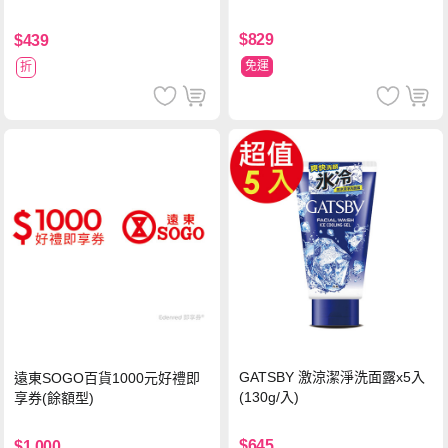
$829
$439
免運
折
GATSBY 激涼潔淨洗面露x5入
遠東SOGO百貨1000元好禮即
(130g/入)
享券(餘額型)
$645
$1,000