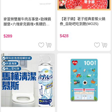
【荖子鍋】荖子經典套餐火鍋
麥當勞雙層牛肉吉事堡+勁辣鷄
券_自助吧吃到飽(MO25)
腿堡+六塊麥克鷄塊+焦糖奶茶
(冰)*2 好禮即享券
$428
$289