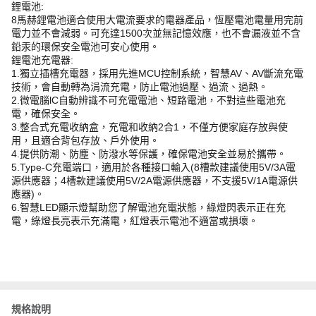
鋰電池:
8馬赫鋰電池適合使用大電流要求的電器產品，恆壓電池電量用完前
電力並不會減弱。可充達1500次並無記憶效應，也不會漏液並不含
鉛汞的環保安全電池可安心使用。
鋰電池充電器:
1.獨立插槽充電器，採用先進MCU控制系統，智慧AV、AV斷流充電
技術，會自動轉為涓流充電，防止電池過壓、過流、過熱。
2.微電腦lC自動辨識不可充電電池、短路電池，不對這些電池充
電，確保安全。
3.整合式充電收納盒，充電和收納2合1，不僅方便家庭存放與使
用，且適合背包存放、戶外使用。
4.提供防潮、防塵、防潑水等保護，確保電池安全並易於攜帶。
5.Type-C充電端口，適用於各種接口輸入(8槽款建議使用5V/3A電
源供應器；4槽款建議使用5V/2A電源供應器，不支援5V/1A電源供
應器)。
6.智慧LED顯示燈幫助您了解電池充電狀態，綠燈閃表示正在充
電，綠燈長亮表示充滿電，紅燈表示電池不適當或損壞。
規格說明