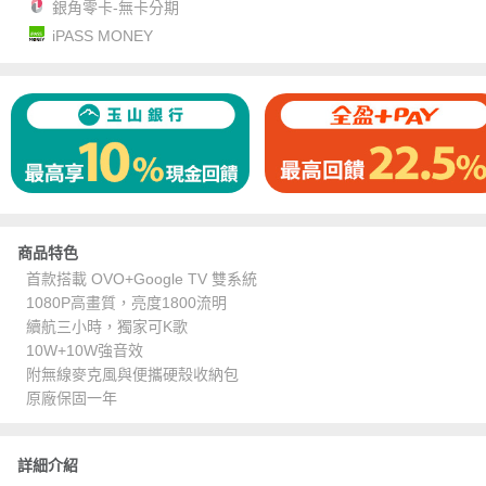
銀角零卡-無卡分期
iPASS MONEY
商品特色
首款搭載 OVO+Google TV 雙系統
1080P高畫質，亮度1800流明
續航三小時，獨家可K歌
10W+10W強音效
附無線麥克風與便攜硬殼收納包
原廠保固一年
詳細介紹