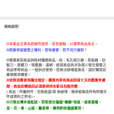
規格說明
Θ本產品文案為原廠所提供，若有變動，以實際商品為主。
Θ原廠保留變更之權利，若有變更，恕不另行通知！
Θ健康美容商品與耗材種類商品，如：毛孔吸引器、蒸臉器、刮
鬍刀、美體刀、吸塵器、濾網、紙袋商品與涉及個人衛生健康之
商品等等商品。一經拆封使用，恕無法辦理退換貨，請於購買前
審慎需求購買。
Θ依照消費者保護法規定，購買均享有商品到貨七天的鑑賞考慮
期，商品如需退回必須是保持全新且包裝完整
( 商品、所屬附件、包裝紙盒/袋 無破壞、廠商紙箱及所有附隨文
件或資料之齊全)。
Θ只限台灣本島配送，若客居住偏遠"鄉鎮"地區，或者基隆、
宜、花、東、山區、離島等，需再酌收偏遠費用。