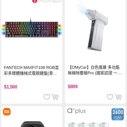
【OMyCar】白色風暴 多功能
FANTECH MAXFIT108 RGB混
無線除塵槍Pro (國家認證 一年
彩多媒體機械式電競鍵盤(青軸)
保固) 充氣洗車 暴力渦輪風扇
有線鍵盤(中文版)
手持強力風槍 暴力吹風
$899
$1,580