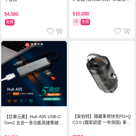
塗擊隊 中文版
$15,980
$4,580
贈
免運
免運
【安伯特】隱藏車用快充PD+Q
【亞果元素】Hub A05 USB-C
C3.0 (國家認證 一年保固) 車充
Gen2 五合一多功能高速集線
PD快充 車用充電器
器-灰