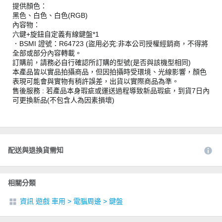
提供顏色：
黑色、白色、白色(RGB)
內容物：
六鍵+旋鈕自定義有線鍵盤*1
．BSMI 證號：R64723 (盜用必究:非本公司授權經銷商，不得將
全部或部分內容轉載。
訂購前，請務必自行確認所訂購的型號(是否與該機型相同)
本產品皆以實品拍攝商品，但因拍攝時受環境、光線影響，顏色
表現可能會與實物有稍許誤差，出貨以實際商品為準。
售後服務 : 若產品本身瑕疵或運送過程導致新品瑕疵，到貨7日內
可更換新品(不包含人為因素損壞)
配送與退換貨需知
相關分類
資訊 遊戲 車用
>
電腦周邊
>
鍵盤