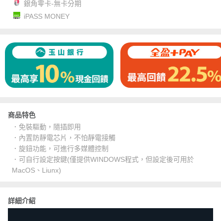
銀角零卡-無卡分期
iPASS MONEY
商品特色
．免裝驅動，隨插即用
．內置防靜電芯片，不怕靜電接觸
．旋鈕功能，可進行多媒體控制
．可自行設定按鍵(僅提供WINDOWS程式，但設定後可用於
MacOS、Liunx)
詳細介紹