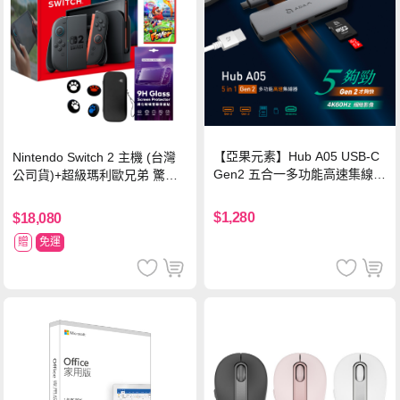
【亞果元素】Hub A05 USB-C
Nintendo Switch 2 主機 (台灣
Gen2 五合一多功能高速集線
公司貨)+超級瑪利歐兄弟 驚奇
器-灰
同遊鈴鈴公園 中文版+瑪利歐網
球 狂熱 中文版
$1,280
$18,080
贈
免運