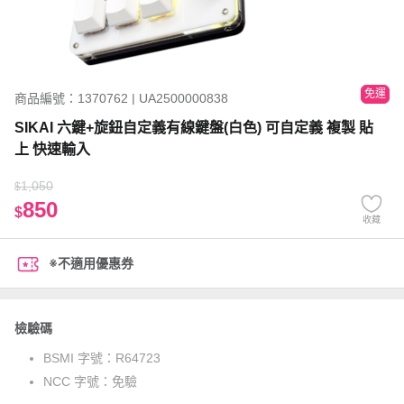
免運
商品編號：1370762 | UA2500000838
SIKAI 六鍵+旋鈕自定義有線鍵盤(白色) 可自定義 複製 貼
上 快速輸入
1,050
$
850
$
收藏
※不適用優惠券
檢驗碼
BSMI 字號：
R64723
NCC 字號：
免驗