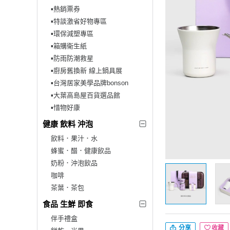
▪︎熱銷票券
▪︎特談激省好物專區
▪︎環保減塑專區
▪︎箱購衛生紙
▪︎防雨防潮救星
▪︎廚房舊換新 線上鍋具展
▪︎台灣居家美學品牌bonson
▪︎大葉高島屋百貨選品館
▪︎惜物好康
健康 飲料 沖泡
飲料．果汁．水
蜂蜜．醋．健康飲品
奶粉．沖泡飲品
咖啡
茶葉．茶包
食品 生鮮 即食
伴手禮盒
分享
收藏