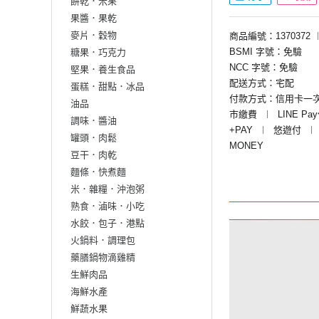
餅乾．米果
果醬．果乾
麥片．穀物
商品編號：1370372
BSMI 字號：免驗
糖果．巧克力
NCC 字號：免驗
堅果．養生食品
配送方式：宅配
蛋糕．甜點．冰品
付款方式：信用卡一
油品
市繳費
︱
LINE Pa
調味．醬油
+PAY
︱
悠遊付
︱
罐頭．肉鬆
MONEY
豆干．肉乾
麵條．快煮麵
米．雜糧．沖泡粥
熟食．滷味．小吃
水餃．包子．港點
火鍋料．調理包
藥膳鍋物滴雞精
生鮮肉品
海鮮水產
鮮蔬水果