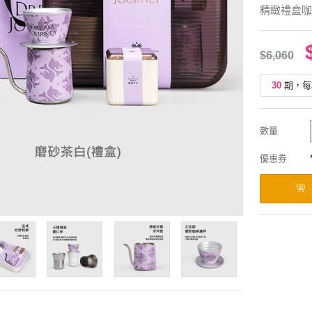
精緻禮盒咖
$6,060
30
期，每
數量
優惠券