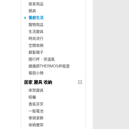
居家用品
鍋具
餐廚生活
寵物用品
生活寢具
時尚流行
空間收納
銀髮親子
隨行杯．保溫瓶
膳魔師THERMOS杯瓶壺
餐廚小物
居家 寢具 收納
床架寢具
晾曬
香氣芬芳
一般電池
傢俱家飾
收納層架