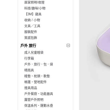
居家照明/夜燈
科技/趣味/小物
【3M】寢具
收納 / 小物
文具／工具
服裝配件
質感包飾
戶外 旅行
成人兒童睡袋
行李箱
戶外．旅行．包．袋
晴雨具
睡墊‧枕頭‧軟墊
帳篷‧營地配件
燈具用品
戶外餐廚‧功能器具
露營戶外照明
保溫系列‧運動水壺