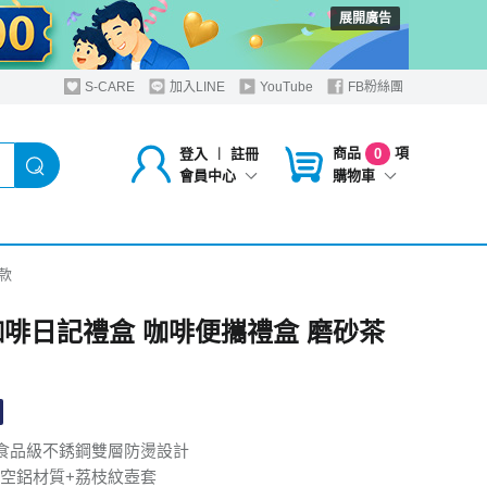
展開廣告
S-CARE
加入LINE
YouTube
FB粉絲團
商品
項
登入
︱
註冊
0
購物車
會員中心
款
咖啡日記禮盒 咖啡便攜禮盒 磨砂茶
4食品級不銹鋼雙層防燙設計
空鋁材質+荔枝紋壺套