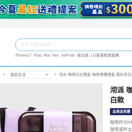
iPhone17
iPad
Mac Neo
AirPods
衛生紙
LG家電租賃服務
沏派 咖啡日記禮盒 咖啡便攜禮盒 磨砂茶白
餐廚生活
沏派 
白款
此商品免運
咖啡杯30
咖啡濾杯太