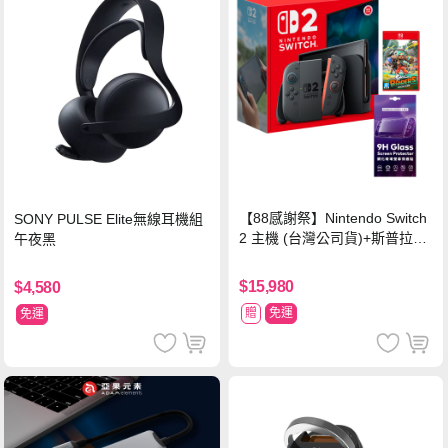
【88感謝祭】Nintendo Switch
SONY PULSE Elite無線耳機組
2 主機 (台灣公司貨)+斯普拉遁
午夜黑
塗擊隊 中文版
$15,980
$4,580
贈
免運
免運