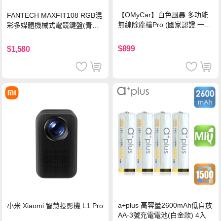
【OMyCar】白色風暴 多功能
FANTECH MAXFIT108 RGB混
無線除塵槍Pro (國家認證 一年
彩多媒體機械式電競鍵盤(青軸)
保固) 充氣洗車 暴力渦輪風扇
有線鍵盤(中文版)
手持強力風槍 暴力吹風
$899
$1,580
a+plus 高容量2600mAh低自放
小米 Xiaomi 智慧投影機 L1 Pro
AA-3號充電電池(白金款) 4入