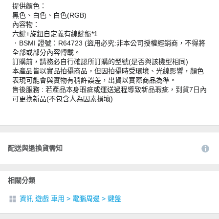
提供顏色：
黑色、白色、白色(RGB)
內容物：
六鍵+旋鈕自定義有線鍵盤*1
．BSMI 證號：R64723 (盜用必究:非本公司授權經銷商，不得將
全部或部分內容轉載。
訂購前，請務必自行確認所訂購的型號(是否與該機型相同)
本產品皆以實品拍攝商品，但因拍攝時受環境、光線影響，顏色
表現可能會與實物有稍許誤差，出貨以實際商品為準。
售後服務 : 若產品本身瑕疵或運送過程導致新品瑕疵，到貨7日內
可更換新品(不包含人為因素損壞)
配送與退換貨需知
相關分類
資訊 遊戲 車用
>
電腦周邊
>
鍵盤