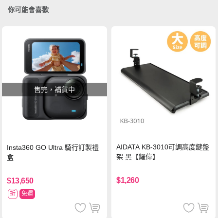
你可能會喜歡
售完，補貨中
AIDATA KB-3010可調高度鍵盤
Insta360 GO Ultra 騎行訂製禮
架 黑【耀偉】
盒
$1,260
$13,650
折
免運