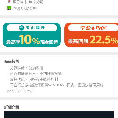
銀角零卡-無卡分期
iPASS MONEY
商品特色
．免裝驅動，隨插即用
．內置防靜電芯片，不怕靜電接觸
．旋鈕功能，可進行多媒體控制
．可自行設定按鍵(僅提供WINDOWS程式，但設定後可用於
MacOS、Liunx)
詳細介紹