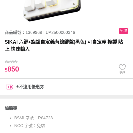
免運
商品編號：1369969 | UA2500000346
SIKAI 六鍵+旋鈕自定義有線鍵盤(黑色) 可自定義 複製 貼
上 快速輸入
1,050
$
850
$
收藏
※不適用優惠券
檢驗碼
BSMI 字號：
R64723
NCC 字號：
免驗