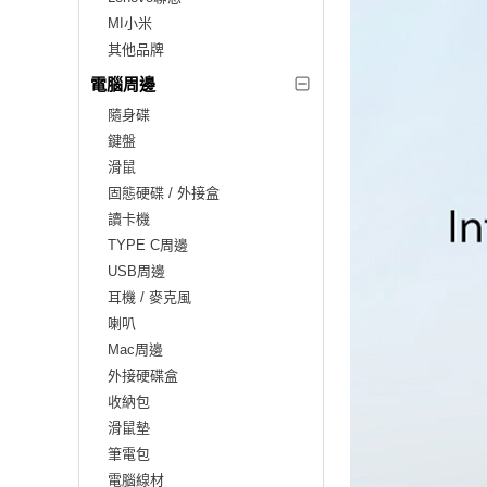
MI小米
其他品牌
電腦周邊
隨身碟
鍵盤
滑鼠
固態硬碟 / 外接盒
讀卡機
TYPE C周邊
USB周邊
耳機 / 麥克風
喇叭
Mac周邊
外接硬碟盒
收納包
滑鼠墊
筆電包
電腦線材