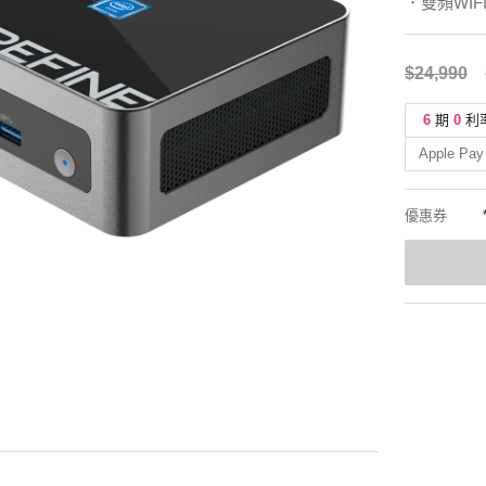
．雙頻WIF
$24,990
6
期
0
利
Apple Pay
優惠券