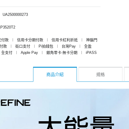
︱
UA2500000273
P3520T2
次付款
︱
信用卡分期付款
︱
信用卡紅利折抵
︱
神腦門
y付款
︱
街口支付
︱
Pi拍錢包
︱
台灣Pay
︱
全盈
全支付
︱
Apple Pay
︱
銀角零卡-無卡分期
︱
iPASS
商品介紹
規格