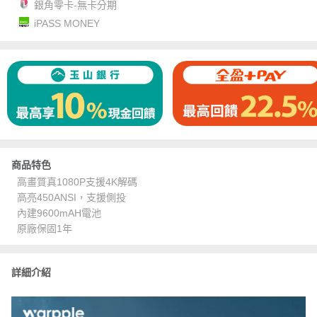
銀角零卡-無卡分期
iPASS MONEY
商品特色
高畫質真1080P支援4K解碼
高亮450ANSI，支援側投
內建9600mAH電池
原廠保固1年
詳細介紹