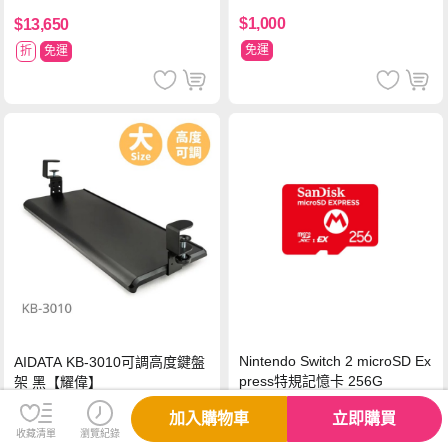
$1,000
$13,650
免運
折
免運
Nintendo Switch 2 microSD Ex
AIDATA KB-3010可調高度鍵盤
press特規記憶卡 256G
架 黑【耀偉】
加入購物車
立即購買
$1,680
$1,260
收藏清單
瀏覽紀錄