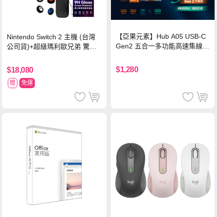
【亞果元素】Hub A05 USB-C
Nintendo Switch 2 主機 (台灣
Gen2 五合一多功能高速集線
公司貨)+超級瑪利歐兄弟 驚奇
器-灰
同遊鈴鈴公園 中文版+瑪利歐網
球 狂熱 中文版
$1,280
$18,080
贈
免運