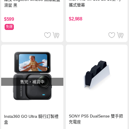
攜式螢幕
滑鼠 黑
$2,988
$599
免運
售完，補貨中
SONY PS5 DualSense 雙手把
Insta360 GO Ultra 騎行訂製禮
充電座
盒