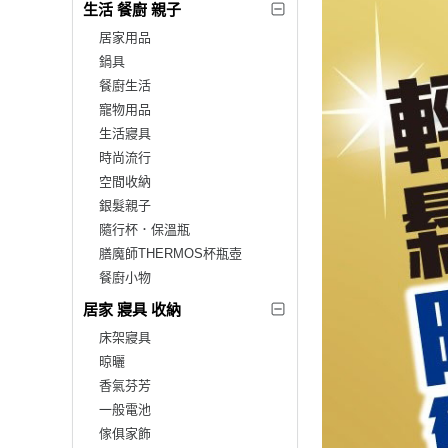
生活 餐廚 親子
居家用品
鍋具
餐廚生活
寵物用品
生活寢具
時尚流行
空間收納
銀髮親子
隨行杯．保溫瓶
膳魔師THERMOS杯瓶壺
餐廚小物
居家 寢具 收納
床架寢具
晾曬
香氣芬芳
一般電池
傢俱家飾