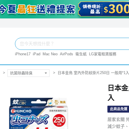
iPhone17
iPad
Mac Neo
AirPods
衛生紙
LG家電租賃服務
日本金鳥 室內外防蚊掛片250日 一般用*1
抗菌除蟲除臭
日本金
入
此商品免運
居家玄關 
減少蚊子、