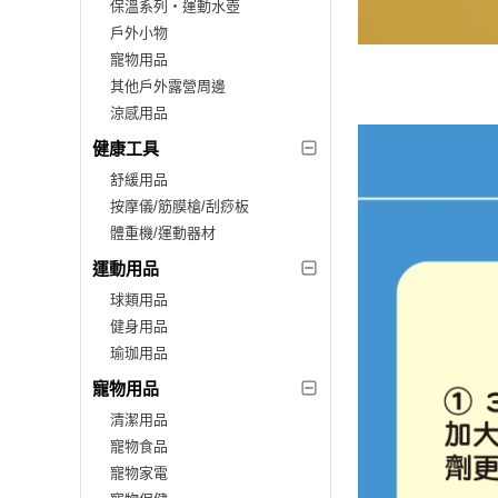
保溫系列‧運動水壺
戶外小物
寵物用品
其他戶外露營周邊
涼感用品
健康工具
舒緩用品
按摩儀/筋膜槍/刮痧板
體重機/運動器材
運動用品
球類用品
健身用品
瑜珈用品
寵物用品
清潔用品
寵物食品
寵物家電