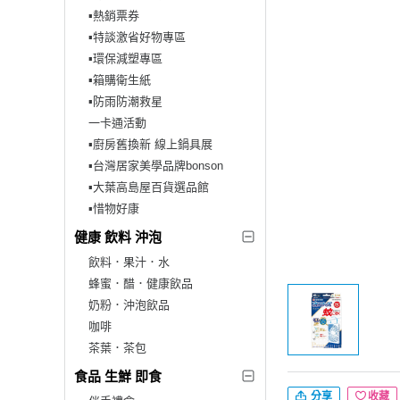
▪︎熱銷票券
▪︎特談激省好物專區
▪︎環保減塑專區
▪︎箱購衛生紙
▪︎防雨防潮救星
一卡通活動
▪︎廚房舊換新 線上鍋具展
▪︎台灣居家美學品牌bonson
▪︎大葉高島屋百貨選品館
▪︎惜物好康
健康 飲料 沖泡
飲料．果汁．水
蜂蜜．醋．健康飲品
奶粉．沖泡飲品
咖啡
茶葉．茶包
食品 生鮮 即食
分享
收藏