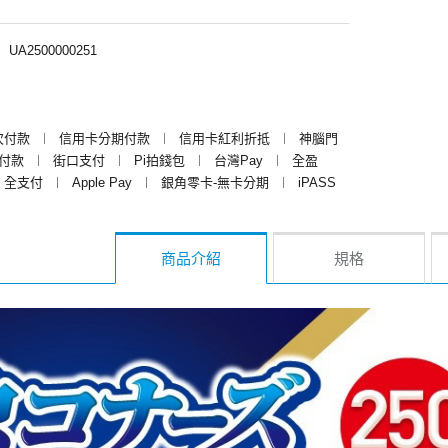
︱
UA2500000251
次付款
︱
信用卡分期付款
︱
信用卡紅利折抵
︱
神腦門
y付款
︱
街口支付
︱
Pi拍錢包
︱
台灣Pay
︱
全盈
全支付
︱
Apple Pay
︱
銀角零卡-無卡分期
︱
iPASS
商品介紹
規格