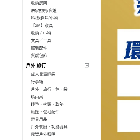
收納層架
居家照明/夜燈
科技/趣味/小物
【3M】寢具
收納 / 小物
文具／工具
服裝配件
質感包飾
戶外 旅行
成人兒童睡袋
行李箱
戶外．旅行．包．袋
晴雨具
睡墊‧枕頭‧軟墊
帳篷‧營地配件
燈具用品
戶外餐廚‧功能器具
露營戶外照明