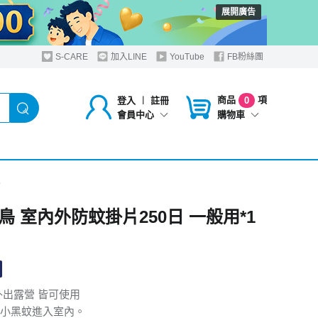
展開廣告
S-CARE
加入LINE
YouTube
FB粉絲團
商品
項
登入
︱
註冊
0
購物車
會員中心
入
鳥 室內外防蚊掛片250日 一般用*1
外出露營 皆可使用
小黑蚊進入室內。