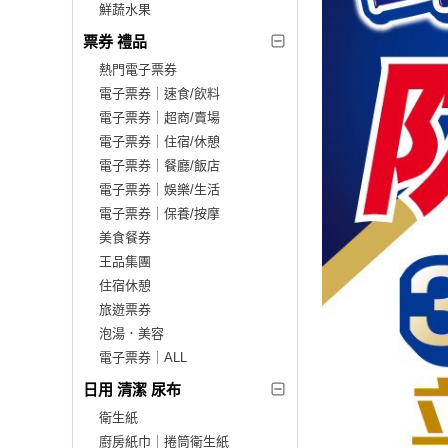
鮮蔬水果
票券 禮品
熱門電子票券
電子票券｜速食/飲料
電子票券｜超商/賣場
電子票券｜住宿/休憩
電子票券｜餐廳/飯店
電子票券｜娛樂/生活
電子票券｜保養/按摩
美食餐券
王品集團
住宿休憩
旅遊票券
泡湯．美容
電子票券｜ALL
日用 清潔 尿布
衛生紙
廚房紙巾｜捲筒衛生紙