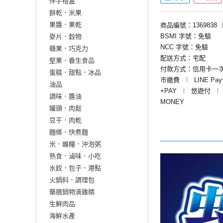
伴手禮盒
餅乾．米果
果醬．果乾
商品編號：1369838
BSMI 字號：免驗
麥片．穀物
NCC 字號：免驗
糖果．巧克力
配送方式：宅配
堅果．養生食品
付款方式：信用卡一
蛋糕．甜點．冰品
市繳費
︱
LINE Pa
油品
+PAY
︱
悠遊付
︱
調味．醬油
MONEY
罐頭．肉鬆
豆干．肉乾
麵條．快煮麵
米．雜糧．沖泡粥
熟食．滷味．小吃
水餃．包子．港點
火鍋料．調理包
藥膳鍋物滴雞精
生鮮肉品
海鮮水產