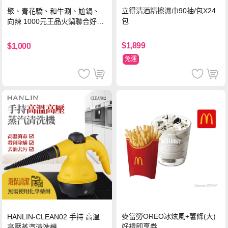
立得清酒精擦濕巾90抽/包X24
聚、青花驕、和牛涮、尬鍋、
包
向辣 1000元王品火鍋聯合好禮
即享券(一次抵用型)
$1,899
$1,000
免運
麥當勞OREO冰炫風+薯條(大)
HANLIN-CLEAN02 手持 高溫
好禮即享券
高壓蒸汽清洗機