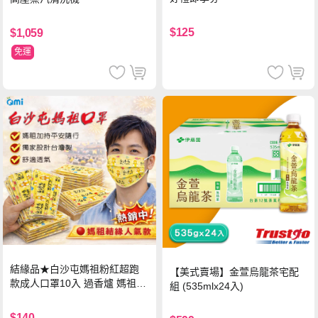
$125
$1,059
免運
結緣品★白沙屯媽祖粉紅超跑
【美式賣場】金萱烏龍茶宅配
款成人口罩10入 過香爐 媽祖加
組 (535mlx24入)
持
$140