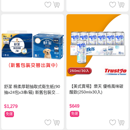
【美式賣場】樂天 優格風味碳
舒潔 棉柔厚韌抽取式衛生紙(90
酸飲(250mlx30入)
抽x24包x3串/箱) 新舊包裝交替
出貨
$649
$1,279
免運
免運