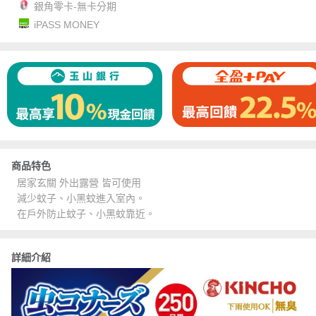
銀角零卡-無卡分期
iPASS MONEY
商品特色
居家玄關 外出露營 皆可使用
減少蚊子、小黑蚊進入室內。
在戶外防止蚊子、小黑蚊靠近。
詳細介紹