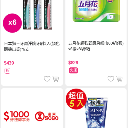
五月花超強韌廚房紙巾60組(張)
日本獅王牙周淨護牙刷1入(顏色
x6捲x8袋/箱
隨機出貨)*6支
$829
$439
免運
折