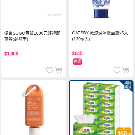
GATSBY 激涼潔淨洗面露x5入
遠東SOGO百貨1000元好禮即
(130g/入)
享券(餘額型)
$645
$1,000
免運