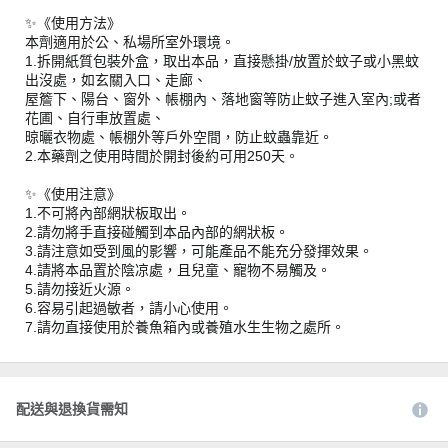
✨《使用方法》
本劑適用於公、私場所室外環境。
1.拆開紙質包裝外盒，取出本品，直接懸掛/放置於蚊子或小黑蚊
出沒處，如玄關入口、走廊、
屋簷下、陽台、窗外、帳棚內、落地窗等防止蚊子進入室內;或者
花圃、自行車放置處、
晾曬衣物處、帳棚外等戶外空間，防止蚊蟲靠近。
2.本藥劑之使用時間於開封後約可用250天。
✨《使用注意》
1.不可將內部網狀板取出。
2.請勿將手直接碰觸到本品內部的網狀板。
3.請注意如受到風的影響，可能產品不能充分發揮效果。
4.請將本品置於陰凉處，且兒童、寵物不易觸及。
5.請勿接近火源。
6.容易引起過敏者，請小心使用。
7.請勿直接使用於養魚箱內或養殖水生生物之處所。
配送與退換貨需知