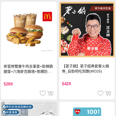
【荖子鍋】荖子經典套餐火鍋
麥當勞雙層牛肉吉事堡+勁辣鷄
券_自助吧吃到飽(MO25)
腿堡+六塊麥克鷄塊+焦糖奶茶
(冰)*2 好禮即享券
$428
$289