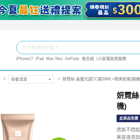
iPhone17
iPad
Mac Neo
AirPods
衛生紙
LG家電租賃服務
妍霓絲 晶靈光感CC霜30ML+贈美妝蛋(隨機
保養清潔
妍霓絲
機)
此商品免運
透氣不悶痘
美容液添加