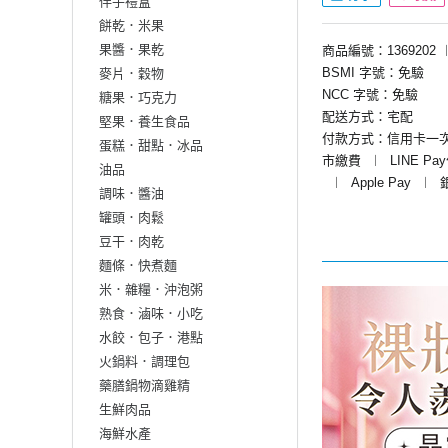
伴手禮盒
餅乾．米果
果醬．果乾
商品編號：1369202
BSMI 字號：免驗
麥片．穀物
NCC 字號：免驗
糖果．巧克力
配送方式：宅配
堅果．養生食品
付款方式：信用卡一
蛋糕．甜點．冰品
市繳費
︱
LINE Pa
油品
︱
Apple Pay
︱
調味．醬油
罐頭．肉鬆
豆干．肉乾
麵條．快煮麵
米．雜糧．沖泡粥
熟食．滷味．小吃
水餃．包子．港點
火鍋料．調理包
藥膳鍋物滴雞精
生鮮肉品
海鮮水產