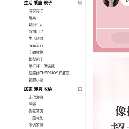
生活 餐廚 親子
居家用品
鍋具
餐廚生活
寵物用品
生活寢具
時尚流行
空間收納
銀髮親子
隨行杯．保溫瓶
膳魔師THERMOS杯瓶壺
餐廚小物
居家 寢具 收納
床架寢具
晾曬
香氣芬芳
一般電池
傢俱家飾