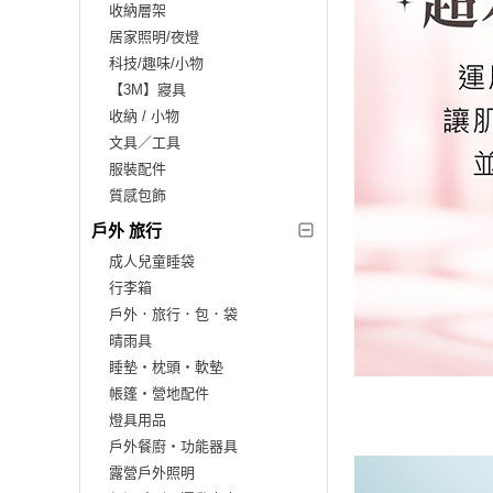
收納層架
居家照明/夜燈
科技/趣味/小物
【3M】寢具
收納 / 小物
文具／工具
服裝配件
質感包飾
戶外 旅行
成人兒童睡袋
行李箱
戶外．旅行．包．袋
晴雨具
睡墊‧枕頭‧軟墊
帳篷‧營地配件
燈具用品
戶外餐廚‧功能器具
露營戶外照明