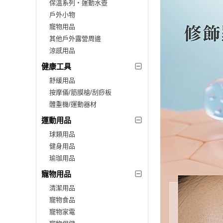
保溫系列‧運動水壺
戶外小物
寵物用品
其他戶外露營周邊
涼感用品
健康工具
舒緩用品
按摩儀/筋膜槍/刮痧板
體重機/運動器材
運動用品
球類用品
健身用品
瑜珈用品
寵物用品
清潔用品
寵物食品
寵物家電