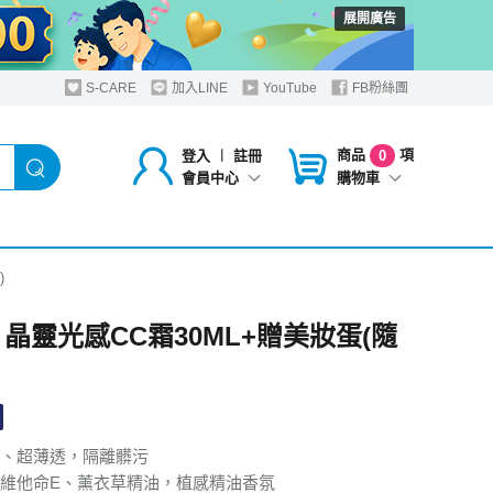
展開廣告
S-CARE
加入LINE
YouTube
FB粉絲團
商品
項
登入
︱
註冊
0
購物車
會員中心
)
 晶靈光感CC霜30ML+贈美妝蛋(隨
、超薄透，隔離髒污
維他命E、薰衣草精油，植感精油香氛