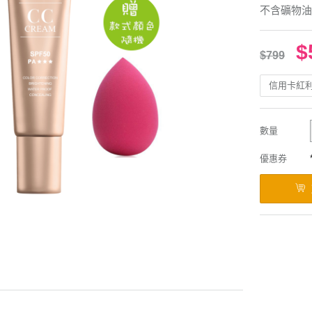
不含礦物油
$
$799
信用卡紅
數量
優惠券