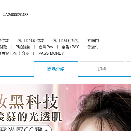
︱
UA2400020483
次付款
︱
信用卡分期付款
︱
信用卡紅利折抵
︱
神腦門
y付款
︱
Pi拍錢包
︱
台灣Pay
︱
全盈+PAY
︱
悠遊付
銀角零卡-無卡分期
︱
iPASS MONEY
商品介紹
規格