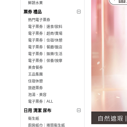
鮮蔬水果
票券 禮品
熱門電子票券
電子票券｜速食/飲料
電子票券｜超商/賣場
電子票券｜住宿/休憩
電子票券｜餐廳/飯店
電子票券｜娛樂/生活
電子票券｜保養/按摩
美食餐券
王品集團
住宿休憩
旅遊票券
泡湯．美容
電子票券｜ALL
日用 清潔 尿布
衛生紙
廚房紙巾｜捲筒衛生紙