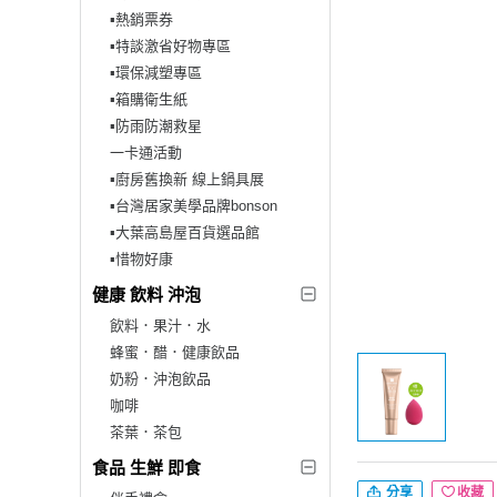
▪︎熱銷票券
▪︎特談激省好物專區
▪︎環保減塑專區
▪︎箱購衛生紙
▪︎防雨防潮救星
一卡通活動
▪︎廚房舊換新 線上鍋具展
▪︎台灣居家美學品牌bonson
▪︎大葉高島屋百貨選品館
▪︎惜物好康
健康 飲料 沖泡
飲料．果汁．水
蜂蜜．醋．健康飲品
奶粉．沖泡飲品
咖啡
茶葉．茶包
食品 生鮮 即食
分享
收藏