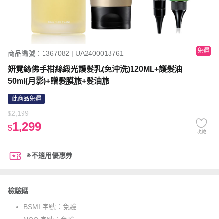
免運
商品編號：1367082 | UA2400018761
妍霓絲佛手柑絲緞光護髮乳(免沖洗)120ML+護髮油
50ml(月影)+贈髮膜旅+髮油旅
此商品免運
2,199
$
1,299
$
收藏
※不適用優惠券
檢驗碼
BSMI 字號：
免驗