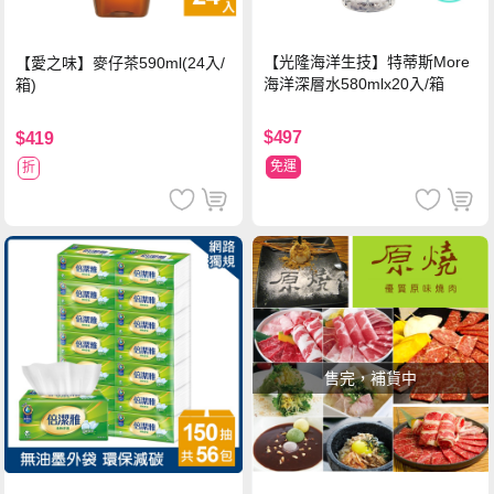
【光隆海洋生技】特蒂斯More
【愛之味】麥仔茶590ml(24入/
海洋深層水580mlx20入/箱
箱)
$497
$419
免運
折
售完，補貨中