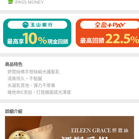
iPASS MONEY
商品特色
妍霓絲佛手柑絲緞光護髮乳:
清爽持久，不黏膩
水凝乳質地、彈力不厚重
維他命E添加，打造鏡面感光澤度
詳細介紹