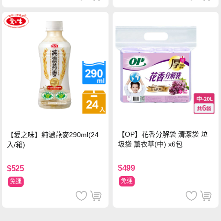
【OP】花香分解袋 清潔袋 垃
【愛之味】純濃燕麥290ml(24
圾袋 薰衣草(中) x6包
入/箱)
$499
$525
免運
免運