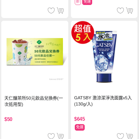
折
免運
GATSBY 激涼潔淨洗面露x5入
天仁釀茶所50元飲品兌換券(一
(130g/入)
次抵用型)
$645
$50
免運