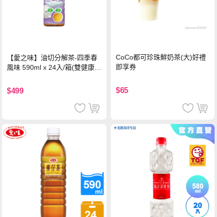
CoCo都可珍珠鮮奶茶(大)好禮
【愛之味】油切分解茶-四季春
即享券
風味 590ml x 24入/箱(雙健康認
證四季春茶)
$65
$499