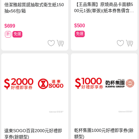
【王品集團】原燒商品卡面額5
倍潔雅超質感抽取式衛生紙150
00元1張(單張)(紙本券售價含平
抽x56包/箱
台物流處理費用)
$500
$699
免運
折
免運
乾杯集團1000元好禮即享券(餘
遠東SOGO百貨2000元好禮即
額型)
享券(餘額型)