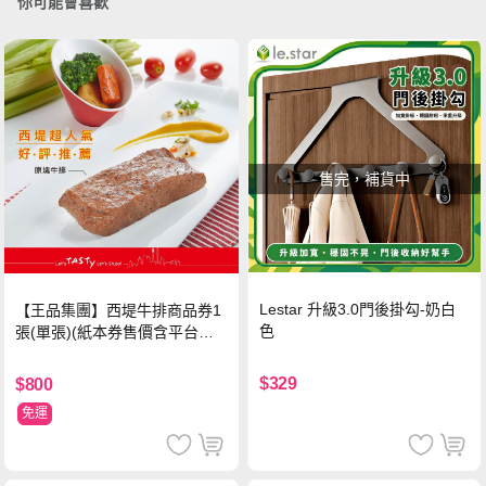
你可能會喜歡
售完，補貨中
Lestar 升級3.0門後掛勾-奶白
【王品集團】西堤牛排商品券1
色
張(單張)(紙本券售價含平台物
流處理費用)
$329
$800
免運