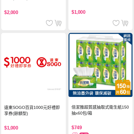
$1,000
$2,000
倍潔雅超質感抽取式衛生紙150
遠東SOGO百貨1000元好禮即
抽x60包/箱
享券(餘額型)
$749
$1,000