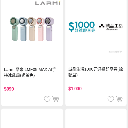
誠品生活1000元好禮即享券(餘
Larmi 樂米 LMF08 MAX AI手
額型)
持冰能扇(奶茶色)
$1,000
$990