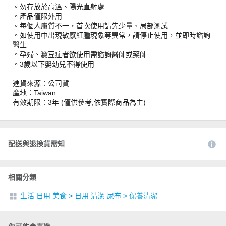
。勿存放於高溫、陽光直射處
。產品僅限外用
。每個人膚質不一，首次使用請先少量、局部測試
。如使用中出現敏感紅腫現象等異常，請停止使用，並即時諮詢
醫生
。孕婦、蠶豆症者欲使用需諮詢醫師或藥師
。3歲以下嬰幼兒不得使用
進貨來源：公司貨
產地：Taiwan
有效期限：3年 (僅供參考,依實際商品為主)
配送與退換貨需知
相關分類
生活 日用 美食
>
日用 清潔 尿布
>
保養清潔