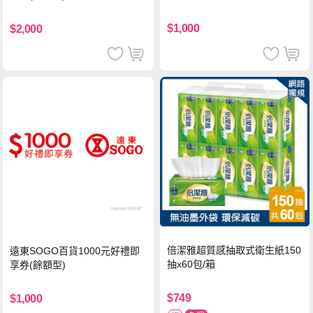
$1,000
$2,000
倍潔雅超質感抽取式衛生紙150
遠東SOGO百貨1000元好禮即
抽x60包/箱
享券(餘額型)
$749
$1,000