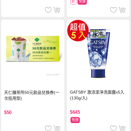
折
免運
GATSBY 激涼潔淨洗面露x5入
天仁釀茶所50元飲品兌換券(一
(130g/入)
次抵用型)
$645
$50
免運