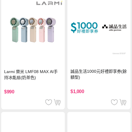
誠品生活1000元好禮即享券(餘
Larmi 樂米 LMF08 MAX AI手
額型)
持冰能扇(奶茶色)
$1,000
$990