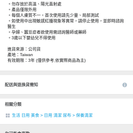
。勿存放於高溫、陽光直射處
。產品僅限外用
。每個人膚質不一，首次使用請先少量、局部測試
。如使用中出現敏感紅腫現象等異常，請停止使用，並即時諮詢
醫生
。孕婦、蠶豆症者欲使用需諮詢醫師或藥師
。3歲以下嬰幼兒不得使用
進貨來源：公司貨
產地：Taiwan
有效期限：3年 (僅供參考,依實際商品為主)
配送與退換貨需知
相關分類
生活 日用 美食
>
日用 清潔 尿布
>
保養清潔