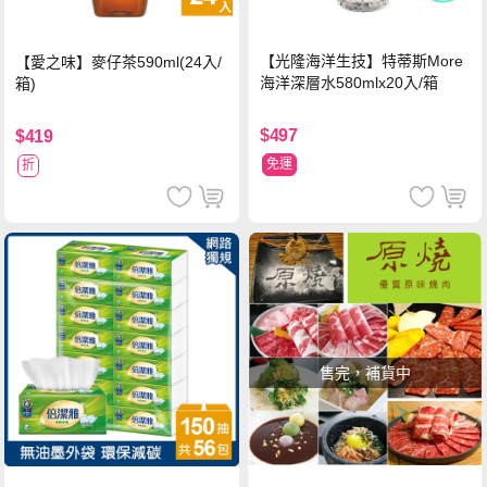
【光隆海洋生技】特蒂斯More
【愛之味】麥仔茶590ml(24入/
海洋深層水580mlx20入/箱
箱)
$497
$419
免運
折
售完，補貨中