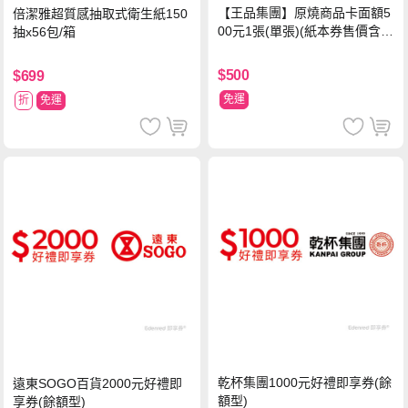
【王品集團】原燒商品卡面額5
倍潔雅超質感抽取式衛生紙150
00元1張(單張)(紙本券售價含平
抽x56包/箱
台物流處理費用)
$500
$699
免運
折
免運
乾杯集團1000元好禮即享券(餘
遠東SOGO百貨2000元好禮即
額型)
享券(餘額型)