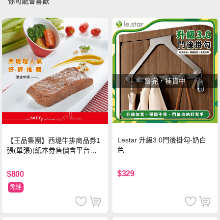
你可能會喜歡
售完，補貨中
Lestar 升級3.0門後掛勾-奶白
【王品集團】西堤牛排商品券1
色
張(單張)(紙本券售價含平台物
流處理費用)
$329
$800
免運