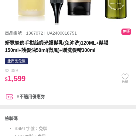
免運
商品編號：1367072 | UA2400018751
妍霓絲佛手柑絲緞光護髮乳(免沖洗)120ML+髮膜
150ml+護髮油50ml(微風)+贈洗髮精300ml
此商品免運
2,399
$
1,599
$
收藏
※不適用優惠券
檢驗碼
BSMI 字號：
免驗