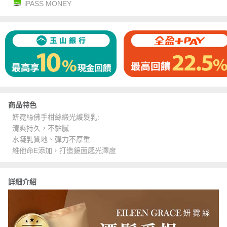
iPASS MONEY
商品特色
妍霓絲佛手柑絲緞光護髮乳:
清爽持久，不黏膩
水凝乳質地、彈力不厚重
維他命E添加，打造鏡面感光澤度
詳細介紹