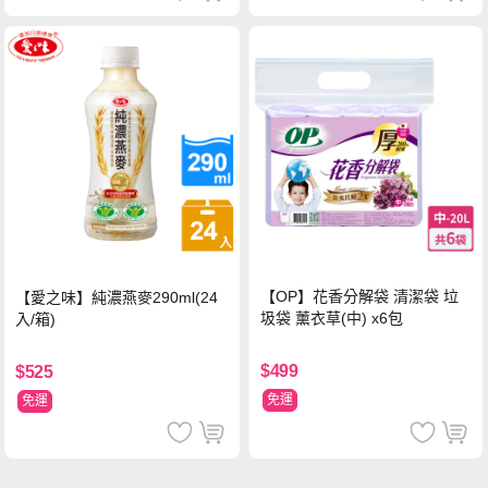
【OP】花香分解袋 清潔袋 垃
【愛之味】純濃燕麥290ml(24
圾袋 薰衣草(中) x6包
入/箱)
$499
$525
免運
免運