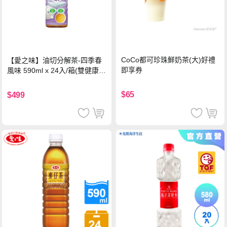
CoCo都可珍珠鮮奶茶(大)好禮
【愛之味】油切分解茶-四季春
即享券
風味 590ml x 24入/箱(雙健康認
證四季春茶)
$65
$499