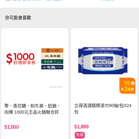
你可能會喜歡
立得清酒精擦濕巾90抽/包X24
聚、青花驕、和牛涮、尬鍋、
包
向辣 1000元王品火鍋聯合好禮
即享券(一次抵用型)
$1,899
$1,000
免運