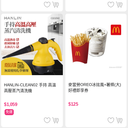
麥當勞OREO冰炫風+薯條(大)
HANLIN-CLEAN02 手持 高溫
好禮即享券
高壓蒸汽清洗機
$125
$1,059
免運