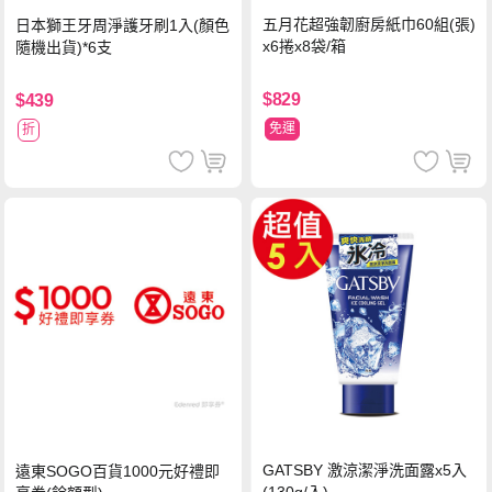
五月花超強韌廚房紙巾60組(張)
日本獅王牙周淨護牙刷1入(顏色
x6捲x8袋/箱
隨機出貨)*6支
$829
$439
免運
折
GATSBY 激涼潔淨洗面露x5入
遠東SOGO百貨1000元好禮即