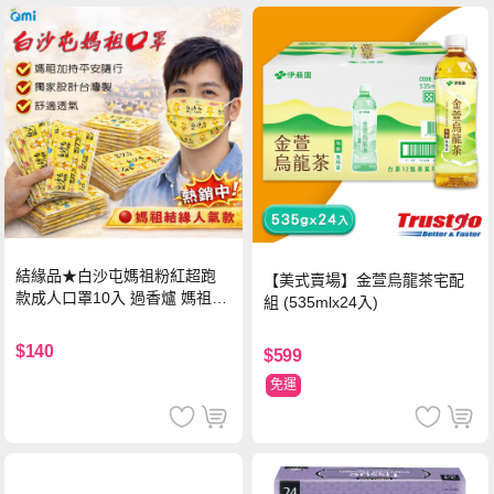
結緣品★白沙屯媽祖粉紅超跑
【美式賣場】金萱烏龍茶宅配
款成人口罩10入 過香爐 媽祖加
組 (535mlx24入)
持
$140
$599
免運