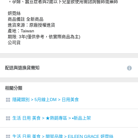
。孕婦、蠶豆症者與2歲以下兒童欲使用需諮詢醫師或藥師
妍霓絲
商品備註 全新商品
進貨來源：原廠授權進貨
產地：Taiwan
期限: 3年(僅供參考，依實際商品為主)
公司貨
配送與退換貨需知
相關分類
隱藏類別
>
5月線上DM
>
日用美食
生活 日用 美食
>
★熱銷專區
>
▪︎新品上架
生活 日用 美食
>
開架品牌
>
EILEEN GRACE 妍霓絲