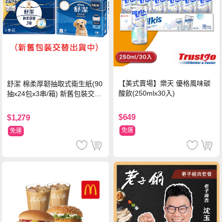
【美式賣場】樂天 優格風味碳
舒潔 棉柔厚韌抽取式衛生紙(90
酸飲(250mlx30入)
抽x24包x3串/箱) 新舊包裝交替
出貨
$649
$1,279
免運
免運