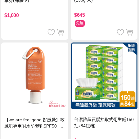
(130g/入)
享券(餘額型)
$645
$1,000
免運
倍潔雅超質感抽取式衛生紙150
【we are feel good 好感覺】敏
抽x84包/箱
感肌專用耐水防曬乳SPF50+ 7
5ml/瓶 X1瓶