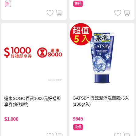
免運
折
GATSBY 激涼潔淨洗面露x5入
遠東SOGO百貨1000元好禮即
(130g/入)
享券(餘額型)
$645
$1,000
免運