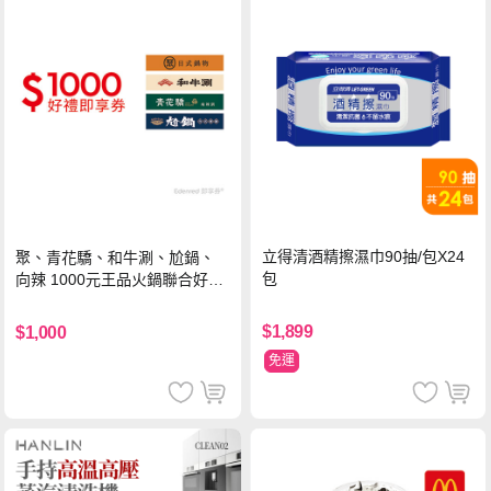
立得清酒精擦濕巾90抽/包X24
聚、青花驕、和牛涮、尬鍋、
包
向辣 1000元王品火鍋聯合好禮
即享券(一次抵用型)
$1,899
$1,000
免運