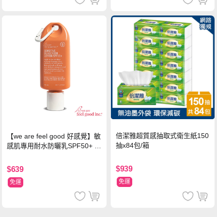
倍潔雅超質感抽取式衛生紙150
【we are feel good 好感覺】敏
抽x84包/箱
感肌專用耐水防曬乳SPF50+ 7
5ml/瓶 X1瓶
$939
$639
免運
免運