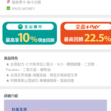
銀角零卡-無卡分期
iPASS MONEY
商品特色
★ 友善配方-七大無添加三氯沙、SLS、糖精鈉鹽、二甘醇、
Paraben、二氧化鈦、礦物油
★ 台灣天然海鹽-海鹽潔齒，降低牙周病發生率
★ 阿爾卑斯山雪絨花-專櫃級精華，幫助回復
詳細介紹