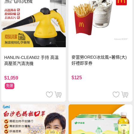
麥當勞OREO冰炫風+薯條(大)
HANLIN-CLEAN02 手持 高溫
好禮即享券
高壓蒸汽清洗機
$125
$1,059
免運