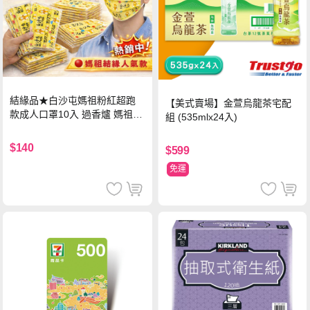
結緣品★白沙屯媽祖粉紅超跑
【美式賣場】金萱烏龍茶宅配
款成人口罩10入 過香爐 媽祖加
組 (535mlx24入)
持
$140
$599
免運