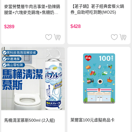
【荖子鍋】荖子經典套餐火鍋
麥當勞雙層牛肉吉事堡+勁辣鷄
券_自助吧吃到飽(MO25)
腿堡+六塊麥克鷄塊+焦糖奶茶
(冰)*2 好禮即享券
$428
$289
萊爾富100元虛擬商品卡
馬桶清潔慕斯500ml (2入組)