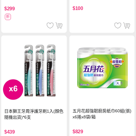
$100
$299
折
五月花超強韌廚房紙巾60組(張)
日本獅王牙周淨護牙刷1入(顏色
x6捲x8袋/箱
隨機出貨)*6支
$829
$439