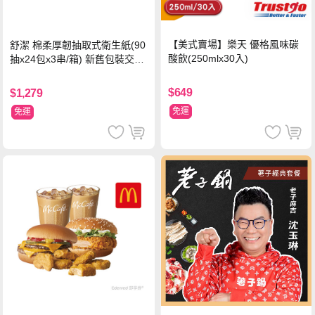
【美式賣場】樂天 優格風味碳
舒潔 棉柔厚韌抽取式衛生紙(90
酸飲(250mlx30入)
抽x24包x3串/箱) 新舊包裝交替
出貨
$649
$1,279
免運
免運