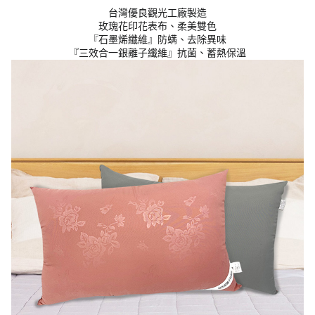
台灣優良觀光工廠製造
玫瑰花印花表布、柔美雙色
『石墨烯纖維』防螨、去除異味
『三效合一銀離子纖維』抗菌、蓄熱保溫