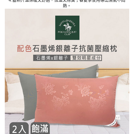
4.蓄熱升溫保暖又舒適，恆溫又除臭；春夏季使用導出濕氣不悶
熱。