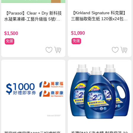
【Kirkland Signature 科克蘭】
【Parasol】Clear + Dry 新科技
三層抽取衛生紙 120張x24包x2
水凝果凍褲-工藝升級版 5號/XL
串
超值禮盒組 (96片)
$1,090
$1,500
免運
免運