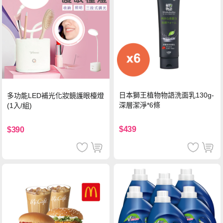
日本獅王植物物語洗面乳130g-
多功能LED補光化妝鏡護眼檯燈
深層潔淨*6條
(1入/組)
$439
$390