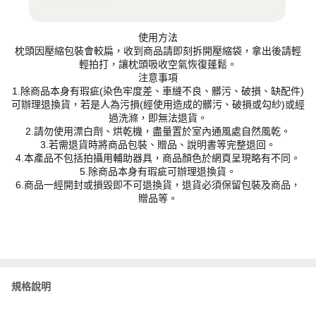
使用方法
枕頭因壓縮包裝會較扁，收到商品請即刻拆開壓縮袋，拿出後請輕
輕拍打，讓枕頭吸收空氣恢復蓬鬆。
注意事項
1.除商品本身有瑕疵(染色牢度差、車縫不良、髒污、破損、缺配件)
可辦理退換貨，若是人為污損(經使用造成的髒污、破損或勾紗)或經
過洗滌，即無法退貨。
2.請勿使用漂白劑、烘乾機，盡量置於室內通風處自然風乾。
3.若需退貨時將商品包裝、贈品、說明書等完整退回。
4.本產品不包括拍攝用輔助器具，商品顏色於網頁呈現略有不同。
5.除商品本身有瑕疵可辦理退換貨。
6.商品一經開封或損毀即不可退換貨，退貨必須保留包裝及商品，
贈品等。
規格說明