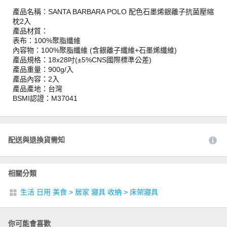
產品名稱：SANTA BARBARA POLO 配色石墨烯銀離子抗菌壓縮
枕2入
產品材質：
表布：100%聚脂纖維
內容物：100%聚脂纖維 (含銀離子纖維+石墨烯纖維)
產品規格：18x28吋(±5%CNS國際標準公差)
產品重量：900g/入
產品內容：2入
產品產地：台灣
BSMI認證：M37041
配送與退換貨需知
相關分類
生活 日用 美食
>
居家 寢具 收納
>
床架寢具
你可能會喜歡