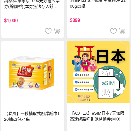
毛寶PM2.5洗衣精 制臭極淨 22
萬家福/樂家康1000元好禮即享
00gx3瓶
券(餘額型)(本券無法存入錢包
中使用)
$399
$1,000
【AOTEX】eSIM日本7天無限
【春風】一秒抽取式廚房紙巾1
高速網路吃到飽兌換券(MO)
20抽x3包x4串