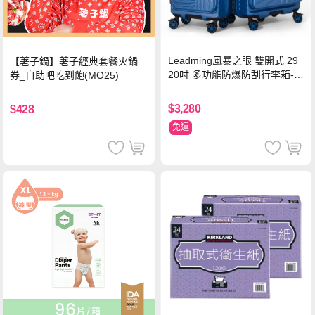
Leadming風暴之眼 雙開式 29
【荖子鍋】荖子經典套餐火鍋
20吋 多功能防爆防刮行李箱-海
券_自助吧吃到飽(MO25)
軍藍
$3,280
$428
免運