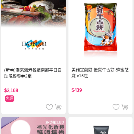
美雅宜蘭餅 優質牛舌餅-蜂蜜芝
(新卷)漢來海港餐廳南部平日自
麻 x15包
助晚餐餐券2張
$439
$2,168
免運