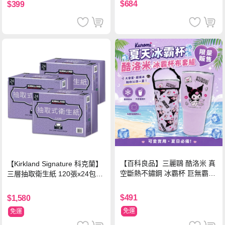
$684
$399
【百科良品】三麗鷗 酷洛米 真
【Kirkland Signature 科克蘭】
空斷熱不鏽鋼 冰霸杯 巨無霸鋼
三層抽取衛生紙 120張x24包x3
杯 保冰保溫飲料杯 隨行杯 900
串/箱
ml-信封款(贈手提杯套)
$491
$1,580
免運
免運