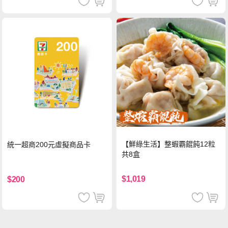
【鮮綠生活】整蝦霸餛飩12粒
統一超商200元虛擬商品卡
共8盒
$1,019
$200