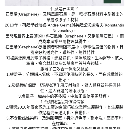
什麼是石墨烯？
石墨烯(Graphene)，又稱單層石墨，是一種從石墨材料中剝離出的
單層碳原子面材料。
2010年，荷籍學者海姆(Andre Geim)與英籍諾沃謝洛夫(Konstantin
Novoselov)，
因發現世界上最薄的材料石墨烯（graphene，又稱單層石墨），而
成為本屆諾貝爾物理獎得主。
石墨烯(Graphene)是目前發現電阻率最小、導電性最佳的物質。具
備良好的透光性、導熱性、韌性特性，
可被廣泛應用於電子科技、網路通訊、潔淨能源、生物醫學、航太
軍事、複合材料以及智慧家居等諸多領域。
銀離子三效合一保暖又抗菌
1.銀離子：分解腦人氣味，不易因使用時間的長久，而造成纖維的
損壞。
2.發熱纖維保暖：透過物理作用反射熱能，對人體具蓄熱保溫特
性，進入舒適的睡眠狀態。
3.負離子：如森林的芬多精，中和正電使用更舒適。
1.台灣製造品質值得信賴。
2.獲選2010年優良觀光工廠的台灣巧維企業所生產製作，其生產製
作過程完全透明化、自動化。
3.不含致癌性染料，及游離甲醛，另外退色率、耐水洗、摩擦率均
在標準以上。