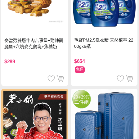
毛寶PM2.5洗衣精 天然植萃 22
麥當勞雙層牛肉吉事堡+勁辣鷄
00gx6瓶
腿堡+六塊麥克鷄塊+焦糖奶茶
(冰)*2 好禮即享券
$654
$289
免運