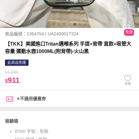
免運
商品編號：1364754 | UA2400017324
【TKK】美國進口Tritan邁噸系列 手提+背帶 直飲+吸管大
容量 運動水壺1000ML(附背帶)-火山黑
此商品免運
1,580
$
911
$
收藏
※不適用優惠券
檢驗碼
BSMI 字號：
免驗