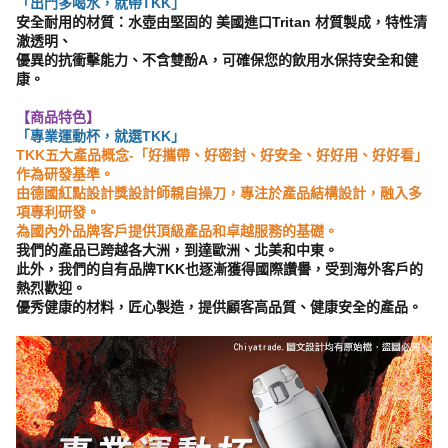
「出門多喝水，就帶TKK」
安全耐用的材質：水壺由堅固的 美國進口Tritan 材質製成，特性清
澈透明、
優異的抗衝擊能力、不含雙酚A，可確保您的飲用水保持安全和健
康。
【商品特色】
「專業運動杯，就選TKK」
TKK五大產品概念-「好攜帶、好密封、好安全、好好用、好好看」
作為研發基準。
由德國紅點設計獎設計師親自操刀，專注於產品結構設計，融入多
項專利研發。
為國內外品牌客戶提供頂級產品和卓越服務的基礎。
我們的產品已跨越各大洲，到達歐洲、北美和中東。
此外，我們的自有品牌TKK也逐漸獲得國際讚譽，受到海外客戶的
熱烈歡迎。
優秀健康的材料，匠心製造，提供顧客高品質、健康安全的產品。