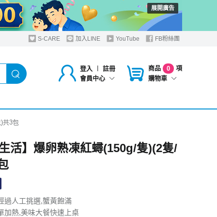
展開廣告
S-CARE
加入LINE
YouTube
FB粉絲團
商品
項
登入
︱
註冊
0
購物車
會員中心
)共3包
活】爆卵熟凍紅蟳(150g/隻)(2隻/
包
經過人工挑選,蟹黃飽滿
單加熱,美味大餐快速上桌