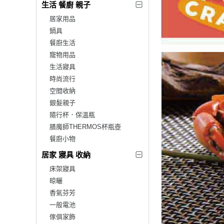
生活 餐廚 親子
居家用品
鍋具
餐廚生活
寵物用品
生活寢具
時尚流行
空間收納
銀髮親子
隨行杯．保溫瓶
膳魔師THERMOS杯瓶壺
餐廚小物
居家 寢具 收納
床架寢具
晾曬
香氣芬芳
一般電池
傢俱家飾