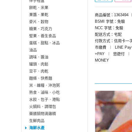
伴手禮盒
餅乾．米果
果醬．果乾
商品編號：1363494
BSMI 字號：免驗
麥片．穀物
NCC 字號：免驗
糖果．巧克力
配送方式：宅配
堅果．養生食品
付款方式：信用卡一
蛋糕．甜點．冰品
市繳費
︱
LINE Pa
油品
+PAY
︱
悠遊付
︱
調味．醬油
MONEY
罐頭．肉鬆
豆干．肉乾
麵條．快煮麵
米．雜糧．沖泡粥
熟食．滷味．小吃
水餃．包子．港點
火鍋料．調理包
藥膳鍋物滴雞精
生鮮肉品
海鮮水產