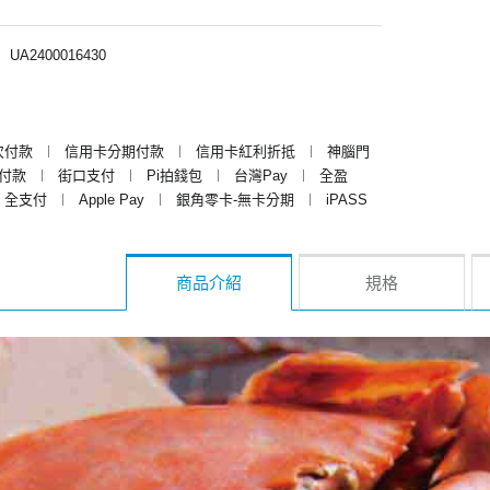
︱
UA2400016430
次付款
︱
信用卡分期付款
︱
信用卡紅利折抵
︱
神腦門
y付款
︱
街口支付
︱
Pi拍錢包
︱
台灣Pay
︱
全盈
全支付
︱
Apple Pay
︱
銀角零卡-無卡分期
︱
iPASS
商品介紹
規格