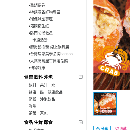
▪︎熱銷票券
▪︎特談激省好物專區
▪︎環保減塑專區
▪︎箱購衛生紙
▪︎防雨防潮救星
一卡通活動
▪︎廚房舊換新 線上鍋具展
▪︎台灣居家美學品牌bonson
▪︎大葉高島屋百貨選品館
▪︎惜物好康
健康 飲料 沖泡
飲料．果汁．水
蜂蜜．醋．健康飲品
奶粉．沖泡飲品
咖啡
茶葉．茶包
食品 生鮮 即食
分享
收藏