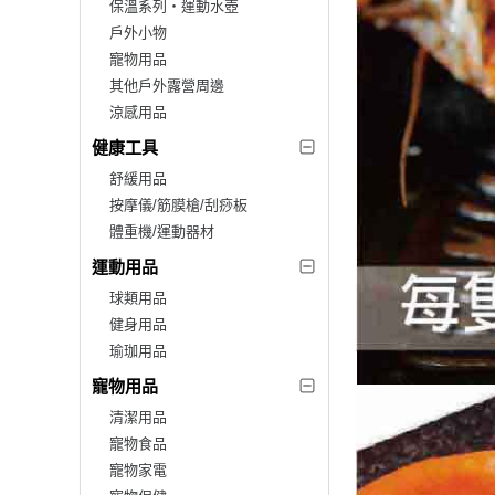
保溫系列‧運動水壺
戶外小物
寵物用品
其他戶外露營周邊
涼感用品
健康工具
舒緩用品
按摩儀/筋膜槍/刮痧板
體重機/運動器材
運動用品
球類用品
健身用品
瑜珈用品
寵物用品
清潔用品
寵物食品
寵物家電