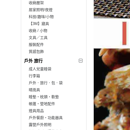
收納層架
居家照明/夜燈
科技/趣味/小物
【3M】寢具
收納 / 小物
文具／工具
服裝配件
質感包飾
戶外 旅行
成人兒童睡袋
行李箱
戶外．旅行．包．袋
晴雨具
睡墊‧枕頭‧軟墊
帳篷‧營地配件
燈具用品
戶外餐廚‧功能器具
露營戶外照明