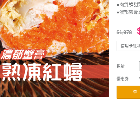
●肉質鮮甜
●濃郁蟹膏
$1,978
信用卡紅
數量
優惠券