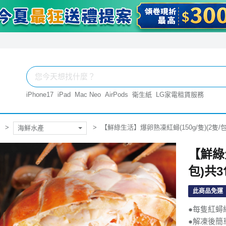
iPhone17
iPad
Mac Neo
AirPods
衛生紙
LG家電租賃服務
【鮮綠生活】爆卵熟凍紅蟳(150g/隻)(2隻/包
海鮮水產
【鮮綠生
包)共3
此商品免運
●每隻紅蟳
●解凍後簡