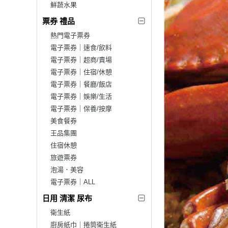
鮮蔬水果
票券 禮品
熱門電子票券
電子票券｜速食/飲料
電子票券｜超商/賣場
電子票券｜住宿/休憩
電子票券｜餐廳/飯店
電子票券｜娛樂/生活
電子票券｜保養/按摩
美食餐券
王品集團
住宿休憩
旅遊票券
泡湯．美容
電子票券｜ALL
日用 清潔 尿布
衛生紙
廚房紙巾｜捲筒衛生紙