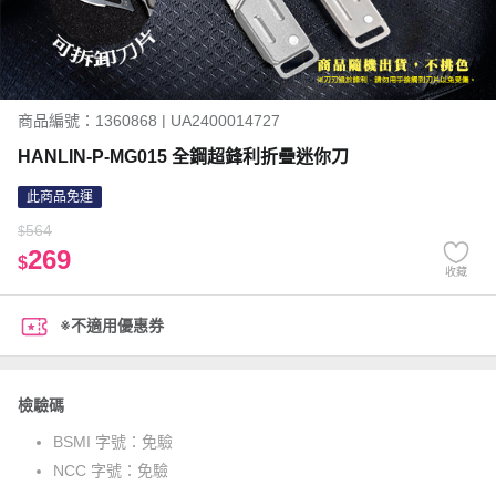
商品編號：1360868 | UA2400014727
HANLIN-P-MG015 全鋼超鋒利折疊迷你刀
此商品免運
564
$
269
$
收藏
※不適用優惠券
檢驗碼
BSMI 字號：
免驗
NCC 字號：
免驗