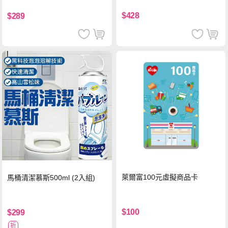
(冰)*2 好禮即享券
$428
$289
萊爾富100元虛擬商品卡
馬桶清潔慕斯500ml (2入組)
$100
$299
折