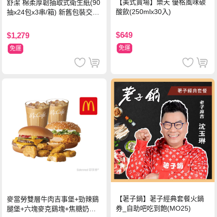
【美式賣場】樂天 優格風味碳
舒潔 棉柔厚韌抽取式衛生紙(90
酸飲(250mlx30入)
抽x24包x3串/箱) 新舊包裝交替
出貨
$649
$1,279
免運
免運
【荖子鍋】荖子經典套餐火鍋
麥當勞雙層牛肉吉事堡+勁辣鷄
券_自助吧吃到飽(MO25)
腿堡+六塊麥克鷄塊+焦糖奶茶