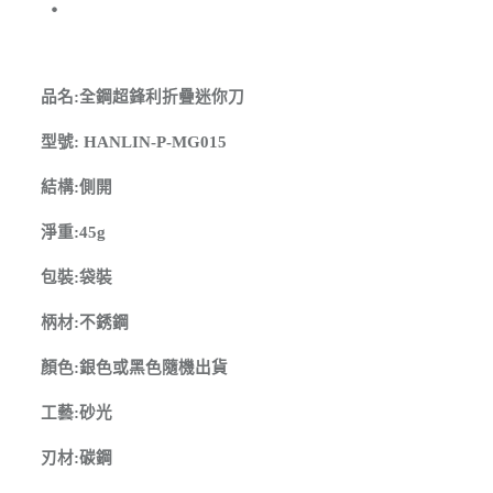
：
品名:全鋼超鋒利折疊迷你刀
型號: HANLIN-P-MG015
結構:側開
淨重:45g
包裝:袋裝
柄材:不銹鋼
顏色:銀色或黑色隨機出貨
工藝:砂光
刃材:碳鋼