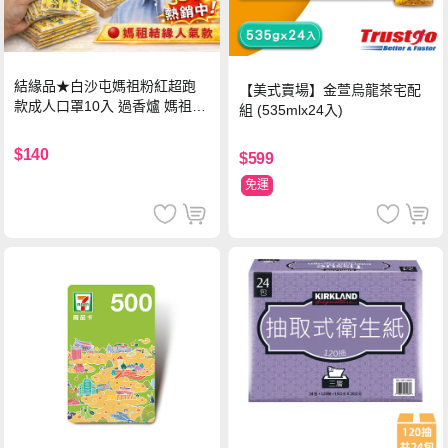
結緣品★白沙屯媽祖粉紅超跑
【美式賣場】金萱烏龍茶宅配
款成人口罩10入 過香爐 媽祖加
組 (535mlx24入)
持
$140
$599
免運