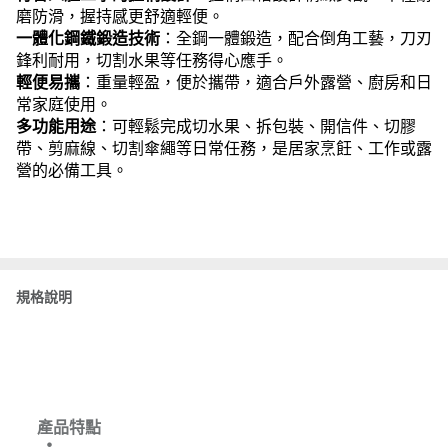
磨防滑，握持感更舒適輕便。
一體化鋼鐵鍛造技術
：全鋼一體鍛造，配合倒角工藝，刀刃
鋒利耐用，切割水果等任務得心應手。
輕便易攜
：重量輕盈，便於攜帶，適合戶外露營、廚房和日
常家庭使用。
多功能用途
：可輕鬆完成切水果、拆包裝、開信件、切膠
帶、剪麻線、切割傘繩等日常任務，是居家烹飪、工作或露
營的必備工具。
規格說明
產品特點