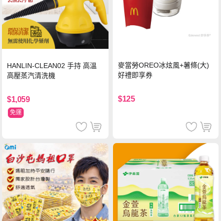
麥當勞OREO冰炫風+薯條(大)
HANLIN-CLEAN02 手持 高溫
好禮即享券
高壓蒸汽清洗機
$125
$1,059
免運