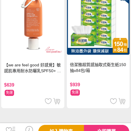
倍潔雅超質感抽取式衛生紙150
【we are feel good 好感覺】敏
抽x84包/箱
感肌專用耐水防曬乳SPF50+ 7
5ml/瓶 X1瓶
$939
$639
免運
免運