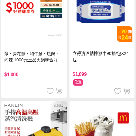
立得清酒精擦濕巾90抽/包X24
聚、青花驕、和牛涮、尬鍋、
包
向辣 1000元王品火鍋聯合好禮
即享券(一次抵用型)
$1,899
$1,000
免運