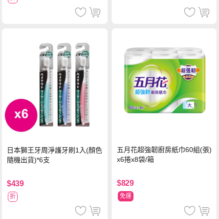
五月花超強韌廚房紙巾60組(張)
日本獅王牙周淨護牙刷1入(顏色
x6捲x8袋/箱
隨機出貨)*6支
$829
$439
免運
折