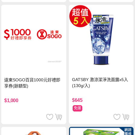
GATSBY 激涼潔淨洗面露x5入
遠東SOGO百貨1000元好禮即
(130g/入)
享券(餘額型)
$645
$1,000
免運