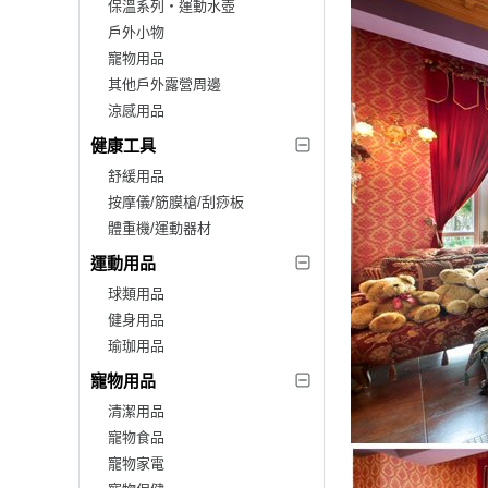
保溫系列‧運動水壺
戶外小物
寵物用品
其他戶外露營周邊
涼感用品
健康工具
舒緩用品
按摩儀/筋膜槍/刮痧板
體重機/運動器材
運動用品
球類用品
健身用品
瑜珈用品
寵物用品
清潔用品
寵物食品
寵物家電