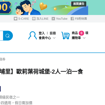
展開廣告
S-CARE
加入LINE
YouTube
FB粉絲團
商品
項
登入
︱
註冊
0
購物車
會員中心
宿券
埔里】歐莉葉荷城堡-2人一泊一食
頂級民宿之一
~四適用，假日需加價