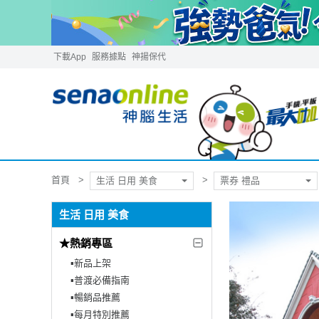
下載App
服務據點
神揚保代
首頁
生活 日用 美食
票券 禮品
生活 日用 美食
★熱銷專區
▪︎新品上架
▪︎普渡必備指南
▪︎暢銷品推薦
▪︎每月特別推薦