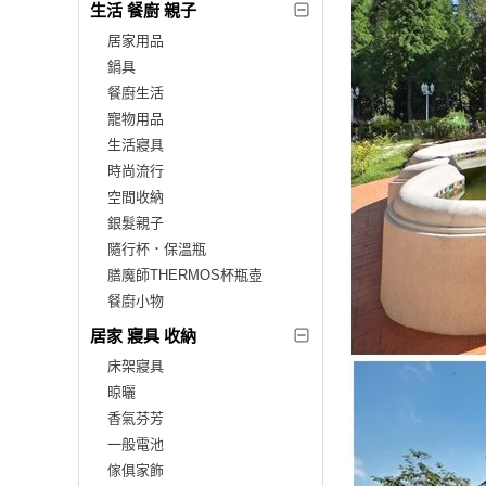
生活 餐廚 親子
居家用品
鍋具
餐廚生活
寵物用品
生活寢具
時尚流行
空間收納
銀髮親子
隨行杯．保溫瓶
膳魔師THERMOS杯瓶壺
餐廚小物
居家 寢具 收納
床架寢具
晾曬
香氣芬芳
一般電池
傢俱家飾