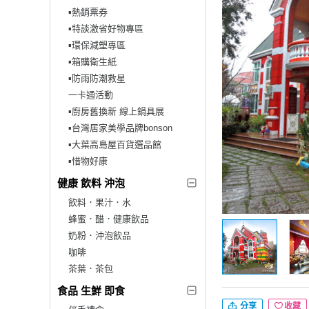
▪︎熱銷票券
▪︎特談激省好物專區
▪︎環保減塑專區
▪︎箱購衛生紙
▪︎防雨防潮救星
一卡通活動
▪︎廚房舊換新 線上鍋具展
▪︎台灣居家美學品牌bonson
▪︎大葉高島屋百貨選品館
▪︎惜物好康
健康 飲料 沖泡
飲料．果汁．水
蜂蜜．醋．健康飲品
奶粉．沖泡飲品
咖啡
茶葉．茶包
食品 生鮮 即食
分享
收藏