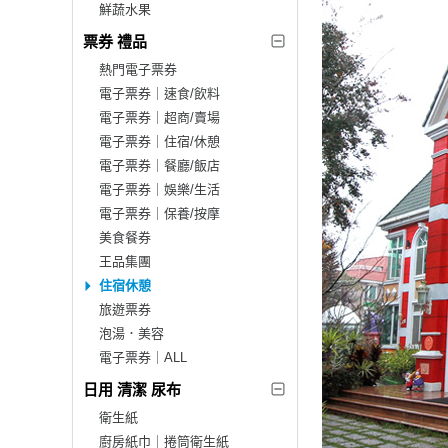
鮮蔬水果
票券 禮品
熱門電子票券
電子票券｜速食/飲料
電子票券｜超商/賣場
電子票券｜住宿/休憩
電子票券｜餐廳/飯店
電子票券｜娛樂/生活
電子票券｜保養/按摩
美食餐券
王品集團
住宿休憩
旅遊票券
泡湯．美容
電子票券｜ALL
日用 清潔 尿布
衛生紙
廚房紙巾｜捲筒衛生紙