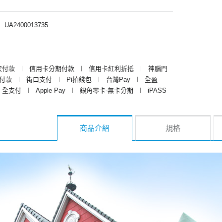
︱
UA2400013735
次付款
︱
信用卡分期付款
︱
信用卡紅利折抵
︱
神腦門
y付款
︱
街口支付
︱
Pi拍錢包
︱
台灣Pay
︱
全盈
全支付
︱
Apple Pay
︱
銀角零卡-無卡分期
︱
iPASS
商品介紹
規格