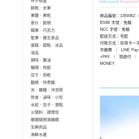
伴手禮盒
餅乾．米果
果醬．果乾
商品編號：1359362
BSMI 字號：免驗
麥片．穀物
NCC 字號：免驗
糖果．巧克力
配送方式：宅配
堅果．養生食品
付款方式：信用卡一
蛋糕．甜點．冰品
市繳費
︱
LINE Pa
油品
+PAY
︱
悠遊付
︱
調味．醬油
MONEY
罐頭．肉鬆
豆干．肉乾
麵條．快煮麵
米．雜糧．沖泡粥
熟食．滷味．小吃
水餃．包子．港點
火鍋料．調理包
藥膳鍋物滴雞精
生鮮肉品
海鮮水產