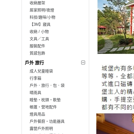
收納層架
居家照明/夜燈
科技/趣味/小物
【3M】寢具
收納 / 小物
文具／工具
服裝配件
質感包飾
戶外 旅行
成人兒童睡袋
行李箱
戶外．旅行．包．袋
晴雨具
睡墊‧枕頭‧軟墊
帳篷‧營地配件
燈具用品
戶外餐廚‧功能器具
露營戶外照明