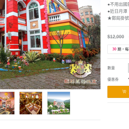
●不用出國
●近日月潭
★郵局掛號
$12,000
30
期，每
數量
優惠券