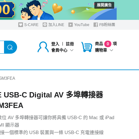
展開廣告
S-CARE
加入LINE
YouTube
FB粉絲團
商品
項
登入
︱
註冊
0
購物車
會員中心
W5M3FEA
 USB-C Digital AV 多埠轉接器
M3FEA
數位 AV 多埠轉接器可讓你將具備 USB-C 的 Mac 或 iPad
MI 顯示器
一個標準的 USB 裝置與一條 USB-C 充電連接線