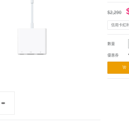
$2,290
信用卡紅
數量
優惠券