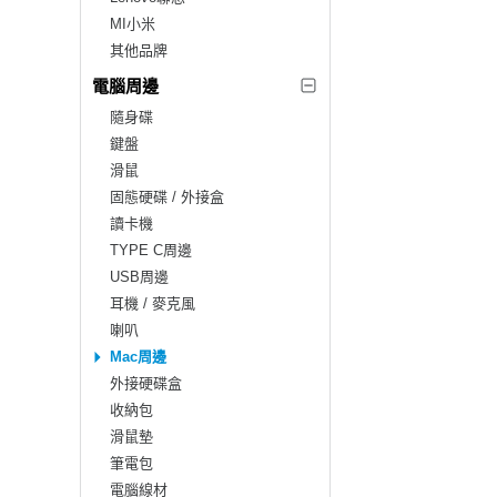
MI小米
其他品牌
電腦周邊
隨身碟
鍵盤
滑鼠
固態硬碟 / 外接盒
讀卡機
TYPE C周邊
USB周邊
耳機 / 麥克風
喇叭
Mac周邊
外接硬碟盒
收納包
滑鼠墊
筆電包
電腦線材