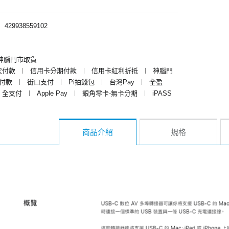
︱
429938559102
神腦門市取貨
次付款
︱
信用卡分期付款
︱
信用卡紅利折抵
︱
神腦門
y付款
︱
街口支付
︱
Pi拍錢包
︱
台灣Pay
︱
全盈
全支付
︱
Apple Pay
︱
銀角零卡-無卡分期
︱
iPASS
商品介紹
規格