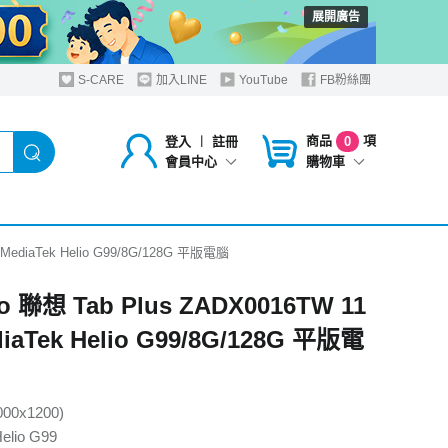
展開廣告
S-CARE
加入LINE
YouTube
FB粉絲團
商品
項
登入
︱
註冊
0
購物車
會員中心
/MediaTek Helio G99/8G/128G 平版電腦
o 聯想 Tab Plus ZADX0016TW 11
iaTek Helio G99/8G/128G 平版電
000x1200)
elio G99