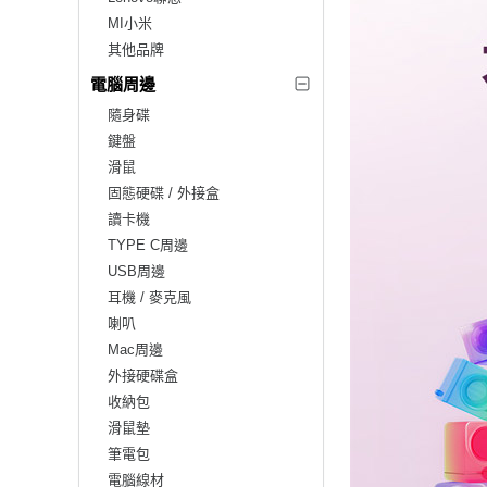
MI小米
其他品牌
電腦周邊
隨身碟
鍵盤
滑鼠
固態硬碟 / 外接盒
讀卡機
TYPE C周邊
USB周邊
耳機 / 麥克風
喇叭
Mac周邊
外接硬碟盒
收納包
滑鼠墊
筆電包
電腦線材