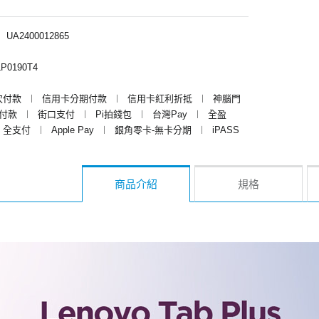
︱
UA2400012865
P0190T4
次付款
︱
信用卡分期付款
︱
信用卡紅利折抵
︱
神腦門
y付款
︱
街口支付
︱
Pi拍錢包
︱
台灣Pay
︱
全盈
全支付
︱
Apple Pay
︱
銀角零卡-無卡分期
︱
iPASS
商品介紹
規格