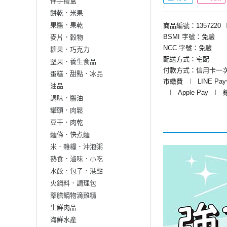
伴手禮盒
餅乾．米果
果醬．果乾
商品編號：1357220
BSMI 字號：免驗
麥片．穀物
NCC 字號：免驗
糖果．巧克力
配送方式：宅配
堅果．養生食品
付款方式：信用卡一
蛋糕．甜點．冰品
市繳費
︱
LINE Pa
油品
︱
Apple Pay
︱
調味．醬油
罐頭．肉鬆
豆干．肉乾
麵條．快煮麵
米．雜糧．沖泡粥
熟食．滷味．小吃
水餃．包子．港點
火鍋料．調理包
藥膳鍋物滴雞精
生鮮肉品
海鮮水產