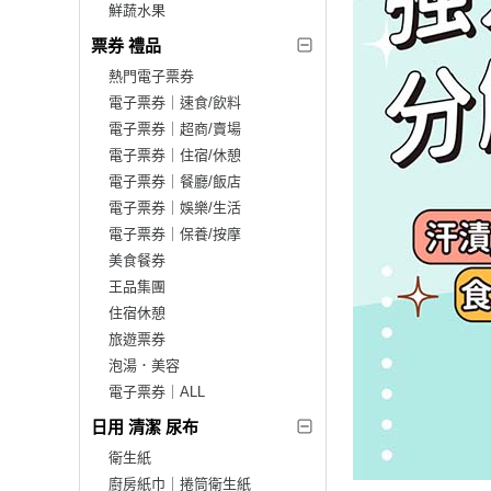
鮮蔬水果
票券 禮品
熱門電子票券
電子票券｜速食/飲料
電子票券｜超商/賣場
電子票券｜住宿/休憩
電子票券｜餐廳/飯店
電子票券｜娛樂/生活
電子票券｜保養/按摩
美食餐券
王品集團
住宿休憩
旅遊票券
泡湯．美容
電子票券｜ALL
日用 清潔 尿布
衛生紙
廚房紙巾｜捲筒衛生紙