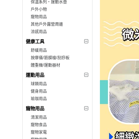
保溫系列‧運動水壺
戶外小物
寵物用品
其他戶外露營周邊
涼感用品
健康工具
舒緩用品
按摩儀/筋膜槍/刮痧板
體重機/運動器材
運動用品
球類用品
健身用品
瑜珈用品
寵物用品
清潔用品
寵物食品
寵物家電