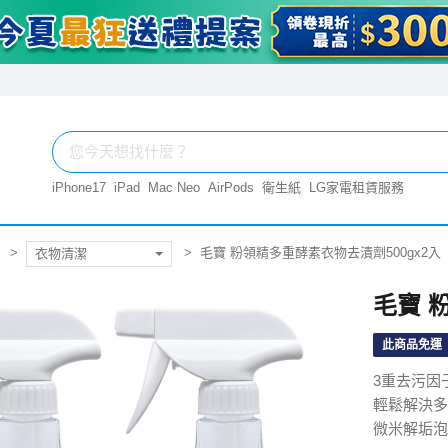
iPhone17
iPad
Mac Neo
AirPods
衛生紙
LG家電租賃服務
毛寶 粉領精多重酵素衣物去漬劑500gx2入
衣物清潔
毛寶 
此商品免運
3重去污因
輕鬆解決多
微米解垢泡