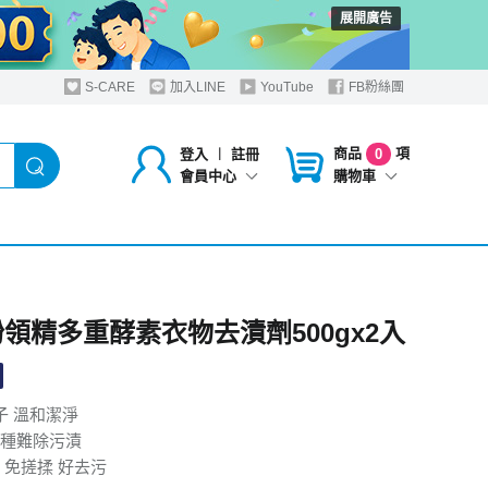
展開廣告
S-CARE
加入LINE
YouTube
FB粉絲團
商品
項
登入
︱
註冊
0
購物車
會員中心
粉領精多重酵素衣物去漬劑500gx2入
子 溫和潔淨
種難除污漬
 免搓揉 好去污