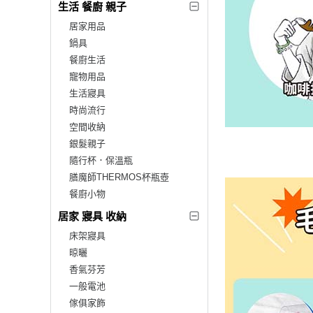
生活 餐廚 親子
居家用品
鍋具
餐廚生活
寵物用品
生活寢具
時尚流行
空間收納
銀髮親子
隨行杯．保溫瓶
膳魔師THERMOS杯瓶壺
餐廚小物
居家 寢具 收納
床架寢具
晾曬
香氣芬芳
一般電池
傢俱家飾