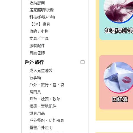
收納層架
居家照明/夜燈
科技/趣味/小物
【3M】寢具
收納 / 小物
文具／工具
服裝配件
質感包飾
戶外 旅行
成人兒童睡袋
行李箱
戶外．旅行．包．袋
晴雨具
睡墊‧枕頭‧軟墊
帳篷‧營地配件
燈具用品
戶外餐廚‧功能器具
露營戶外照明