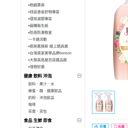
▪︎熱銷票券
▪︎特談激省好物專區
▪︎環保減塑專區
▪︎箱購衛生紙
▪︎防雨防潮救星
一卡通活動
▪︎廚房舊換新 線上鍋具展
▪︎台灣居家美學品牌bonson
▪︎大葉高島屋百貨選品館
▪︎惜物好康
健康 飲料 沖泡
飲料．果汁．水
蜂蜜．醋．健康飲品
奶粉．沖泡飲品
咖啡
茶葉．茶包
食品 生鮮 即食
分享
收藏