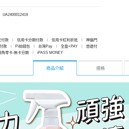
︱
UA2400012419
次付款
︱
信用卡分期付款
︱
信用卡紅利折抵
︱
神腦門
y付款
︱
Pi拍錢包
︱
台灣Pay
︱
全盈+PAY
︱
悠遊付
銀角零卡-無卡分期
︱
iPASS MONEY
商品介紹
規格