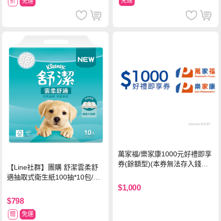
免運
折
免運
萬家福/樂家康1000元好禮即享
券(餘額型)(本券無法存入錢包
【Line社群】團購 舒潔雲柔舒
中使用)
適抽取式衛生紙100抽*10包/6
串*箱
$1,000
$798
贈
免運