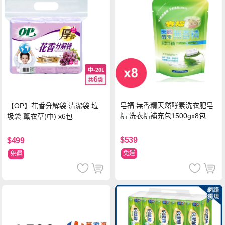
皂福 無香精天然酵素洗衣肥皂
【OP】花香分解袋 清潔袋 垃
精 洗衣精補充包1500gx8包
圾袋 薰衣草(中) x6包
$539
$499
免運
免運