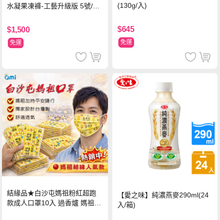
(130g/入)
水凝果凍褲-工藝升級版 5號/XL
超值禮盒組 (96片)
$645
$1,500
免運
免運
結緣品★白沙屯媽祖粉紅超跑
【愛之味】純濃燕麥290ml(24
款成人口罩10入 過香爐 媽祖加
入/箱)
持