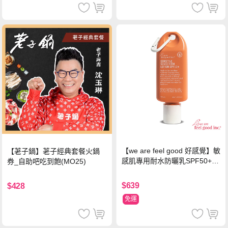
【we are feel good 好感覺】敏
【荖子鍋】荖子經典套餐火鍋
感肌專用耐水防曬乳SPF50+ 7
券_自助吧吃到飽(MO25)
5ml/瓶 X1瓶
$639
$428
免運