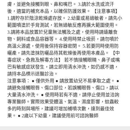
膚，並避免接觸到眼、鼻和嘴巴。 3.請於水洗或流汗
後，適當的補充本品，以確保防護效果。 【注意事項】
1.請貯存於陰涼乾燥處存放。 2.幼童或易過敏者，請先小
範圍噴塗於手背測試，若無過敏反應再擴大範圍使用。
3.請將本品放置於兒童無法觸及之處，使用時請遠離食
物、飼料或食品容器等。 4.使用時禁止吸菸，請勿噴於
高溫火源處，使用後保持容器密閉。 5.若要同時使用防
曬產，請先塗抹防曬品待其乾燥後再使用本產品。 【中
毒症狀、急救及解毒方法】 若不慎接觸眼睛、鼻子或嘴
巴有敏感症狀發生，請立即用清水沖洗，如仍感不適，
請持本品標示送醫診治。
注意事項： ● 僅供外用 ● 請放置幼兒不易拿取之處。 ●
請避免接觸眼唇、傷口部位，若誤觸眼唇、傷口，請以
大量清水沖洗。 ● 使用時若有不適，請停止使用並洽詢
專業醫師。實際效果受體溫、氣溫、濕度影響，蚊蟲較
多的時刻與場所，建議可增加補噴次數，達到最佳效
果。 ● 2歲以下幼童，建議使用前可諮詢醫師