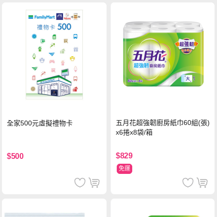
五月花超強韌廚房紙巾60組(張)
全家500元虛擬禮物卡
x6捲x8袋/箱
$829
$500
免運