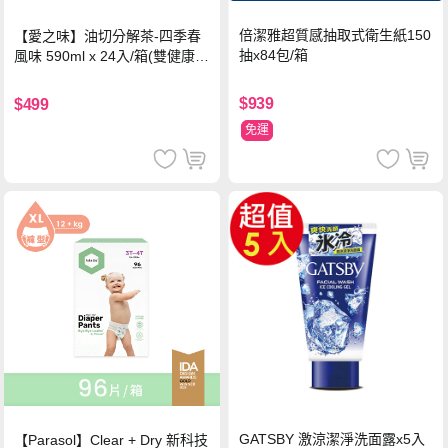
倍潔雅超質感抽取式衛生紙150
【愛之味】油切分解茶-四季春
抽x84包/箱
風味 590ml x 24入/箱(雙健康認
證四季春茶)
$939
$499
免運
GATSBY 激涼潔淨洗面露x5入
【Parasol】Clear + Dry 新科技