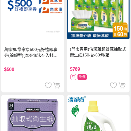
(門市專用)倍潔雅超質感抽取式
萬家福/樂家康500元好禮即享
衛生紙150抽x60包/箱
券(餘額型)(本券無法存入錢包
中使用)
$769
$500
券
免運