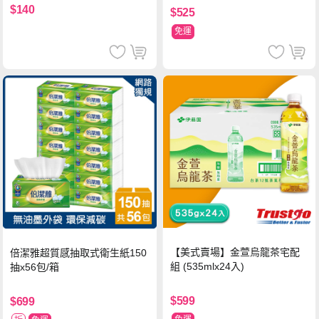
$140
$525
免運
【美式賣場】金萱烏龍茶宅配
倍潔雅超質感抽取式衛生紙150
組 (535mlx24入)
抽x56包/箱
$599
$699