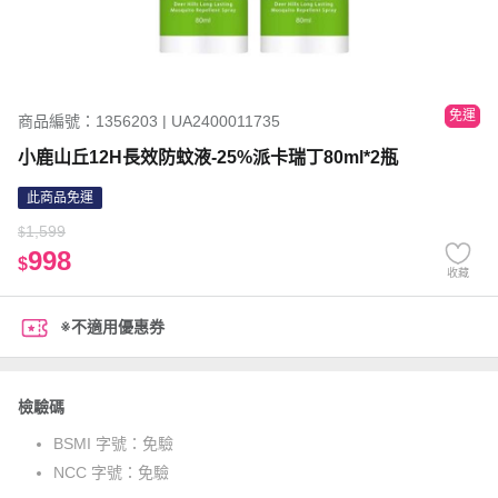
免運
商品編號：1356203 | UA2400011735
小鹿山丘12H長效防蚊液-25%派卡瑞丁80ml*2瓶
此商品免運
1,599
$
998
$
收藏
※不適用優惠券
檢驗碼
BSMI 字號：
免驗
NCC 字號：
免驗