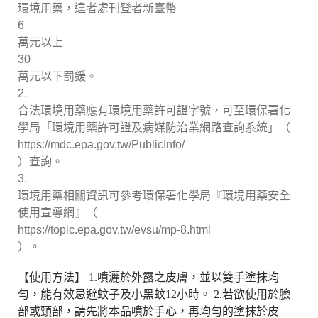
環境用藥，違者處刊登者新臺幣
6
萬元以上
30
萬元以下罰鍰。
2.
合法環境用藥應有環境用藥許可證字號，可至環保署化
學局「環境用藥許可證及病媒防治業網路查詢系統」（
https://mdc.epa.gov.tw/PublicInfo/
）查詢。
3.
環境用藥相關資訊可參考環保署化學局『環境用藥安全
使用宣導網』（
https://topic.epa.gov.tw/evsu/mp-8.html
）。
【使用方法】 1.噴灑於外露之皮膚，並以雙手塗抹均
勻，能有效忌避蚊子及小黑蚊12小時。 2.若欲使用於臉
部或頸部，請先將本品噴於手心，再均勻的塗抹於皮