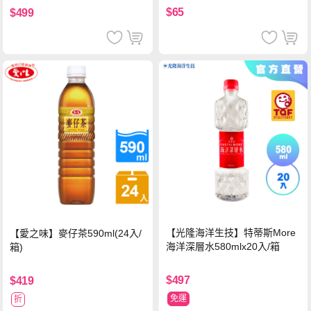
$65
$499
【光隆海洋生技】特蒂斯More
【愛之味】麥仔茶590ml(24入/
海洋深層水580mlx20入/箱
箱)
$497
$419
免運
折