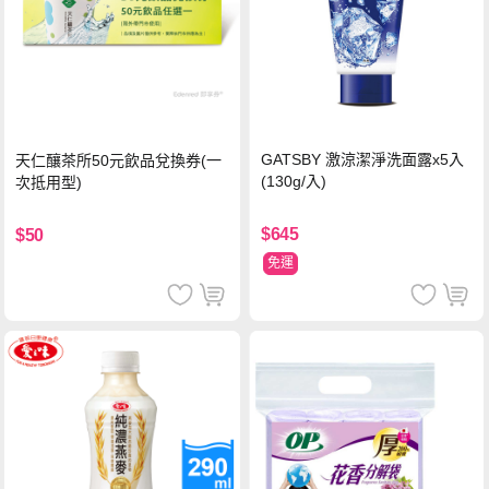
GATSBY 激涼潔淨洗面露x5入
天仁釀茶所50元飲品兌換券(一
(130g/入)
次抵用型)
$645
$50
免運