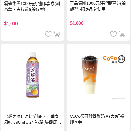
王品集團1000元好禮即享券(餘
雲雀集團1000元好禮即享券(涮
額型)-限定品牌使用
乃葉、古拉爵)(餘額型)
$1,000
$1,000
CoCo都可珍珠鮮奶茶(大)好禮
【愛之味】油切分解茶-四季春
即享券
風味 590ml x 24入/箱(雙健康認
證四季春茶)