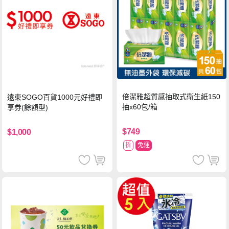
倍潔雅超質感抽取式衛生紙150
遠東SOGO百貨1000元好禮即
抽x60包/箱
享券(餘額型)
$749
$1,000
折
免運