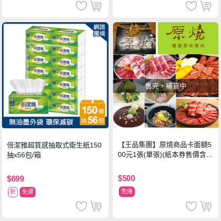
售完，補貨中
【王品集團】原燒商品卡面額5
倍潔雅超質感抽取式衛生紙150
00元1張(單張)(紙本券售價含平
抽x56包/箱
台物流處理費用)
$500
$699
免運
折
免運