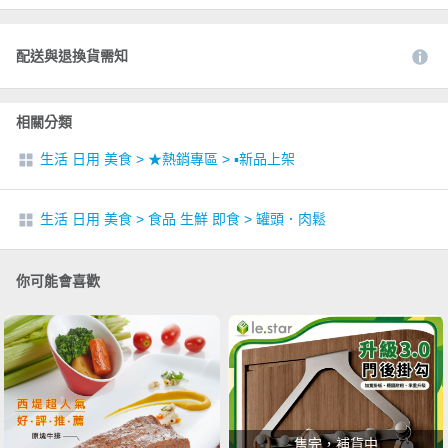
配送與退換貨需知
相關分類
生活 日用 美食
>
★熱銷專區
>
▪︎新品上架
生活 日用 美食
>
食品 生鮮 即食
>
罐頭．肉鬆
你可能會喜歡
售完，補貨中