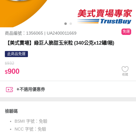
免運
商品編號：1356065 | UA2400011669
【美式賣場】綠巨人脆甜玉米粒 (340公克x12罐/箱)
此商品免運
932
$
900
$
收藏
※不適用優惠券
檢驗碼
BSMI 字號：
免驗
NCC 字號：
免驗