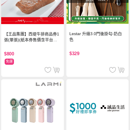
Lestar 升級3.0門後掛勾-奶白
【王品集團】西堤牛排商品券1
色
張(單張)(紙本券售價含平台物
流處理費用)
$329
$800
免運