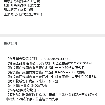
無添加防腐劑與人工色素
採用非基因改造玉米製成
甜味顯著，爽脆口感
玉米濃湯和沙拉最佳材料！
規格說明
【食品業者登錄字號】F-153188828-00000-6
【投保產品責任險公司與字號】明台產物第031OPDT00176
【製造廠商或國內負責廠商名稱】一吉晟股份有限公司
【製造廠商或國內負責廠商電話】03-222-2258(代表號)
【製造廠商或國內負責廠商地址】桃園市蘆竹區安中街20巷5號
【內容物成份】脆甜玉米粒、水、鹽
【內容量(重量)】340公克/罐
【保存期限(總效期)】-
【備註項】開罐後請將為食用完畢之玉米粒倒到乾淨有蓋的容器
中密封，冷藏保存，並盡速食用完畢。