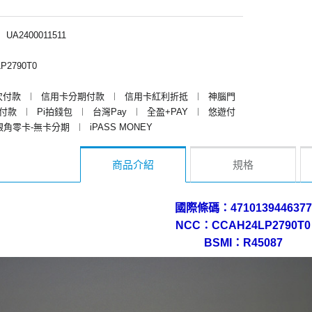
︱
UA2400011511
P2790T0
次付款
︱
信用卡分期付款
︱
信用卡紅利折抵
︱
神腦門
y付款
︱
Pi拍錢包
︱
台灣Pay
︱
全盈+PAY
︱
悠遊付
銀角零卡-無卡分期
︱
iPASS MONEY
商品介紹
規格
國際條碼：4710139446377
NCC：CCAH24LP2790T0
BSMI：R45087