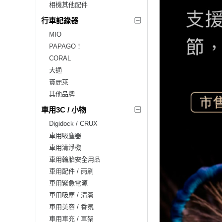
相機其他配件
行車記錄器
MIO
PAPAGO！
CORAL
大通
寶麗萊
其他品牌
車用3C / 小物
Digidock / CRUX
車用吸塵器
車用清淨機
車用輪胎安全用品
車用配件 / 雨刷
車用緊急電源
車用吸塵 / 清潔
車用美容 / 香氛
車用車充 / 車架