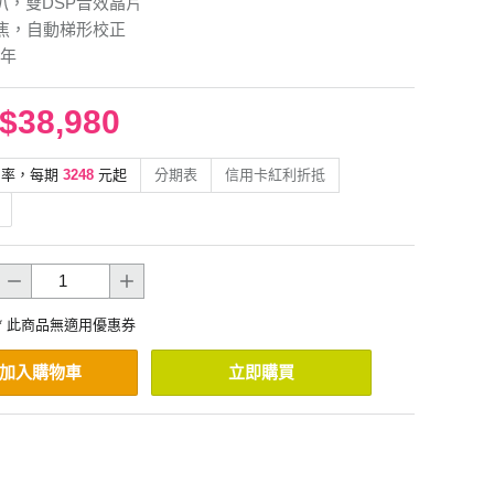
喇叭，雙DSP音效晶片
對焦，自動梯形校正
年
$38,980
利率，每期
3248
元起
分期表
信用卡紅利折抵
* 此商品無適用優惠券
加入購物車
立即購買