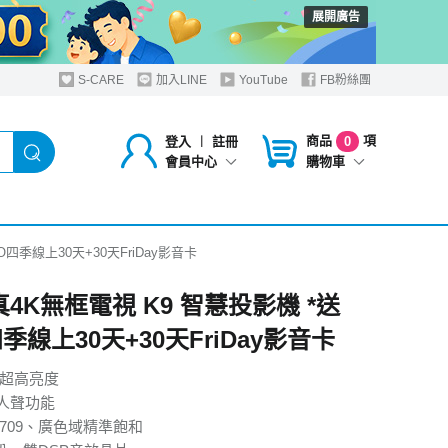
展開廣告
S-CARE
加入LINE
YouTube
FB粉絲團
商品
項
登入
︱
註冊
0
購物車
會員中心
O四季線上30天+30天FriDay影音卡
真4K無框電視 K9 智慧投影機 *送
季線上30天+30天FriDay影音卡
SI 超高亮度
人聲功能
ec.709、廣色域精準飽和