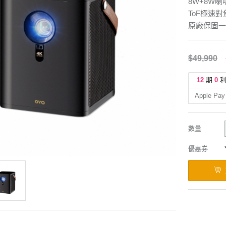
8W+8W
ToF極速
原廠保固一
$49,990
12
期
0
Apple Pay
數量
優惠券