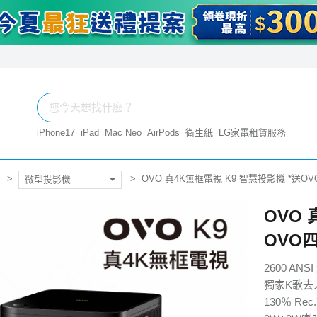
iPhone17
iPad
Mac Neo
AirPods
衛生紙
LG家電租賃服務
OVO 真4K無框電視 K9 智慧投影機 *送OV
微型投影機
OVO 
OVO四
2600 AN
獨家K歌去
130％ R