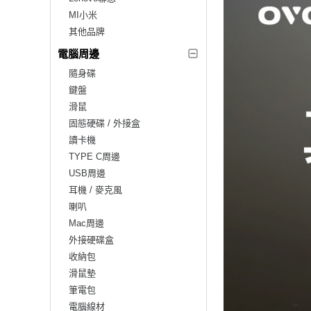
MI小米
其他品牌
電腦周邊
隨身碟
鍵盤
滑鼠
固態硬碟 / 外接盒
讀卡機
TYPE C周邊
USB周邊
耳機 / 麥克風
喇叭
Mac周邊
外接硬碟盒
收納包
滑鼠墊
筆電包
電腦線材