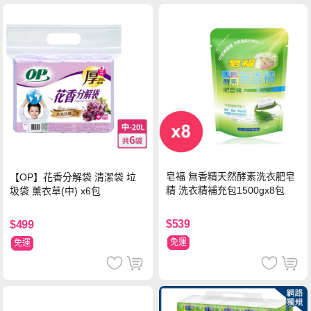
皂福 無香精天然酵素洗衣肥皂
【OP】花香分解袋 清潔袋 垃
精 洗衣精補充包1500gx8包
圾袋 薰衣草(中) x6包
$539
$499
免運
免運