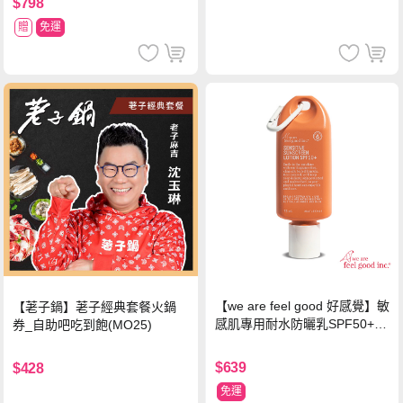
$798
贈
免運
【we are feel good 好感覺】敏
【荖子鍋】荖子經典套餐火鍋
感肌專用耐水防曬乳SPF50+ 7
券_自助吧吃到飽(MO25)
5ml/瓶 X1瓶
$639
$428
免運