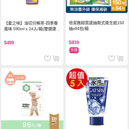
倍潔雅超質感抽取式衛生紙150
【愛之味】油切分解茶-四季春
抽x84包/箱
風味 590ml x 24入/箱(雙健康認
證四季春茶)
$939
$499
免運