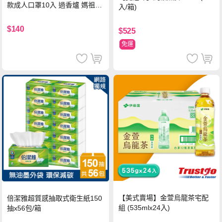
款成人口罩10入 過香爐 媽祖加
入/箱)
持
$140
$525
免運
【美式賣場】金萱烏龍茶宅配
倍潔雅超質感抽取式衛生紙150
組 (535mlx24入)
抽x56包/箱