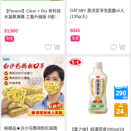
GATSBY 激涼潔淨洗面露x5入
【Parasol】Clear + Dry 新科技
(130g/入)
水凝果凍褲-工藝升級版 5號/XL
超值禮盒組 (96片)
$645
$1,500
免運
免運
結緣品★白沙屯媽祖粉紅超跑
【愛之味】純濃燕麥290ml(24