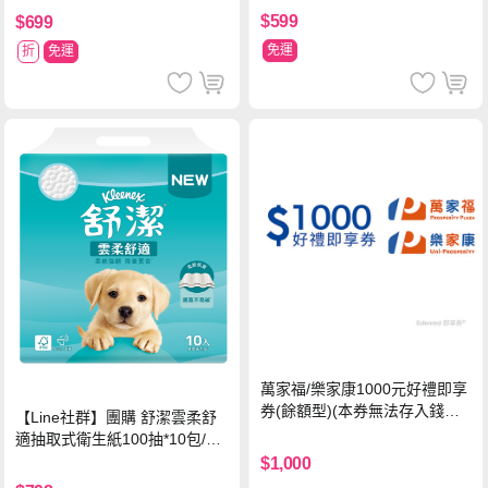
$599
$699
免運
折
免運
萬家福/樂家康1000元好禮即享
券(餘額型)(本券無法存入錢包
【Line社群】團購 舒潔雲柔舒
中使用)
適抽取式衛生紙100抽*10包/6
串*箱
$1,000