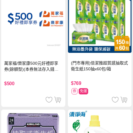
(門市專用)倍潔雅超質感抽取式
萬家福/樂家康500元好禮即享
衛生紙150抽x60包/箱
券(餘額型)(本券無法存入錢包
中使用)
$769
$500
券
免運