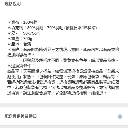
規格說明
＊表布：100%棉
＊填充物：30%羽絨、70%羽毛 (依據日本JIS標準)
＊尺寸：50x75cm
＊重量：700g
＊產地：台灣
＊備註：商品圖為陳列參考之情境示意圖，產品內容以商品規格
敘述內容為準。
因螢幕及解析度不同，難免會有色差，請以實品為準。
＊退換貨條件：
商品享十天審閱期之權益，如需辦理退換貨請保持商品「全新未
經使用」狀態，且包裝附件完整，例如：原廠包裝袋、贈品等，
若經拆除恕無法接受退換貨；退換貨時請務必將商品裝置於紙箱
中，若原包裝袋有污損，無法以福利品及整新販售，亦無法同意
退換貨，請注意配合遵守，以免影響您的權利，謝謝您。
配送與退換貨需知