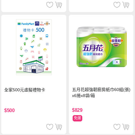
五月花超強韌廚房紙巾60組(張)
全家500元虛擬禮物卡
x6捲x8袋/箱
$829
$500
免運