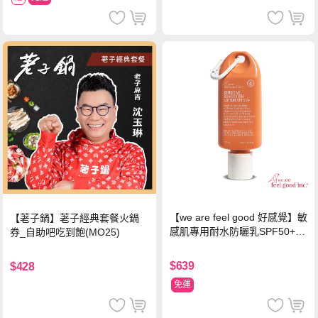
【we are feel good 好感覺】敏
【荖子鍋】荖子經典套餐火鍋
感肌專用耐水防曬乳SPF50+ 7
券_自助吧吃到飽(MO25)
5ml/瓶 X1瓶
$639
$428
免運