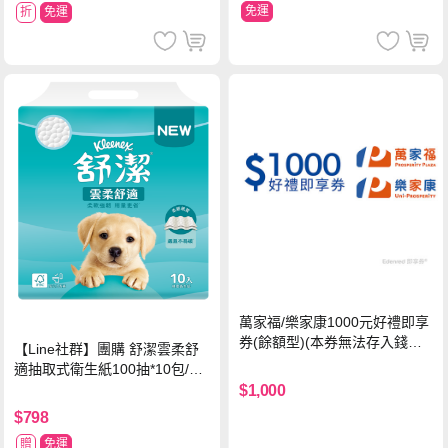
免運
折
免運
萬家福/樂家康1000元好禮即享
券(餘額型)(本券無法存入錢包
【Line社群】團購 舒潔雲柔舒
中使用)
適抽取式衛生紙100抽*10包/6
串*箱
$1,000
$798
贈
免運