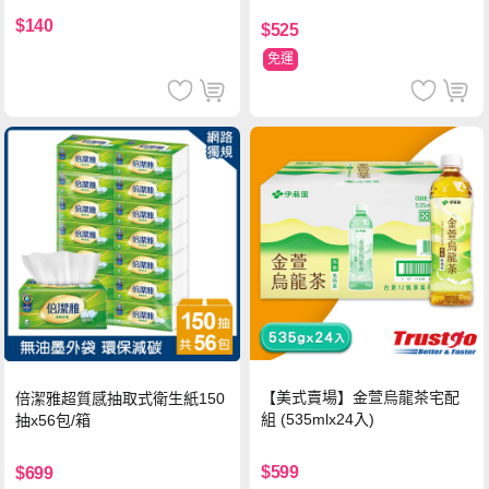
$140
$525
免運
【美式賣場】金萱烏龍茶宅配
倍潔雅超質感抽取式衛生紙150
組 (535mlx24入)
抽x56包/箱
$599
$699