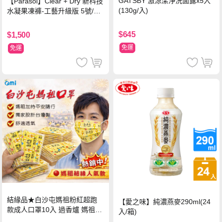
GATSBY 激涼潔淨洗面露x5入
【Parasol】Clear + Dry 新科技
(130g/入)
水凝果凍褲-工藝升級版 5號/XL
超值禮盒組 (96片)
$645
$1,500
免運
免運
結緣品★白沙屯媽祖粉紅超跑
【愛之味】純濃燕麥290ml(24
款成人口罩10入 過香爐 媽祖加
入/箱)
持