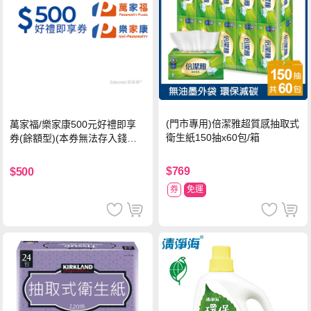
(門市專用)倍潔雅超質感抽取式
萬家福/樂家康500元好禮即享
衛生紙150抽x60包/箱
券(餘額型)(本券無法存入錢包
中使用)
$769
$500
券
免運