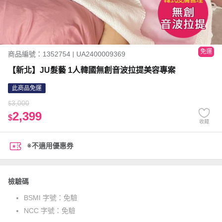
免運
商品編號：1352754 | UA2400009369
【新北】JU髮藝 1人韓國無創音波拉提美容專案
此商品免運
3,000
$
2,399
$
收藏
※不適用優惠券
檢驗碼
BSMI 字號：
免驗
NCC 字號：
免驗