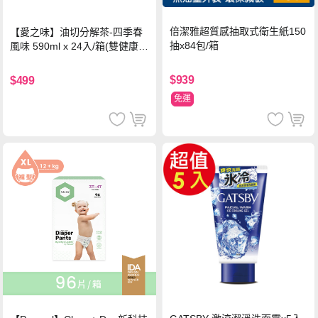
倍潔雅超質感抽取式衛生紙150
【愛之味】油切分解茶-四季春
抽x84包/箱
風味 590ml x 24入/箱(雙健康認
證四季春茶)
$939
$499
免運