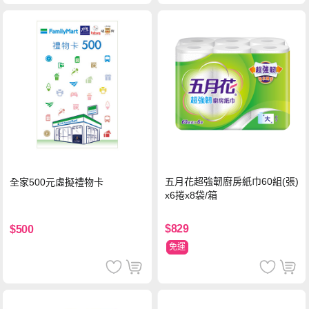
五月花超強韌廚房紙巾60組(張)
全家500元虛擬禮物卡
x6捲x8袋/箱
$829
$500
免運