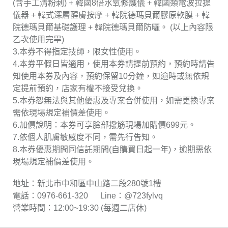
(含手工清粉刺) + 韓國8倍水氧修護儀 + 韓國類電波拉提
儀器 + 韓式深層醒膚按摩 + 韓院德瑪貝爾膠原軟膜 + 韓
院德瑪貝爾基礎護理 + 韓院德瑪貝爾防曬。 (以上內容限
乙次使用完畢)
3.本券不得指定技師，限女性使用。
4.本券平假日皆適用，使用本券請提前預約，預約時請告
知使用本券及內容，預約保留10分鐘，如逾時或無依規
定提前預約，店家有權不接受兌換。
5.本券恕無法與其他優惠及專案合併使用，如需更換專案
需依現場規定補價差使用。
6.加價說明：本券可享臉部撥筋現場加購價699元。
7.依個人肌膚敏感度不同，需先行告知。
8.本券優惠期間同信託期間(自購買日起一年)，逾期需依
現場規定補價差使用。
地址：新北市中和區中山路二段280號1樓
電話：0976-661-320 Line：@723fylvq
營業時間：12:00~19:30 (每週二店休)