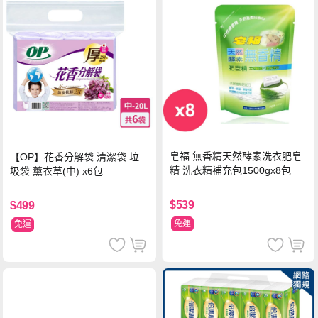
皂福 無香精天然酵素洗衣肥皂
【OP】花香分解袋 清潔袋 垃
精 洗衣精補充包1500gx8包
圾袋 薰衣草(中) x6包
$539
$499
免運
免運