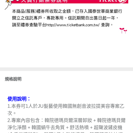
規格說明
使用說明：
1.本券可1人於JU髮藝使用韓國無創音波拉提美容專案乙
次。
2.專案內容包含：韓院德瑪貝爾深層卸妝 + 韓院德瑪貝爾
淨化淨顏 + 韓國蝸牛去角質 + 舒活熱噴 + 超聲波鏟皮機