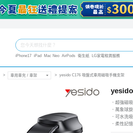
iPhone17
iPad
Mac Neo
AirPods
衛生紙
LG家電租賃服務
yesido C176 吸盤式車用磁吸手機支架
車用車充 / 車架
yesi
．超強磁吸
．萬象球旋
．可水洗吸
．柔性記憶