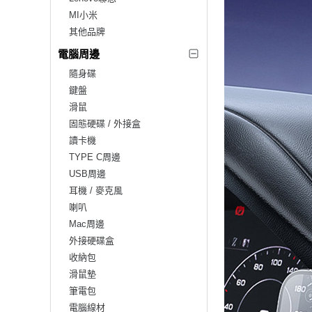
MI小米
其他品牌
電腦周邊
隨身碟
鍵盤
滑鼠
固態硬碟 / 外接盒
讀卡機
TYPE C周邊
USB周邊
耳機 / 麥克風
喇叭
Mac周邊
外接硬碟盒
收納包
滑鼠墊
筆電包
電腦線材