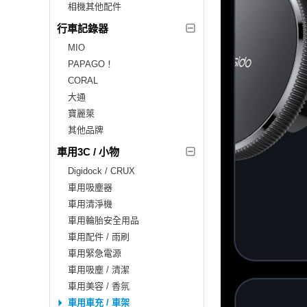
相機其他配件
行車記錄器
MIO
PAPAGO！
CORAL
大通
寶麗萊
其他品牌
車用3C / 小物
Digidock / CRUX
車用吸塵器
車用清淨機
車用輪胎安全用品
車用配件 / 雨刷
車用緊急電源
車用吸塵 / 清潔
車用美容 / 香氛
車用車充 / 車架