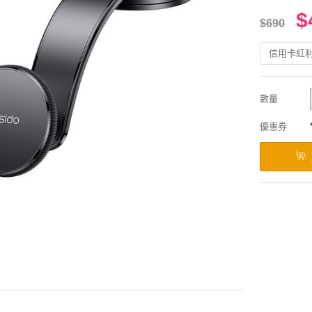
$
$690
信用卡紅
數量
優惠券