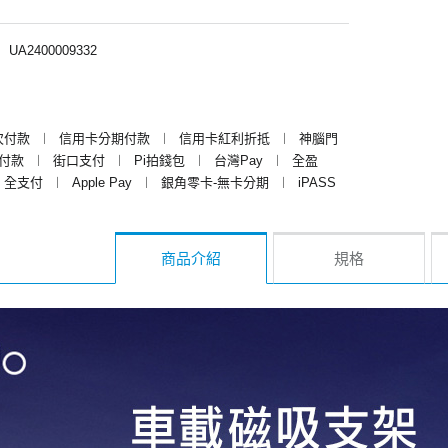
︱
UA2400009332
次付款
︱
信用卡分期付款
︱
信用卡紅利折抵
︱
神腦門
y付款
︱
街口支付
︱
Pi拍錢包
︱
台灣Pay
︱
全盈
全支付
︱
Apple Pay
︱
銀角零卡-無卡分期
︱
iPASS
商品介紹
規格