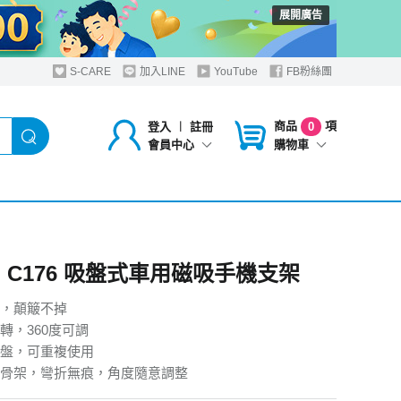
展開廣告
S-CARE
加入LINE
YouTube
FB粉絲團
商品
項
登入
︱
註冊
0
購物車
會員中心
do C176 吸盤式車用磁吸手機支架
，顛簸不掉
轉，360度可調
盤，可重複使用
骨架，彎折無痕，角度隨意調整