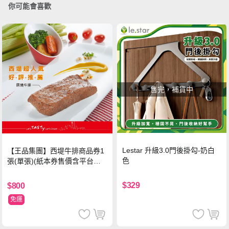
你可能會喜歡
售完，補貨中
Lestar 升級3.0門後掛勾-奶白
【王品集團】西堤牛排商品券1
色
張(單張)(紙本券售價含平台物
流處理費用)
$329
$800
免運