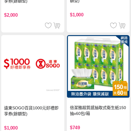
額型)
享券(餘額型)
$1,000
$2,000
倍潔雅超質感抽取式衛生紙150
遠東SOGO百貨1000元好禮即
抽x60包/箱
享券(餘額型)
$749
$1,000