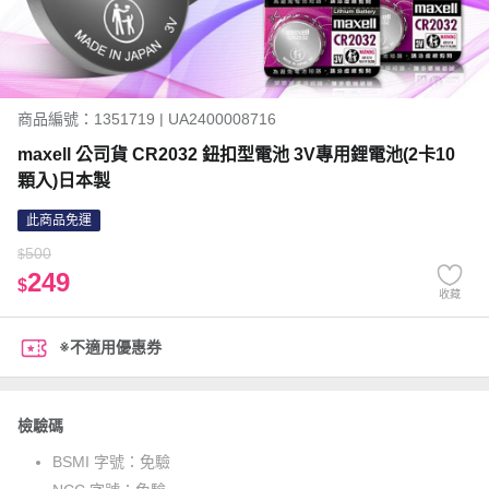
商品編號：1351719 | UA2400008716
maxell 公司貨 CR2032 鈕扣型電池 3V專用鋰電池(2卡10
顆入)日本製
此商品免運
500
$
249
$
收藏
※不適用優惠券
檢驗碼
BSMI 字號：
免驗