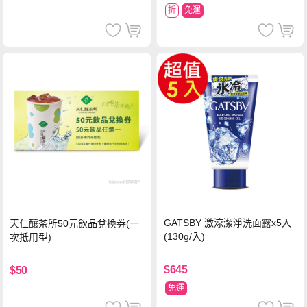
折
免運
GATSBY 激涼潔淨洗面露x5入
天仁釀茶所50元飲品兌換券(一
(130g/入)
次抵用型)
$645
$50
免運