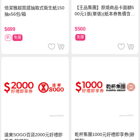
【王品集團】原燒商品卡面額5
倍潔雅超質感抽取式衛生紙150
00元1張(單張)(紙本券售價含平
抽x56包/箱
台物流處理費用)
$500
$699
免運
折
免運
乾杯集團1000元好禮即享券(餘
遠東SOGO百貨2000元好禮即