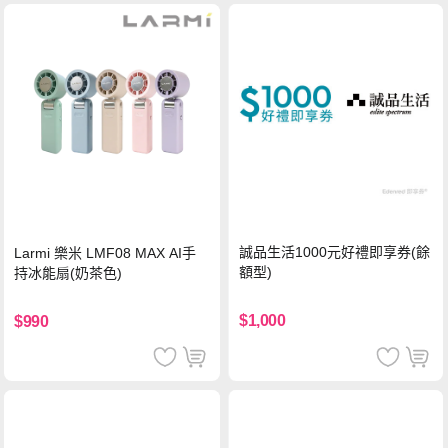
誠品生活1000元好禮即享券(餘
Larmi 樂米 LMF08 MAX AI手
額型)
持冰能扇(奶茶色)
$1,000
$990