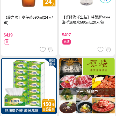
【光隆海洋生技】特蒂斯More
【愛之味】麥仔茶590ml(24入/
海洋深層水580mlx20入/箱
箱)
$497
$419
免運
折
售完，補貨中