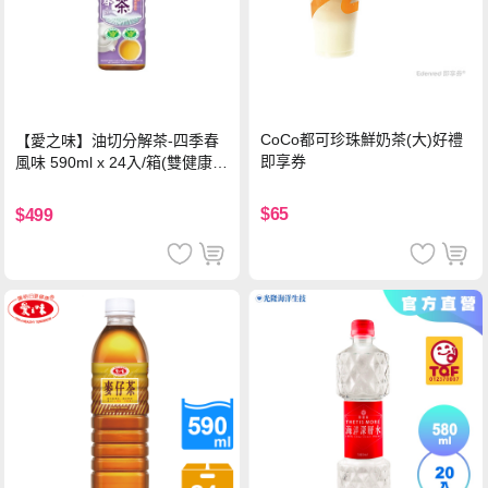
CoCo都可珍珠鮮奶茶(大)好禮
【愛之味】油切分解茶-四季春
即享券
風味 590ml x 24入/箱(雙健康認
證四季春茶)
$65
$499