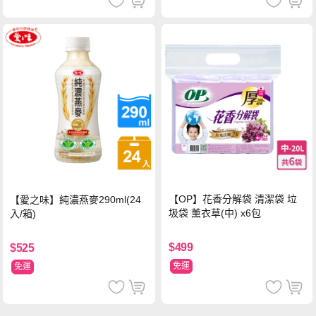
【OP】花香分解袋 清潔袋 垃
【愛之味】純濃燕麥290ml(24
圾袋 薰衣草(中) x6包
入/箱)
$499
$525
免運
免運