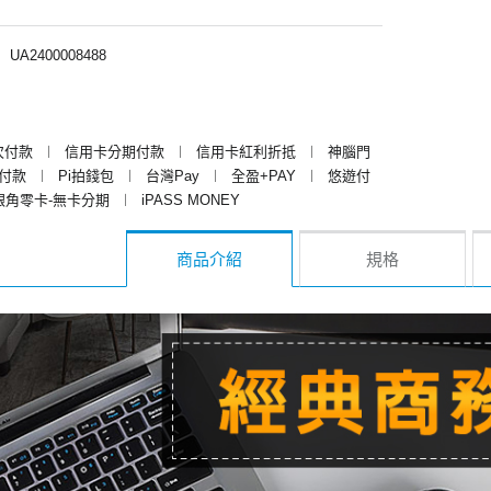
︱
UA2400008488
次付款
︱
信用卡分期付款
︱
信用卡紅利折抵
︱
神腦門
y付款
︱
Pi拍錢包
︱
台灣Pay
︱
全盈+PAY
︱
悠遊付
銀角零卡-無卡分期
︱
iPASS MONEY
商品介紹
規格