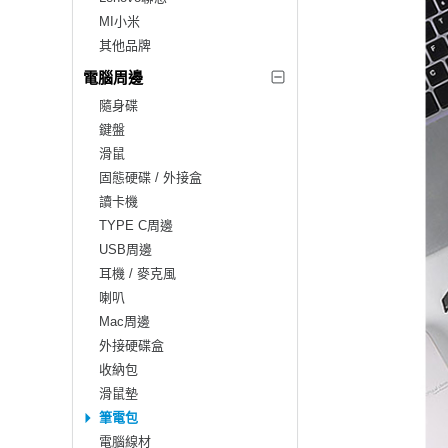
MI小米
其他品牌
電腦周邊
隨身碟
鍵盤
滑鼠
固態硬碟 / 外接盒
讀卡機
TYPE C周邊
USB周邊
耳機 / 麥克風
喇叭
Mac周邊
外接硬碟盒
收納包
滑鼠墊
筆電包
電腦線材