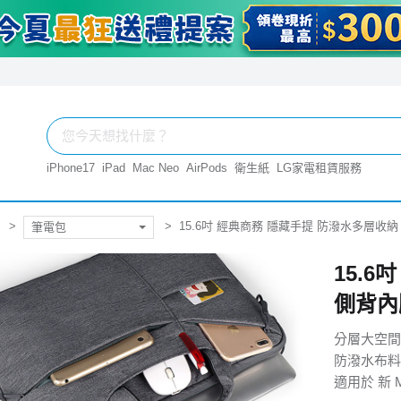
iPhone17
iPad
Mac Neo
AirPods
衛生紙
LG家電租賃服務
15.6吋 經典商務 隱藏手提 防潑水多層收
筆電包
15.
側背內
分層大空間
防潑水布料
適用於 新 Ma