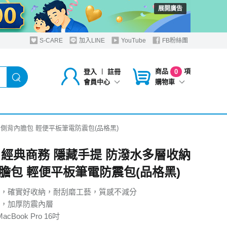
展開廣告
S-CARE
加入LINE
YouTube
FB粉絲團
商品
項
登入
︱
註冊
0
購物車
會員中心
納 側背內膽包 輕便平板筆電防震包(品格黑)
6吋 經典商務 隱藏手提 防潑水多層收納
膽包 輕便平板筆電防震包(品格黑)
，確實好收納，耐刮磨工藝，質感不減分
，加厚防震內層
cBook Pro 16吋