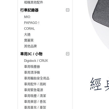
相機其他配件
行車記錄器
MIO
PAPAGO！
CORAL
大通
寶麗萊
其他品牌
車用3C / 小物
Digidock / CRUX
車用吸塵器
車用清淨機
車用輪胎安全用品
車用配件 / 雨刷
車用緊急電源
車用吸塵 / 清潔
車用美容 / 香氛
車用車充 / 車架