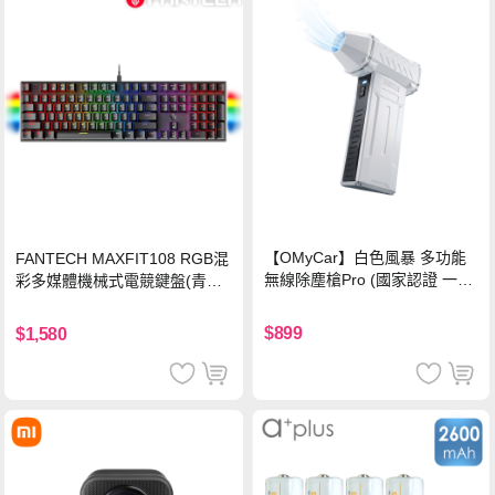
【OMyCar】白色風暴 多功能
FANTECH MAXFIT108 RGB混
無線除塵槍Pro (國家認證 一年
彩多媒體機械式電競鍵盤(青軸)
保固) 充氣洗車 暴力渦輪風扇
有線鍵盤(中文版)
手持強力風槍 暴力吹風
$899
$1,580