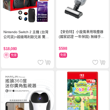
【安伯特】小旋風車用吸塵器
Nintendo Switch 2 主機 (台灣
(國家認證 一年保固) 無線手持
公司貨)+超級瑪利歐兄弟 驚奇
車家兩用 強勁吸力 USB充電-
同遊鈴鈴公園 中文版+瑪利歐網
黑色
球 狂熱 中文版
$598
$18,080
免運
贈
免運