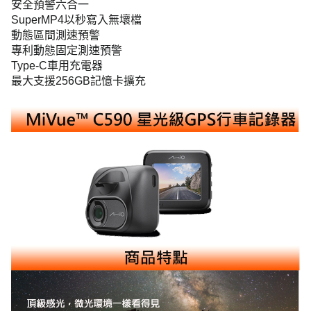
安全預警六合一
SuperMP4
以秒寫入無壞檔
動態區間測速預警
專利動態固定測速預警
Type-C
車用充電器
最大支援
256GB
記憶卡擴充