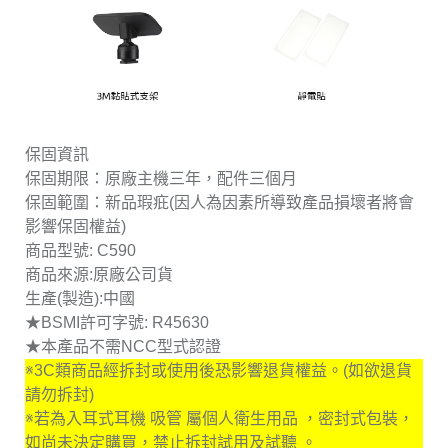
保固資訊
保固期限：原廠主機三年，配件三個月
保固範圍：新品瑕疪(因人為因素所導致產品損壞者將會
影響保固權益)
商品型號: C590
商品來源:原廠公司貨
生產(製造):中國
★BSMI許可字號: R45630
★本產品不需NCC型式認證
※3C類商品經拆封或使用後恐影響退貨權益。(如欲退貨
請勿拆封)
※若為入耳式耳機 吸管 屬個人衛生用品 ，密封式包裝，
如尚未決定購買，禁止拆封試用及試聽 。