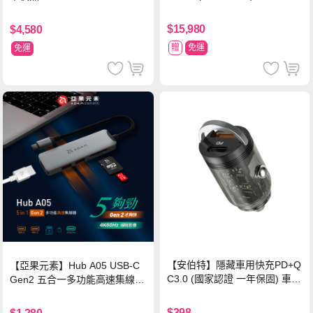
塗擊隊 中文版
$15,980
$4,580
贈
免運
免運
【安伯特】隱藏車用快充PD+Q
【亞果元素】Hub A05 USB-C
C3.0 (國家認證 一年保固) 車充
Gen2 五合一多功能高速集線
PD快充 車用充電器
器-灰
$398