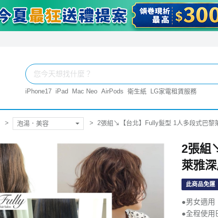
iPhone17
iPad
Mac Neo
AirPods
衛生紙
LG家電租賃服務
2張組↘【台北】Fully髮型 1人多段式巴
泡湯．美容
2張組
萊雅深
此商品免運
●男女適用
●全程使用