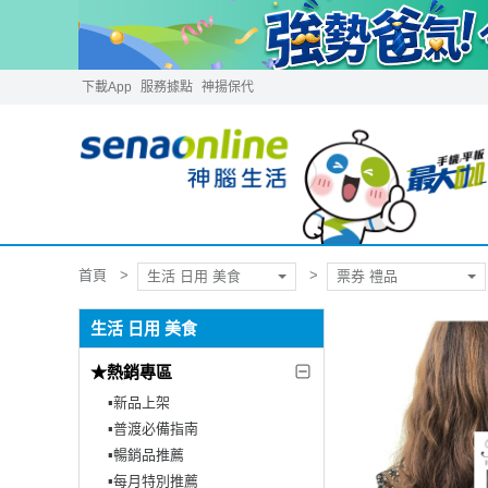
下載App
服務據點
神揚保代
首頁
生活 日用 美食
票券 禮品
生活 日用 美食
★熱銷專區
▪︎新品上架
▪︎普渡必備指南
▪︎暢銷品推薦
▪︎每月特別推薦