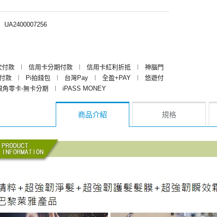
︱
UA2400007256
次付款
︱
信用卡分期付款
︱
信用卡紅利折抵
︱
神腦門
y付款
︱
Pi拍錢包
︱
台灣Pay
︱
全盈+PAY
︱
悠遊付
銀角零卡-無卡分期
︱
iPASS MONEY
商品介紹
規格