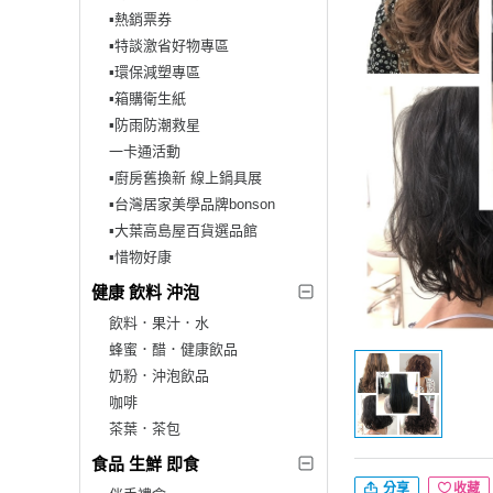
▪︎熱銷票券
▪︎特談激省好物專區
▪︎環保減塑專區
▪︎箱購衛生紙
▪︎防雨防潮救星
一卡通活動
▪︎廚房舊換新 線上鍋具展
▪︎台灣居家美學品牌bonson
▪︎大葉高島屋百貨選品館
▪︎惜物好康
健康 飲料 沖泡
飲料．果汁．水
蜂蜜．醋．健康飲品
奶粉．沖泡飲品
咖啡
茶葉．茶包
食品 生鮮 即食
分享
收藏