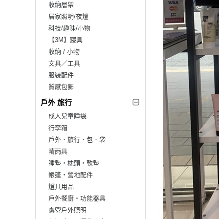
收納層架
居家照明/夜燈
科技/趣味/小物
【3M】寢具
收納 / 小物
文具／工具
服裝配件
質感包飾
戶外 旅行
成人兒童睡袋
行李箱
戶外．旅行．包．袋
晴雨具
睡墊‧枕頭‧軟墊
帳篷‧營地配件
燈具用品
戶外餐廚‧功能器具
露營戶外照明