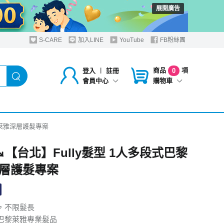
展開廣告
S-CARE
加入LINE
YouTube
FB粉絲團
商品
項
登入
︱
註冊
0
購物車
會員中心
黎萊雅深層護髮專案
↘【台北】Fully髮型 1人多段式巴黎
層護髮專案
，不限髮長
巴黎萊雅專業髮品