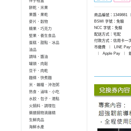
伴手禮盒
餅乾．米果
果醬．果乾
商品編號：1349881
BSMI 字號：免驗
麥片．穀物
NCC 字號：免驗
糖果．巧克力
配送方式：宅配
堅果．養生食品
付款方式：信用卡一
蛋糕．甜點．冰品
市繳費
︱
LINE Pa
油品
︱
Apple Pay
︱
調味．醬油
罐頭．肉鬆
豆干．肉乾
麵條．快煮麵
米．雜糧．沖泡粥
熟食．滷味．小吃
水餃．包子．港點
火鍋料．調理包
藥膳鍋物滴雞精
生鮮肉品
海鮮水產