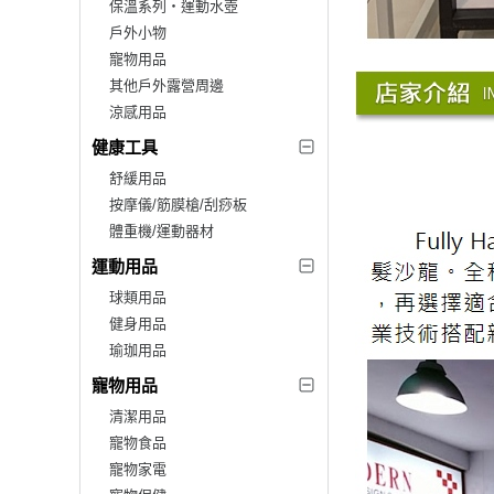
保溫系列‧運動水壺
戶外小物
寵物用品
其他戶外露營周邊
涼感用品
健康工具
舒緩用品
按摩儀/筋膜槍/刮痧板
體重機/運動器材
運動用品
球類用品
健身用品
瑜珈用品
寵物用品
清潔用品
寵物食品
寵物家電