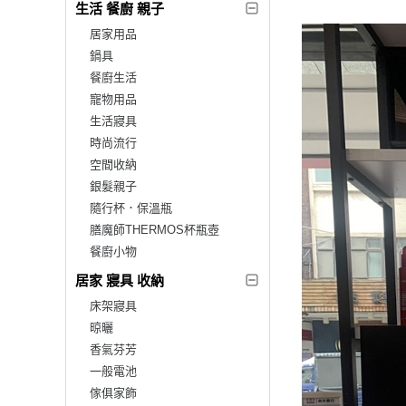
生活 餐廚 親子
居家用品
鍋具
餐廚生活
寵物用品
生活寢具
時尚流行
空間收納
銀髮親子
隨行杯．保溫瓶
膳魔師THERMOS杯瓶壺
餐廚小物
居家 寢具 收納
床架寢具
晾曬
香氣芬芳
一般電池
傢俱家飾