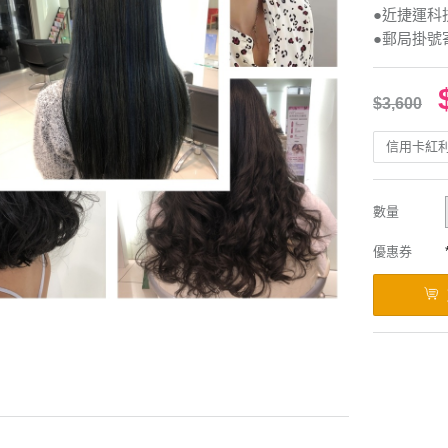
●近捷運科
●郵局掛號
$3,600
信用卡紅
數量
優惠券