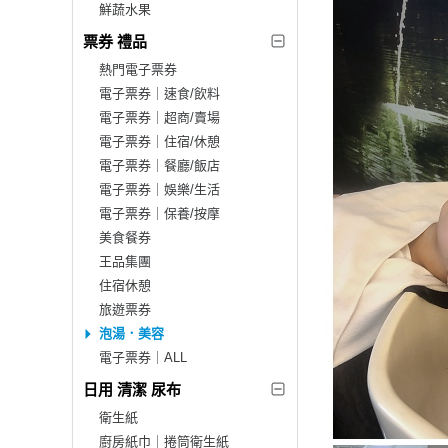
鮮蔬水果
票券 禮品
熱門電子票券
電子票券｜速食/飲料
電子票券｜超商/賣場
電子票券｜住宿/休憩
電子票券｜餐廳/飯店
電子票券｜娛樂/生活
電子票券｜保養/按摩
美食餐券
王品集團
住宿休憩
旅遊票券
泡湯．美容
電子票券｜ALL
日用 清潔 尿布
衛生紙
廚房紙巾｜捲筒衛生紙