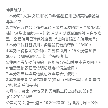
使用說明：
1.本券可1人(男女通用)於Fully髮型使用巴黎萊雅染護髮
專案乙次。
2.專案內容包含：造型溝通 + 染前頭皮隔離 + 全染/挑染/
補染/區塊染 四選一 + 染後淨髮 + 髮膜潤澤修護 + 造型吹
整，全程使用巴黎萊雅產品(以上內容限乙次使用完畢)
3.本券平假日皆適用，染髮最晚預約時間：18:00。
4.本券不得指定設計師，如髮長過肩下 15 公分需加價
300 元；如需漂色/二次上色需另加價。
5.使用本券請提前預約，預約時請告知使用本券及內容。
6.若需更換課程需依現場規定補價差使用。
7.本券恕無法與其他優惠及專案合併使用。
8.本券優惠期間同信託期間(自購買日起一年)，逾期需依
現場規定補價差使用。
復興店：台北市大安區復興南路二段151巷10號1樓
(02)2702-1685
營業時間：週一~週日 10:30~20:00 (捷運店每周三公休