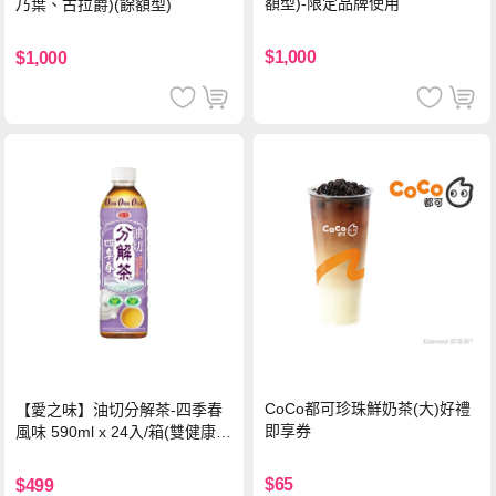
額型)-限定品牌使用
乃葉、古拉爵)(餘額型)
$1,000
$1,000
CoCo都可珍珠鮮奶茶(大)好禮
【愛之味】油切分解茶-四季春
即享券
風味 590ml x 24入/箱(雙健康認
證四季春茶)
$65
$499