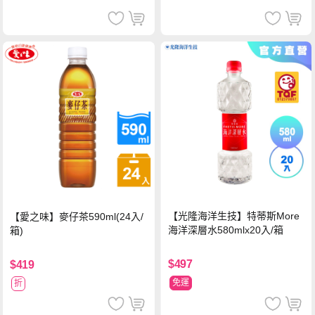
【光隆海洋生技】特蒂斯More
【愛之味】麥仔茶590ml(24入/
海洋深層水580mlx20入/箱
箱)
$497
$419
免運
折