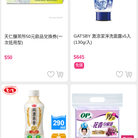
GATSBY 激涼潔淨洗面露x5入
天仁釀茶所50元飲品兌換券(一
(130g/入)
次抵用型)
$645
$50
免運