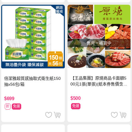
售完，補貨中
【王品集團】原燒商品卡面額5
倍潔雅超質感抽取式衛生紙150
00元1張(單張)(紙本券售價含平
抽x56包/箱
台物流處理費用)
$500
$699
免運
折
免運