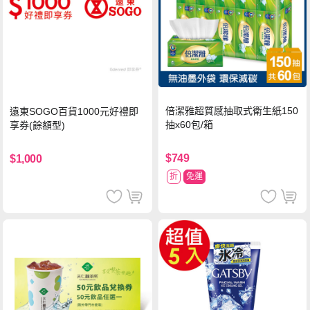
倍潔雅超質感抽取式衛生紙150
遠東SOGO百貨1000元好禮即
抽x60包/箱
享券(餘額型)
$749
$1,000
折
免運