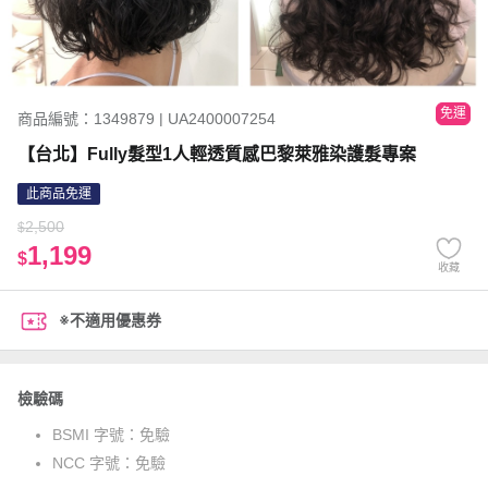
免運
商品編號：1349879 | UA2400007254
【台北】Fully髮型1人輕透質感巴黎萊雅染護髮專案
此商品免運
2,500
$
1,199
$
收藏
※不適用優惠券
檢驗碼
BSMI 字號：
免驗
NCC 字號：
免驗