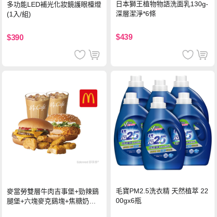
日本獅王植物物語洗面乳130g-
多功能LED補光化妝鏡護眼檯燈
深層潔淨*6條
(1入/組)
$439
$390
毛寶PM2.5洗衣精 天然植萃 22
麥當勞雙層牛肉吉事堡+勁辣鷄
00gx6瓶
腿堡+六塊麥克鷄塊+焦糖奶茶
(冰)*2 好禮即享券