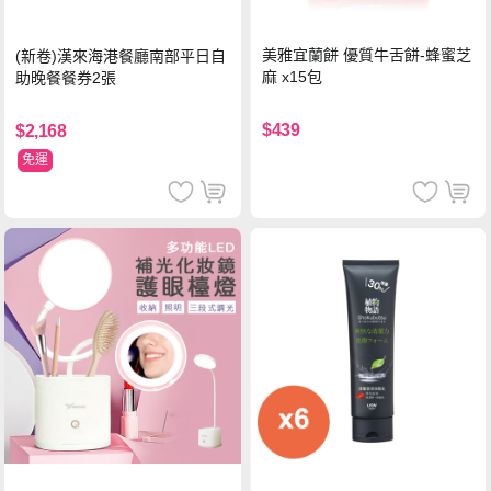
美雅宜蘭餅 優質牛舌餅-蜂蜜芝
(新卷)漢來海港餐廳南部平日自
麻 x15包
助晚餐餐券2張
$439
$2,168
免運