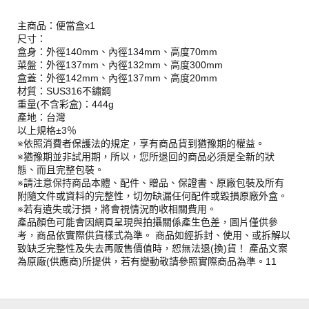
主商品：便當盒x1
尺寸：
盒身：外徑140mm、內徑134mm、高度70mm
菜盤：外徑137mm、內徑132mm、高度300mm
盒蓋：外徑142mm、內徑137mm、高度20mm
材質：SUS316不鏽鋼
重量(不含彩盒)：444g
產地：台灣
以上規格±3％
※依照消費者保護法的規定，享有商品貨到猶豫期的權益。
※猶豫期並非試用期，所以，您所退回的商品必須是全新的狀
態、而且完整包裝。
※請注意保持商品本體、配件、贈品、保證書、原廠包裝及所有
附隨文件或資料的完整性，切勿缺漏任何配件或毀損原廠外盒。
※若有遺失或汙損，將會視情況酌收相關費用。
產品顏色可能會因網頁呈現與拍攝關係產生色差，圖片僅供參
考，商品依實際供貨樣式為準。 商品如經拆封、使用、或拆解以
致缺乏完整性及失去再販售價值時，恕無法退(換)貨！ 產品文案
為原廠(供應商)所提供，若有變動敬請參照實際商品為準。11