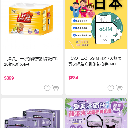
【AOTEX】eSIM日本7天無限
【春風】一秒抽取式廚房紙巾1
高速網路吃到飽兌換券(MO)
20抽x3包x4串
$684
$399