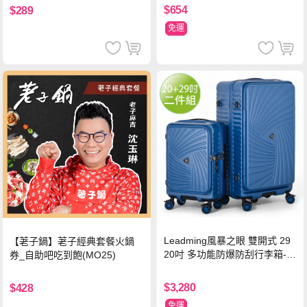
$654
$289
免運
Leadming風暴之眼 雙開式 29
【荖子鍋】荖子經典套餐火鍋
20吋 多功能防爆防刮行李箱-海
券_自助吧吃到飽(MO25)
軍藍
$3,280
$428
免運