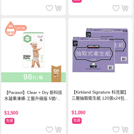
【Kirkland Signature 科克蘭】
【Parasol】Clear + Dry 新科技
三層抽取衛生紙 120張x24包x2
水凝果凍褲-工藝升級版 5號/XL
串
超值禮盒組 (96片)
$1,090
$1,500
免運
免運