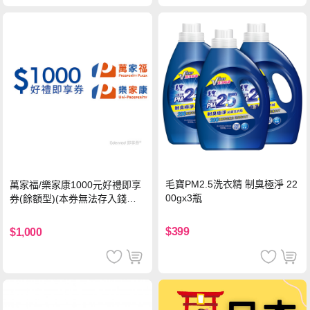
毛寶PM2.5洗衣精 制臭極淨 22
萬家福/樂家康1000元好禮即享
00gx3瓶
券(餘額型)(本券無法存入錢包
中使用)
$399
$1,000