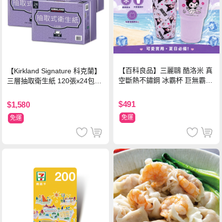
【百科良品】三麗鷗 酷洛米 真
【Kirkland Signature 科克蘭】
空斷熱不鏽鋼 冰霸杯 巨無霸鋼
三層抽取衛生紙 120張x24包x3
杯 保冰保溫飲料杯 隨行杯 900
串/箱
ml-信封款(贈手提杯套)
$491
$1,580
免運
免運