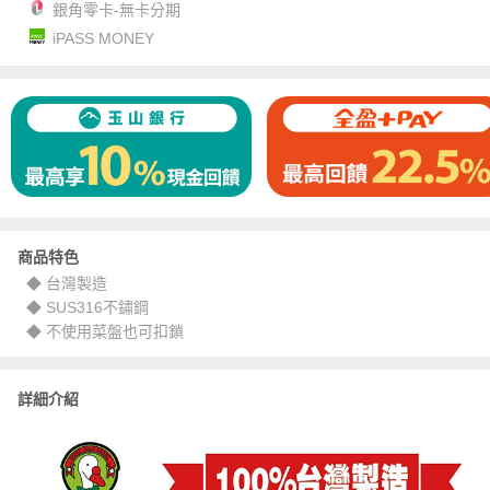
銀角零卡-無卡分期
iPASS MONEY
商品特色
◆ 台灣製造
◆ SUS316不鏽鋼
◆ 不使用菜盤也可扣鎖
詳細介紹