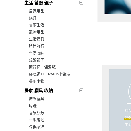
生活 餐廚 親子
居家用品
鍋具
餐廚生活
寵物用品
生活寢具
時尚流行
空間收納
銀髮親子
隨行杯．保溫瓶
膳魔師THERMOS杯瓶壺
餐廚小物
居家 寢具 收納
床架寢具
晾曬
香氣芬芳
一般電池
傢俱家飾