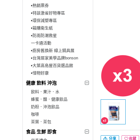
▪︎熱銷票券
▪︎特談激省好物專區
▪︎環保減塑專區
▪︎箱購衛生紙
▪︎防雨防潮救星
一卡通活動
▪︎廚房舊換新 線上鍋具展
▪︎台灣居家美學品牌bonson
▪︎大葉高島屋百貨選品館
▪︎惜物好康
健康 飲料 沖泡
飲料．果汁．水
蜂蜜．醋．健康飲品
奶粉．沖泡飲品
咖啡
茶葉．茶包
食品 生鮮 即食
分享
收藏