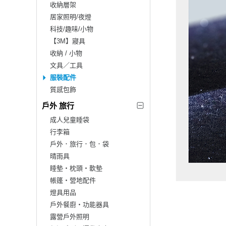
收納層架
居家照明/夜燈
科技/趣味/小物
【3M】寢具
收納 / 小物
文具／工具
服裝配件
質感包飾
戶外 旅行
成人兒童睡袋
行李箱
戶外．旅行．包．袋
晴雨具
睡墊‧枕頭‧軟墊
帳篷‧營地配件
燈具用品
戶外餐廚‧功能器具
露營戶外照明