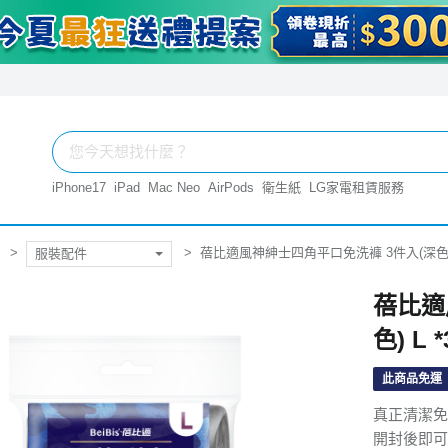
iPhone17
iPad
Mac Neo
AirPods
衛生紙
LG家電租賃服務
蓓比適風神紳士四角平口免洗褲 3件入(深色) 
服裝配件
蓓比適
色) L 
此商品免運
真正清潔免
開封後即可