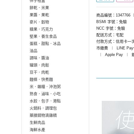
伴手禮盒
餅乾．米果
果醬．果乾
商品編號：1347766
BSMI 字號：免驗
麥片．穀物
NCC 字號：免驗
糖果．巧克力
配送方式：宅配
堅果．養生食品
付款方式：信用卡一
蛋糕．甜點．冰品
市繳費
︱
LINE Pa
油品
︱
Apple Pay
︱
調味．醬油
罐頭．肉鬆
豆干．肉乾
麵條．快煮麵
米．雜糧．沖泡粥
熟食．滷味．小吃
水餃．包子．港點
火鍋料．調理包
藥膳鍋物滴雞精
生鮮肉品
海鮮水產