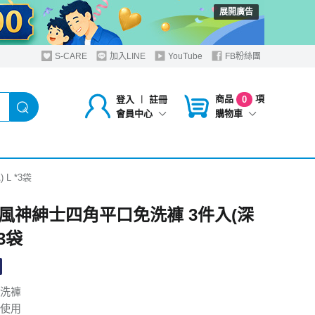
展開廣告
S-CARE
加入LINE
YouTube
FB粉絲團
商品
項
登入
︱
註冊
0
購物車
會員中心
L *3袋
風神紳士四角平口免洗褲 3件入(深
*3袋
洗褲
使用