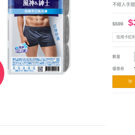
不經人手摺
$
$599
信用卡紅
數量
優惠券