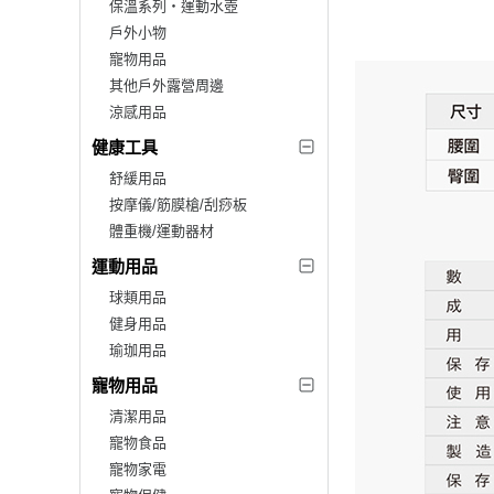
保溫系列‧運動水壺
戶外小物
寵物用品
其他戶外露營周邊
涼感用品
健康工具
舒緩用品
按摩儀/筋膜槍/刮痧板
體重機/運動器材
運動用品
球類用品
健身用品
瑜珈用品
寵物用品
清潔用品
寵物食品
寵物家電