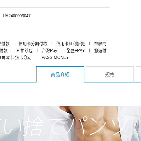
︱
UA2400006047
次付款
︱
信用卡分期付款
︱
信用卡紅利折抵
︱
神腦門
y付款
︱
Pi拍錢包
︱
台灣Pay
︱
全盈+PAY
︱
悠遊付
銀角零卡-無卡分期
︱
iPASS MONEY
商品介紹
規格