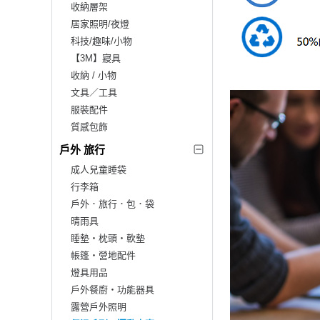
收納層架
居家照明/夜燈
科技/趣味/小物
【3M】寢具
收納 / 小物
文具／工具
服裝配件
質感包飾
戶外 旅行
成人兒童睡袋
行李箱
戶外．旅行．包．袋
晴雨具
睡墊‧枕頭‧軟墊
帳篷‧營地配件
燈具用品
戶外餐廚‧功能器具
露營戶外照明