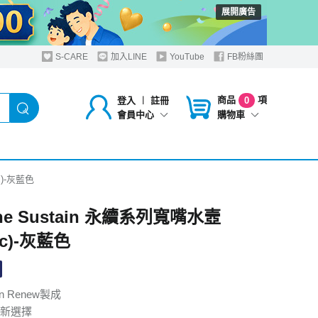
展開廣告
S-CARE
加入LINE
YouTube
FB粉絲團
商品
項
登入
︱
註冊
0
購物車
會員中心
c)-灰藍色
ene Sustain 永續系列寬嘴水壼
cc)-灰藍色
an Renew製成
新選擇