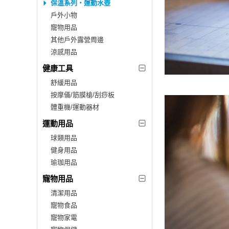
保溫系列‧運動水壺
戶外小物
寵物用品
其他戶外露營周邊
涼感用品
健康工具
舒緩用品
按摩儀/筋膜槍/刮痧板
體重機/運動器材
運動用品
球類用品
健身用品
瑜珈用品
寵物用品
清潔用品
寵物食品
寵物家電