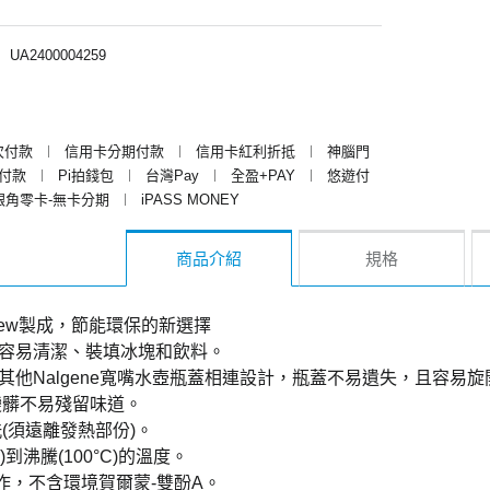
︱
UA2400004259
次付款
︱
信用卡分期付款
︱
信用卡紅利折抵
︱
神腦門
y付款
︱
Pi拍錢包
︱
台灣Pay
︱
全盈+PAY
︱
悠遊付
銀角零卡-無卡分期
︱
iPASS MONEY
商品介紹
規格
Renew製成，節能環保的新選擇
，容易清潔、裝填冰塊和飲料。
合其他Nalgene寬嘴水壺瓶蓋相連設計，瓶蓋不易遺失，且容易
變髒不易殘留味道。
(須遠離發熱部份)。
C)到沸騰(100°C)的溫度。
質製作，不含環境賀爾蒙-雙酚A。