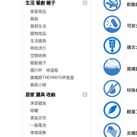
生活 餐廚 親子
居家用品
鍋具
餐廚生活
寵物用品
生活寢具
時尚流行
空間收納
銀髮親子
隨行杯．保溫瓶
膳魔師THERMOS杯瓶壺
餐廚小物
居家 寢具 收納
床架寢具
晾曬
香氣芬芳
一般電池
傢俱家飾