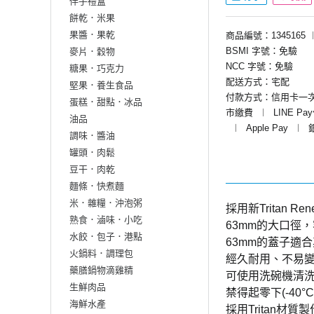
伴手禮盒
餅乾．米果
果醬．果乾
商品編號：1345165
BSMI 字號：免驗
麥片．穀物
NCC 字號：免驗
糖果．巧克力
配送方式：宅配
堅果．養生食品
付款方式：信用卡一
蛋糕．甜點．冰品
市繳費
︱
LINE Pa
油品
︱
Apple Pay
︱
調味．醬油
罐頭．肉鬆
豆干．肉乾
麵條．快煮麵
米．雜糧．沖泡粥
採用新Tritan 
熟食．滷味．小吃
63mm的大口徑
水餃．包子．港點
63mm的蓋子適
火鍋料．調理包
經久耐用、不易
藥膳鍋物滴雞精
可使用洗碗機清洗
生鮮肉品
禁得起零下(-40°
海鮮水產
採用Tritan材