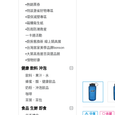
▪︎熱銷票券
▪︎特談激省好物專區
▪︎環保減塑專區
▪︎箱購衛生紙
▪︎防雨防潮救星
一卡通活動
▪︎廚房舊換新 線上鍋具展
▪︎台灣居家美學品牌bonson
▪︎大葉高島屋百貨選品館
▪︎惜物好康
健康 飲料 沖泡
飲料．果汁．水
蜂蜜．醋．健康飲品
奶粉．沖泡飲品
咖啡
茶葉．茶包
食品 生鮮 即食
分享
收藏