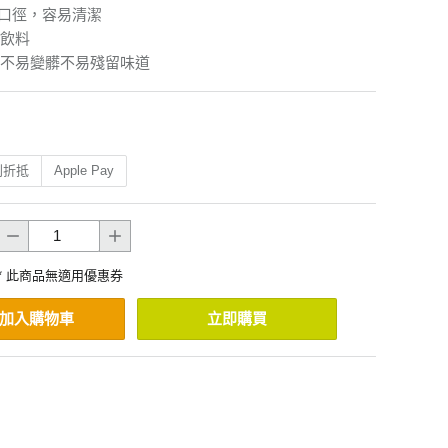
大口徑，容易清潔
飲料
不易變髒不易殘留味道
利折抵
Apple Pay
* 此商品無適用優惠券
加入購物車
立即購買