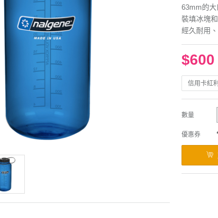
63mm的
裝填冰塊和
經久耐用、
$600
信用卡紅
數量
優惠券