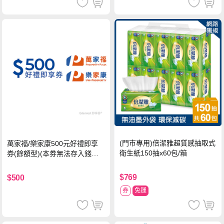
(門市專用)倍潔雅超質感抽取式
萬家福/樂家康500元好禮即享
衛生紙150抽x60包/箱
券(餘額型)(本券無法存入錢包
中使用)
$769
$500
券
免運