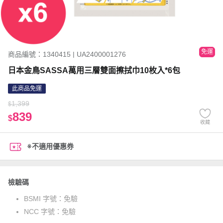
免運
商品編號：1340415 | UA2400001276
日本金鳥SASSA萬用三層雙面擦拭巾10枚入*6包
此商品免運
1,399
$
839
$
收藏
※不適用優惠券
檢驗碼
BSMI 字號：
免驗
NCC 字號：
免驗