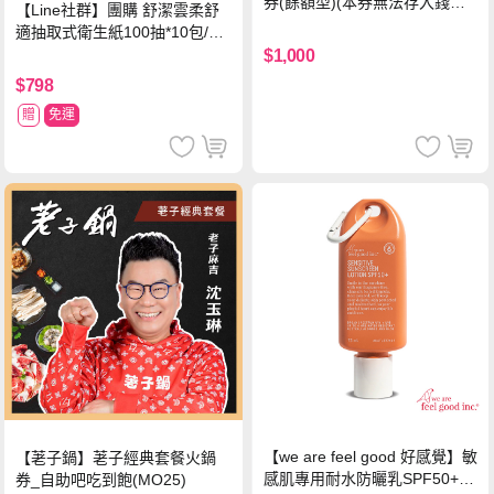
券(餘額型)(本券無法存入錢包
【Line社群】團購 舒潔雲柔舒
中使用)
適抽取式衛生紙100抽*10包/6
串*箱
$1,000
$798
贈
免運
【we are feel good 好感覺】敏
【荖子鍋】荖子經典套餐火鍋
感肌專用耐水防曬乳SPF50+ 7
券_自助吧吃到飽(MO25)