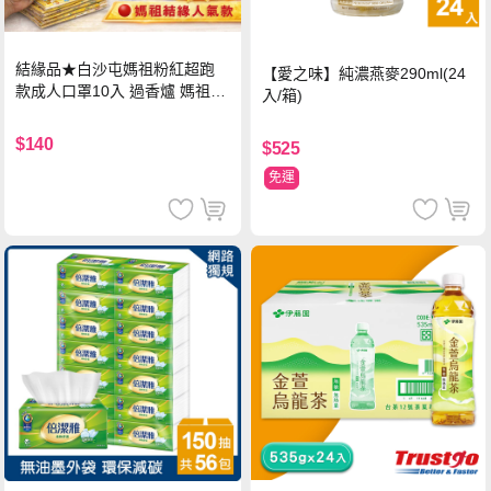
結緣品★白沙屯媽祖粉紅超跑
【愛之味】純濃燕麥290ml(24
款成人口罩10入 過香爐 媽祖加
入/箱)
持
$140
$525
免運