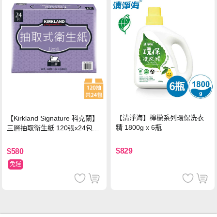
【清淨海】檸檬系列環保洗衣
【Kirkland Signature 科克蘭】
精 1800g x 6瓶
三層抽取衛生紙 120張x24包x1
串
$829
$580
免運