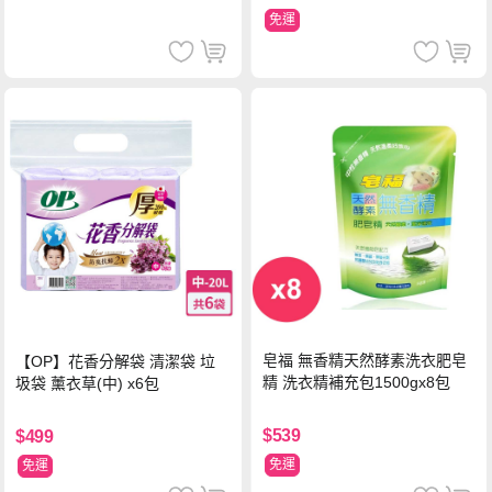
免運
皂福 無香精天然酵素洗衣肥皂
【OP】花香分解袋 清潔袋 垃
精 洗衣精補充包1500gx8包
圾袋 薰衣草(中) x6包
$539
$499
免運
免運