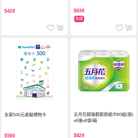
5ml/瓶 X1瓶
$639
$428
免運
五月花超強韌廚房紙巾60組(張)
全家500元虛擬禮物卡
x6捲x8袋/箱
$829
$500