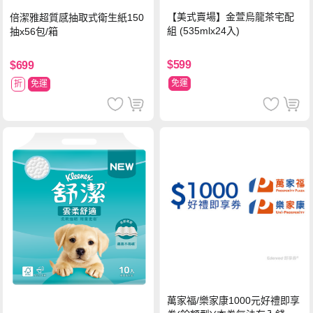
【美式賣場】金萱烏龍茶宅配
倍潔雅超質感抽取式衛生紙150
組 (535mlx24入)
抽x56包/箱
$599
$699
免運
折
免運
萬家福/樂家康1000元好禮即享