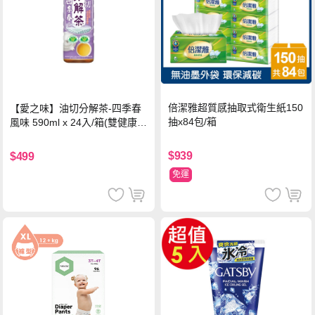
倍潔雅超質感抽取式衛生紙150
【愛之味】油切分解茶-四季春
抽x84包/箱
風味 590ml x 24入/箱(雙健康認
證四季春茶)
$939
$499
免運