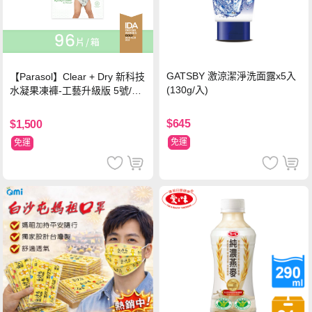
GATSBY 激涼潔淨洗面露x5入
【Parasol】Clear + Dry 新科技
(130g/入)
水凝果凍褲-工藝升級版 5號/XL
超值禮盒組 (96片)
$645
$1,500
免運
免運