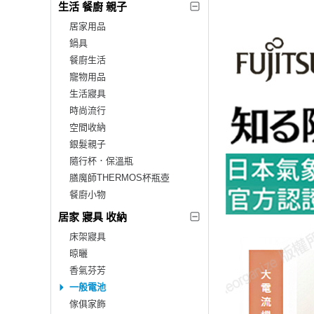
生活 餐廚 親子
居家用品
鍋具
餐廚生活
寵物用品
生活寢具
時尚流行
空間收納
銀髮親子
隨行杯．保溫瓶
膳魔師THERMOS杯瓶壺
餐廚小物
居家 寢具 收納
床架寢具
晾曬
香氣芬芳
一般電池
傢俱家飾