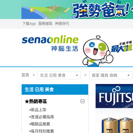
下載App
服務據點
神揚保代
首頁
生活 日用 美食
居家 寢具 收納
生活 日用 美食
★熱銷專區
▪︎新品上架
▪︎普渡必備指南
▪︎暢銷品推薦
▪︎每月特別推薦