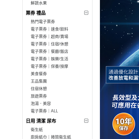
鮮蔬水果
票券 禮品
熱門電子票券
電子票券｜速食/飲料
電子票券｜超商/賣場
電子票券｜住宿/休憩
電子票券｜餐廳/飯店
電子票券｜娛樂/生活
電子票券｜保養/按摩
美食餐券
王品集團
住宿休憩
旅遊票券
泡湯．美容
電子票券｜ALL
日用 清潔 尿布
衛生紙
廚房紙巾｜捲筒衛生紙