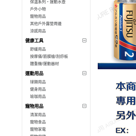
保溫系列‧運動水壺
戶外小物
寵物用品
其他戶外露營周邊
涼感用品
健康工具
舒緩用品
按摩儀/筋膜槍/刮痧板
體重機/運動器材
運動用品
球類用品
健身用品
瑜珈用品
寵物用品
清潔用品
寵物食品
寵物家電