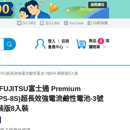
展開廣告
S-CARE
加入LINE
YouTube
FB粉絲團
商品
項
登入
︱
註冊
0
購物車
會員中心
6PS-8S)超長效強電流鹼性電池-3號AA 精裝版8入裝
UJITSU富士通 Premium
6PS-8S)超長效強電流鹼性電池-3號
精裝版8入裝