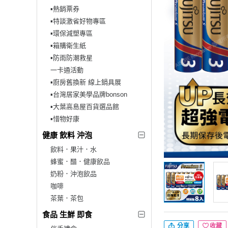
▪︎熱銷票券
▪︎特談激省好物專區
▪︎環保減塑專區
▪︎箱購衛生紙
▪︎防雨防潮救星
一卡通活動
▪︎廚房舊換新 線上鍋具展
▪︎台灣居家美學品牌bonson
▪︎大葉高島屋百貨選品館
▪︎惜物好康
健康 飲料 沖泡
飲料．果汁．水
蜂蜜．醋．健康飲品
奶粉．沖泡飲品
咖啡
茶葉．茶包
食品 生鮮 即食
分享
收藏