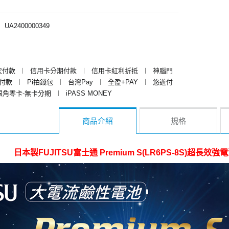
︱
UA2400000349
次付款
︱
信用卡分期付款
︱
信用卡紅利折抵
︱
神腦門
y付款
︱
Pi拍錢包
︱
台灣Pay
︱
全盈+PAY
︱
悠遊付
銀角零卡-無卡分期
︱
iPASS MONEY
商品介紹
規格
日本製FUJITSU富士通 Premium S(LR6PS-8S)超長