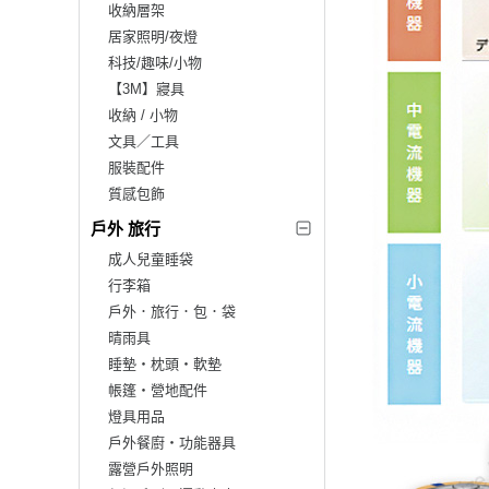
收納層架
居家照明/夜燈
科技/趣味/小物
【3M】寢具
收納 / 小物
文具／工具
服裝配件
質感包飾
戶外 旅行
成人兒童睡袋
行李箱
戶外．旅行．包．袋
晴雨具
睡墊‧枕頭‧軟墊
帳篷‧營地配件
燈具用品
戶外餐廚‧功能器具
露營戶外照明