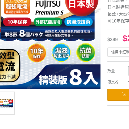
日本製造，
日本製造原
長效+大電
可10年保
$
$399
信用卡紅
數量
優惠券