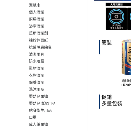
濕紙巾
個人清潔
廚房清潔
浴廁清潔
萬用清潔劑
袖珍包面紙
抗菌除蟲除臭
清潔用具
防水噴霧
鞋材清潔
衣物清潔
保養清潔
洗沐用品
嬰幼兒尿褲
嬰幼兒清潔用品
貼身衛生用品
口罩
成人紙尿褲