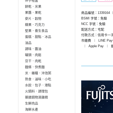
伴手禮盒
餅乾．米果
果醬．果乾
商品編號：1339164
BSMI 字號：免驗
麥片．穀物
NCC 字號：免驗
糖果．巧克力
配送方式：宅配
堅果．養生食品
付款方式：信用卡一
蛋糕．甜點．冰品
市繳費
︱
LINE Pa
油品
︱
Apple Pay
︱
調味．醬油
罐頭．肉鬆
豆干．肉乾
麵條．快煮麵
米．雜糧．沖泡粥
熟食．滷味．小吃
水餃．包子．港點
火鍋料．調理包
藥膳鍋物滴雞精
生鮮肉品
海鮮水產