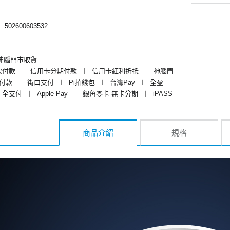
︱
502600603532
神腦門市取貨
次付款
︱
信用卡分期付款
︱
信用卡紅利折抵
︱
神腦門
y付款
︱
街口支付
︱
Pi拍錢包
︱
台灣Pay
︱
全盈
全支付
︱
Apple Pay
︱
銀角零卡-無卡分期
︱
iPASS
商品介紹
規格