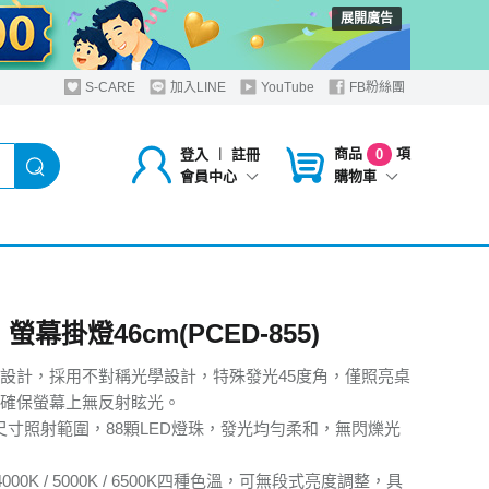
展開廣告
S-CARE
加入LINE
YouTube
FB粉絲團
商品
項
登入
︱
註冊
0
購物車
會員中心
O 螢幕掛燈46cm(PCED-855)
設計，採用不對稱光學設計，特殊發光45度角，僅照亮桌
確保螢幕上無反射眩光。
大尺寸照射範圍，88顆LED燈珠，發光均勻柔和，無閃爍光
/ 4000K / 5000K / 6500K四種色溫，可無段式亮度調整，具