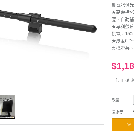
斷電記憶光
★高顯指>
應，自動補
★專利螢幕
供電，15
★厚度0.
桌機螢幕、
$1,1
信用卡紅
數量
優惠券