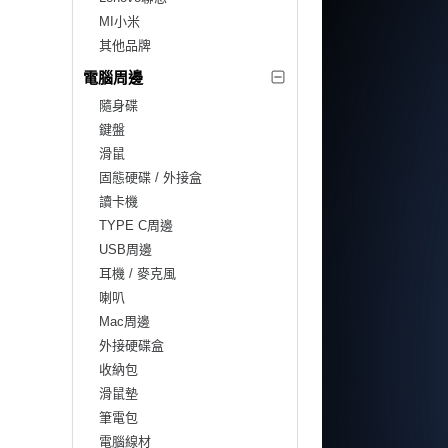
MI小米
其他品牌
電腦周邊
隨身碟
鍵盤
滑鼠
固態硬碟 / 外接盒
讀卡機
TYPE C周邊
USB周邊
耳機 / 麥克風
喇叭
Mac周邊
外接硬碟盒
收納包
滑鼠墊
筆電包
電腦線材