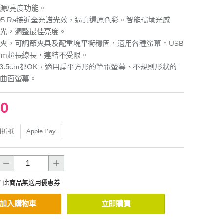
源/亮度功能。
95 Ra接近全光譜光效，逼真還原色彩。智能環境光感
光，週整最佳亮度。
夾，可調節夾具及配重塊平衡穩固，適用各種螢幕。USB
0cm超長線長，連結不受限。
7~3.5cm都OK，適用扁平方形的筆電螢幕、不規則形狀的
曲面螢幕。
80
利折抵
Apple Pay
* 此商品無適用優惠券
加入購物車
立即購買