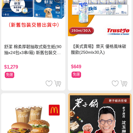
【美式賣場】樂天 優格風味碳
舒潔 棉柔厚韌抽取式衛生紙(90
酸飲(250mlx30入)
抽x24包x3串/箱) 新舊包裝交替
出貨
$649
$1,279
免運
免運