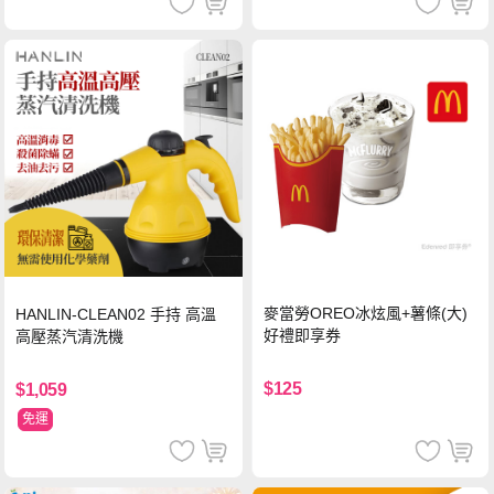
麥當勞OREO冰炫風+薯條(大)
HANLIN-CLEAN02 手持 高溫
好禮即享券
高壓蒸汽清洗機
$125
$1,059
免運