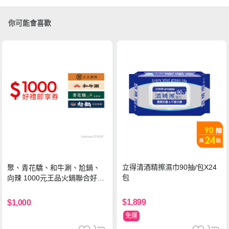
你可能會喜歡
立得清酒精擦濕巾90抽/包X24
聚、青花驕、和牛涮、尬鍋、
包
向辣 1000元王品火鍋聯合好禮
即享券(一次抵用型)
$1,899
$1,000
免運