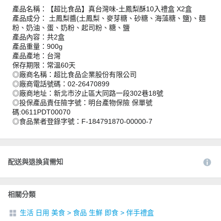
產品名稱：【超比食品】真台灣味-土鳳梨酥10入禮盒 X2盒
產品成分： 土鳳梨醬(土鳳梨、麥芽糖、砂糖、海藻糖、鹽)、麵
粉、奶油、蛋、奶粉、起司粉、糖、鹽
產品內容：共2盒
產品重量：900g
產品產地：台灣
保存期限：常溫60天
◎廠商名稱：超比食品企業股份有限公司
◎廠商電話號碼：02-26470899
◎廠商地址：新北市汐止區大同路一段302巷18號
◎投保產品責任險字號：明台產物保險 保單號
碼:0611PDT00070
◎食品業者登錄字號：F-184791870-00000-7
配送與退換貨需知
相關分類
生活 日用 美食
>
食品 生鮮 即食
>
伴手禮盒