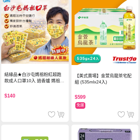
結緣品★白沙屯媽祖粉紅超跑
【美式賣場】金萱烏龍茶宅配
款成人口罩10入 過香爐 媽祖加
組 (535mlx24入)
持
$140
$599
免運