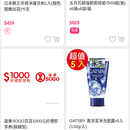
五月花超強韌廚房紙巾60組(張)
日本獅王牙周淨護牙刷1入(顏色
x6捲x8袋/箱
隨機出貨)*6支
$829
$439
免運
折
GATSBY 激涼潔淨洗面露x5入
遠東SOGO百貨1000元好禮即
(130g/入)
享券(餘額型)