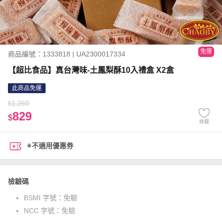
免運
商品編號：1333818 | UA2300017334
【超比食品】真台灣味-土鳳梨酥10入禮盒 X2盒
此商品免運
1,260
$
829
$
收藏
※不適用優惠券
檢驗碼
BSMI 字號：
免驗
NCC 字號：
免驗