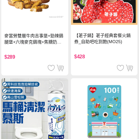
【荖子鍋】荖子經典套餐火鍋
麥當勞雙層牛肉吉事堡+勁辣鷄
券_自助吧吃到飽(MO25)
腿堡+六塊麥克鷄塊+焦糖奶茶
(冰)*2 好禮即享券
$428
$289