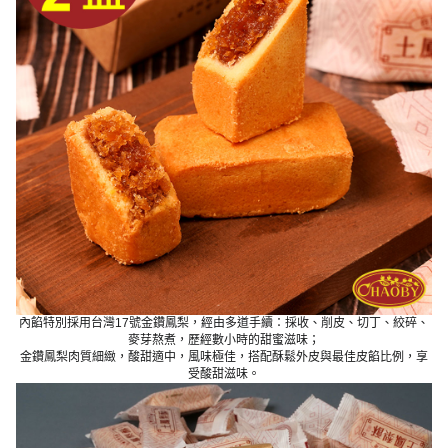
內餡特別採用台灣17號金鑽鳳梨，經由多道手續：採收、削皮、切丁、絞碎、
麥芽熬煮，歷經數小時的甜蜜滋味；
金鑽鳳梨肉質細緻，酸甜適中，風味極佳，搭配酥鬆外皮與最佳皮餡比例，享
受酸甜滋味。