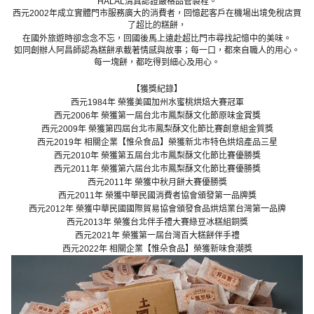
HALAL清真認證嚴格品管製程。
西元2002年成立實體門市服務廣大的消費者，回憶起客戶在機場出境免稅店買
了超比的糕餅，
在國外旅遊時卻念念不忘，回國後馬上遠赴超比門市尋找記憶中的美味。
如同創辦人阿昌師認為糕餅承載著情感與故事；每一口，都來自職人的用心。
每一塊餅，都吃得到細心及用心。
【獲獎紀錄】
西元1984年 榮獲美國加州水蜜桃烘焙大賽冠軍
西元2006年 榮獲第一屆台北市鳳梨酥文化節原味金賞獎
西元2009年 榮獲第四屆台北市鳳梨酥文化節比賽創意組金質獎
西元2019年 相關企業【惟朵食品】榮獲新北市特色烘焙產品三星
西元2010年 榮獲第五屆台北市鳳梨酥文化節比賽優勝獎
西元2011年 榮獲第六屆台北市鳳梨酥文化節比賽優勝獎
西元2011年 榮獲中秋月餅大賽優勝獎
西元2011年 榮獲中華民國消費者協會頒發第一品牌獎
西元2012年 榮獲中華民國國際貿易協會頒發食品烘焙業台灣第一品牌
西元2013年 榮獲台北伴手禮大賽綠豆冰糕組銅獎
西元2021年 榮獲第一屆台灣百大糕餅伴手禮
西元2022年 相關企業【惟朵食品】榮獲新味食潮獎