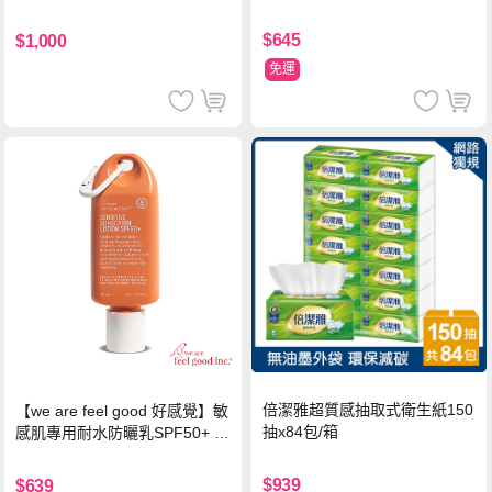
$645
$1,000
免運
倍潔雅超質感抽取式衛生紙150
【we are feel good 好感覺】敏
抽x84包/箱
感肌專用耐水防曬乳SPF50+ 7
5ml/瓶 X1瓶
$939
$639