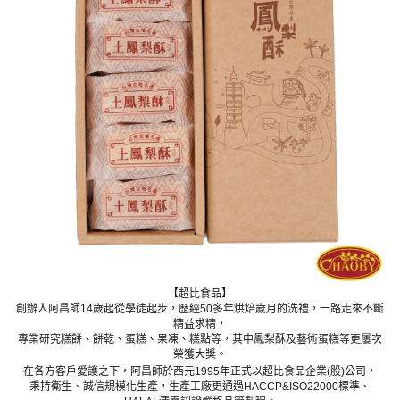
【超比食品】
創辦人阿昌師14歲起從學徒起步，歷經50多年烘焙歲月的洗禮，一路走來不斷
精益求精，
專業研究糕餅、餅乾、蛋糕、果凍、糕點等，其中鳳梨酥及藝術蛋糕等更屢次
榮獲大獎。
在各方客戶愛護之下，阿昌師於西元1995年正式以超比食品企業(股)公司，
秉持衛生、誠信規模化生產，生產工廠更通過HACCP&ISO22000標準、