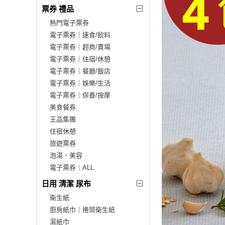
票券 禮品
熱門電子票券
電子票券｜速食/飲料
電子票券｜超商/賣場
電子票券｜住宿/休憩
電子票券｜餐廳/飯店
電子票券｜娛樂/生活
電子票券｜保養/按摩
美食餐券
王品集團
住宿休憩
旅遊票券
泡湯．美容
電子票券｜ALL
日用 清潔 尿布
衛生紙
廚房紙巾｜捲筒衛生紙
濕紙巾