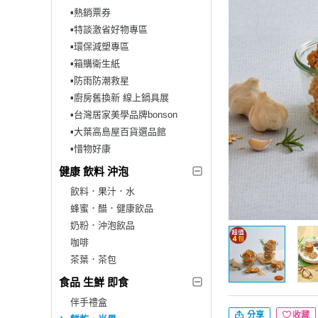
▪︎熱銷票券
▪︎特談激省好物專區
▪︎環保減塑專區
▪︎箱購衛生紙
▪︎防雨防潮救星
▪︎廚房舊換新 線上鍋具展
▪︎台灣居家美學品牌bonson
▪︎大葉高島屋百貨選品館
▪︎惜物好康
健康 飲料 沖泡
飲料．果汁．水
蜂蜜．醋．健康飲品
奶粉．沖泡飲品
咖啡
茶葉．茶包
食品 生鮮 即食
伴手禮盒
分享
收藏