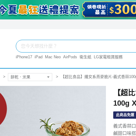
iPhone17
iPad
Mac Neo
AirPods
衛生紙
LG家電租賃服務
【超比食品】纖女系燕麥脆片-義式香蒜100g
餅乾．米果
【超比
100g 
此商品免運
義式香蒜口
鹹甜口味搭