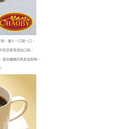
呈現，讓人一口接一口。
牛奶豆漿等增加口感。
，富含纖維的燕麥及穀物，
！