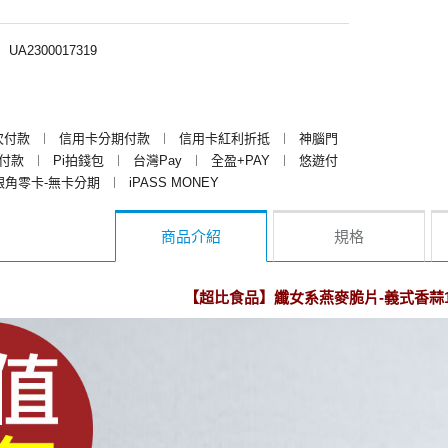
︱
UA2300017319
次付款
︱
信用卡分期付款
︱
信用卡紅利折抵
︱
神腦門
y付款
︱
Pi拍錢包
︱
台灣Pay
︱
全盈+PAY
︱
悠遊付
銀角零卡-無卡分期
︱
iPASS MONEY
商品介紹
規格
【超比食品】纖女系燕麥脆片-義式香蒜10