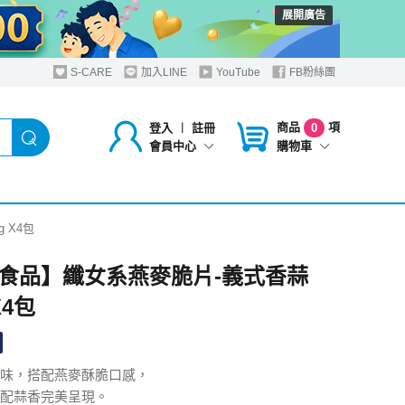
展開廣告
S-CARE
加入LINE
YouTube
FB粉絲團
商品
項
登入
︱
註冊
0
購物車
會員中心
 X4包
食品】纖女系燕麥脆片-義式香蒜
X4包
味，搭配燕麥酥脆口感，
配蒜香完美呈現。