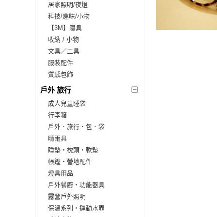
居家照明/夜燈
科技/趣味/小物
【3M】寢具
收納 / 小物
文具／工具
服裝配件
質感包飾
戶外 旅行
成人兒童睡袋
行李箱
戶外．旅行．包．袋
晴雨具
睡墊‧枕頭‧軟墊
帳篷‧營地配件
燈具用品
戶外餐廚‧功能器具
露營戶外照明
保溫系列‧運動水壺