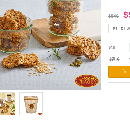
$
$840
信用卡紅
數量
優惠券