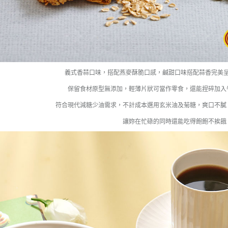
義式香蒜口味，搭配燕麥酥脆口感，鹹甜口味搭配蒜香完美
保留食材原型無添加，輕薄片狀可當作零食，還能捏碎加入
符合現代減糖少油需求，不計成本選用玄米油及菊糖，爽口不膩
讓妳在忙碌的同時還能吃得飽飽不挨餓