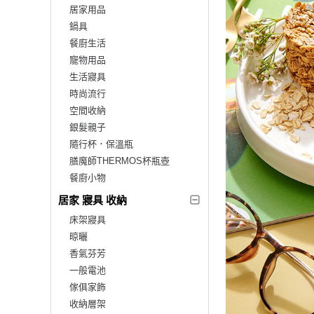
居家用品
鍋具
餐廚生活
寵物用品
生活寢具
時尚流行
空間收納
銀髮親子
隨行杯．保溫瓶
膳魔師THERMOS杯瓶壺
餐廚小物
居家 寢具 收納
床架寢具
晾曬
香氣芬芳
一般電池
傢俱家飾
收納層架