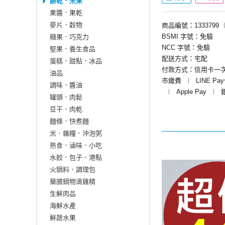
餅乾．米果
果醬．果乾
麥片．穀物
商品編號：1333799
BSMI 字號：免驗
糖果．巧克力
NCC 字號：免驗
堅果．養生食品
配送方式：宅配
蛋糕．甜點．冰品
付款方式：信用卡一
油品
市繳費
︱
LINE Pa
調味．醬油
︱
Apple Pay
︱
罐頭．肉鬆
豆干．肉乾
麵條．快煮麵
米．雜糧．沖泡粥
熟食．滷味．小吃
水餃．包子．港點
火鍋料．調理包
藥膳鍋物滴雞精
生鮮肉品
海鮮水產
鮮蔬水果